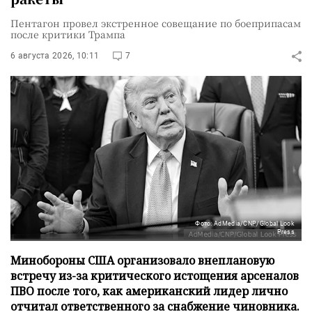
Пентагон провел экстренное совещание по боеприпасам
после критики Трампа
6 августа 2026, 10:11
7
Фото: AdMedia/CNP/Global Look
Press
Минобороны США организовало внеплановую
встречу из-за критического истощения арсеналов
ПВО после того, как американский лидер лично
отчитал ответственного за снабжение чиновника.