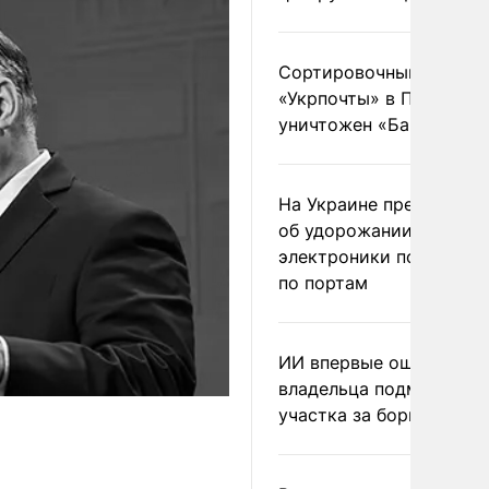
Сортировочный пункт
«Укрпочты» в Павлогра
уничтожен «Бандероль
На Украине предупреди
об удорожании китайс
электроники после уда
по портам
ИИ впервые оштрафова
владельца подмосковн
участка за борщевик