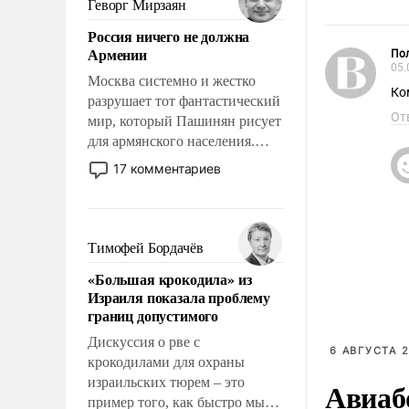
Геворг Мирзаян
означает многолетний период
Россия ничего не должна
уязвимости США, например,
Армении
Пол
перед Китаем.
05.
Москва системно и жестко
Ко
разрушает тот фантастический
От
мир, который Пашинян рисует
для армянского населения.
Мир, где политические
17 комментариев
прожекты будут безусловно
оплачиваться за счет
российских
налогоплательщиков и где
Тимофей Бордачёв
Еревану за свои поступки не
«Большая крокодила» из
нужно отвечать.
Израиля показала проблему
границ допустимого
Дискуссия о рве с
6 АВГУСТА 2
крокодилами для охраны
израильских тюрем – это
Авиаб
пример того, как быстро мы