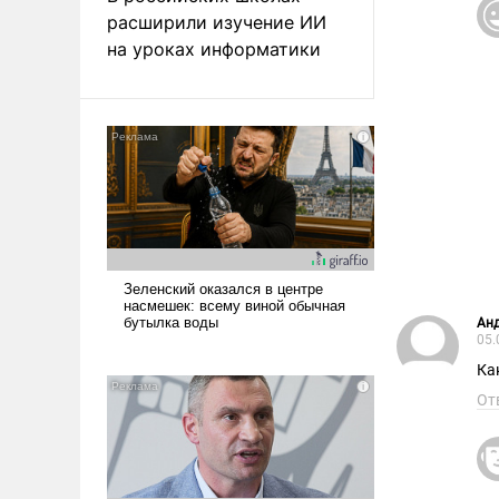
расширили изучение ИИ
на уроках информатики
Ан
05.
Ка
От