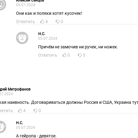
Алексей Сенцов
05.07.2024
Они как и поляки хотят кусочек!
Ответить
4
0
H.C.
05.07.2024
Причём не замочив ни ручек, ни ножек.
Ответить
0
0
дрей Митрофанов
07.2024
кая наивность. Договариваться должны Россия и США, Украина тут
ветить
4
0
H.C.
05.07.2024
А гейропа - девятое.