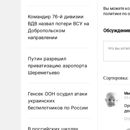
Вы можете к
политике по 
Командир 76-й дивизии
ВДВ назвал потери ВСУ на
Добропольском
Обсуждение
направлении
Путин разрешил
приватизацию аэропорта
Шереметьево
Сортировка:
Генсек ООН осудил атаки
Мы
05.
украинских
Ор
беспилотников по России
де
От
В российских школах