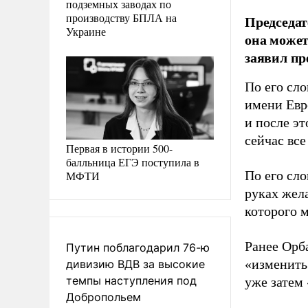
подземных заводах по
производству БПЛА на
Председат
Украине
она может
заявил пр
По его сло
имени Евро
и после э
сейчас все
Первая в истории 500-
балльница ЕГЭ поступила в
По его сло
МФТИ
руках жел
которого 
Ранее Ор
Путин поблагодарил 76-ю
«изменить
дивизию ВДВ за высокие
темпы наступления под
уже затем
Добропольем