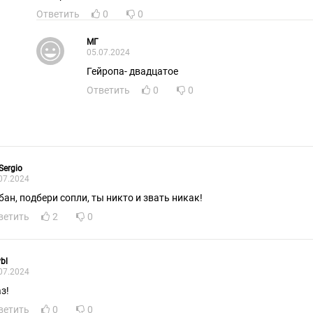
Ответить
0
0
МГ
05.07.2024
Гейропа- двадцатое
Ответить
0
0
Sergio
07.2024
бан, подбери сопли, ты никто и звать никак!
ветить
2
0
ybl
07.2024
з!
ветить
0
0