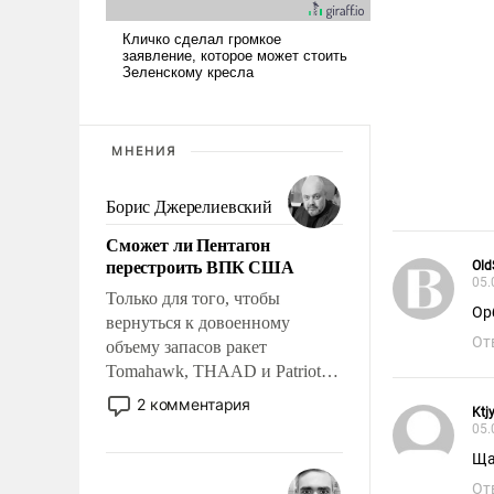
МНЕНИЯ
Борис Джерелиевский
Сможет ли Пентагон
перестроить ВПК США
Old
05.
Только для того, чтобы
Ор
вернуться к довоенному
От
объему запасов ракет
Tomahawk, THAAD и Patriot
США потребуется более трех
2 комментария
Ktj
лет. Даже небольшая война с
05.
Ираном опустошила
Ща
американские арсеналы.
От
Сложившаяся ситуация