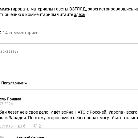
омментировать материалы газеты ВЗГЛЯД,
зарегистрировавшись
на
отношению к комментариям читайте
здесь
.
:
14
комментариев
сль Пришла
07.2024
бан лезет не в свое дело. Идёт война НАТО с Россией. Укропа - всег
ньги Западни. Поэтому сторонами в переговорах могут быть тольк
ветить
6
2