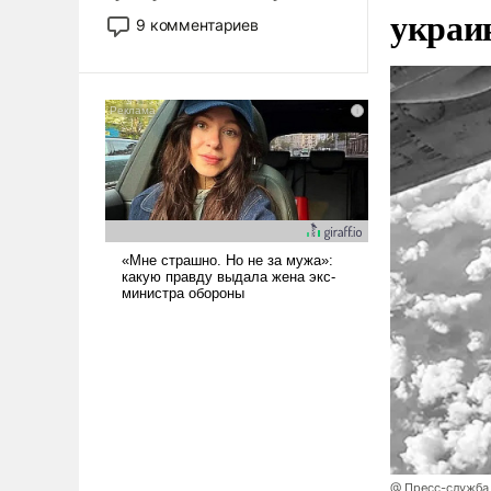
украи
двигаемся по пути
9 комментариев
революционных изменений.
То, что несколько лет назад
было образом для
псевдонаучной фантастики,
стало всерьез обсуждаемой
идеей.
@ Пресс-служба