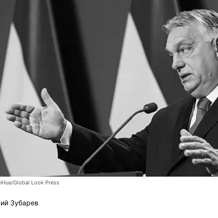
inHua/Global Look Press
ий Зубарев