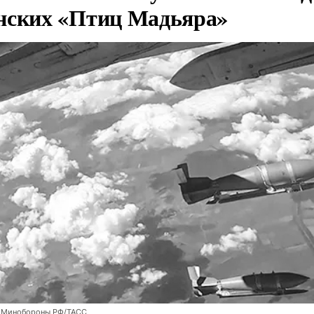
нских «Птиц Мадьяра»
 Минобороны РФ/ТАСС