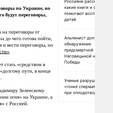
Россияне рассказали,
говоры по Украине, но
какие книги и фильмы
помогают воспитывать
го будут переговоры,
детей
а на переговоры от
Альпинист допустил
а до чего готова пойти,
обнаружение
 и вести переговоры, но
предсмертной записки
сти»
.
Наговицыной на пике
Победы
т стать «средством в
«долгому пути, в конце
.
Ученые разрушили миф
«гонке сперматозоидов
ладимиру Зеленскому
при оплодотворении
нии огня» на Украине, а
в» с Россией.