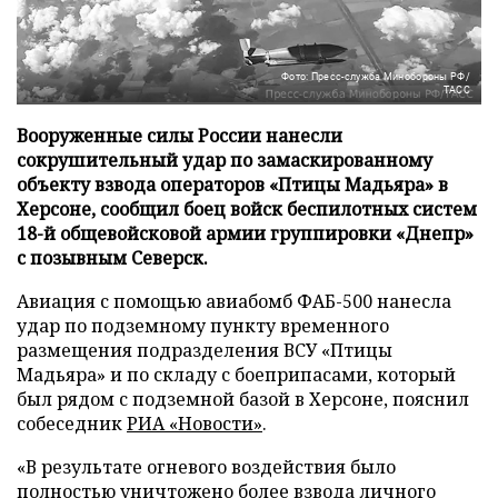
Фото: Пресс-служба Минобороны РФ/
ТАСС
Вооруженные силы России нанесли
сокрушительный удар по замаскированному
объекту взвода операторов «Птицы Мадьяра» в
Херсоне, сообщил боец войск беспилотных систем
18-й общевойсковой армии группировки «Днепр»
с позывным Северск.
Авиация с помощью авиабомб ФАБ-500 нанесла
удар по подземному пункту временного
размещения подразделения ВСУ «Птицы
Мадьяра» и по складу с боеприпасами, который
был рядом с подземной базой в Херсоне, пояснил
собеседник
РИА «Новости»
.
«В результате огневого воздействия было
полностью уничтожено более взвода личного