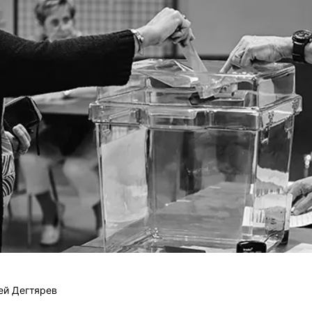
ей Дегтярев