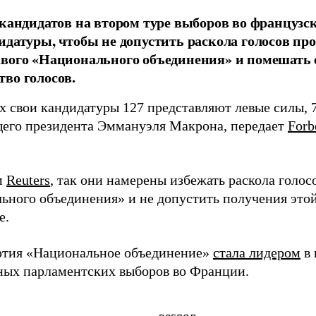
 кандидатов на втором туре выборов во француз
идатуры, чтобы не допустить раскола голосов пр
вого «Национального объединения» и помешать 
во голосов.
х свои кандидатуры 127 представляют левые силы,
его президента Эммануэля Макрона, передает
Forb
м
Reuters
, так они намерены избежать раскола голос
ьного объединения» и не допустить получения это
е.
ртия «Национальное объединение»
стала лидером
в 
ных парламентских выборов во Франции.