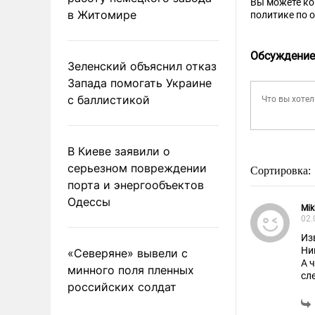
Вы можете к
в Житомире
политике по 
Обсуждение
Зеленский объяснил отказ
Запада помогать Украине
с баллистикой
В Киеве заявили о
серьезном повреждении
Сортировка:
порта и энергообъектов
Одессы
Mik
02.
Из
Ни
«Северяне» вывели с
А 
минного поля пленных
сл
российских солдат