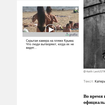
сложна и амбициозна. Однако
и ее реализация радикально
поднимет наши боевые
возможности.
@ Keith Levit/ST
Tекст:
Катер
Во время 
официальн