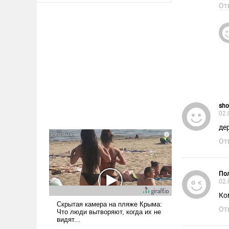
От
sho
02.
де
От
Пол
02.
Ко
От