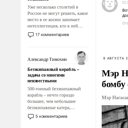
02.
Уже несколько столетий в
Во
России не могут решить, какое
место в ее жизни занимает
От
интеллигенция, кто к ней
принадлежит, а кого из нее
17 комментариев
исключили с правом
восстановления и без оного. И
чем она отличается от просто
образованных людей. Иногда
9 АВГУСТА 2
Александр Тимохин
казалось, что эти вопросы
Безэкипажный корабль –
Мэр Н
решены раз и навсегда, но –
задача со многими
нет, не решены.
бомбу
неизвестными
500-тонный безэкипажный
корабль – нечто гораздо
Мэр Нагаса
большее, чем небольшие
безэкипажные катера,
применение которых уже
5 комментариев
стало обыденностью. Задача по
созданию такого корабля очень