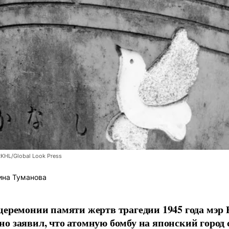
RKHL/Global Look Press
ина Туманова
церемонии памяти жертв трагедии 1945 года мэр
о заявил, что атомную бомбу на японский город