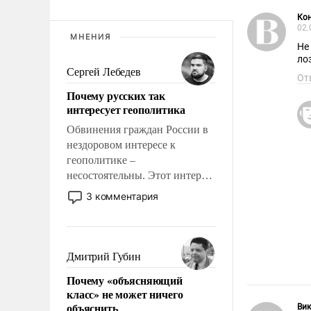
Кон
02.
МНЕНИЯ
Не
ло
Сергей Лебедев
От
Почему русских так
интересует геополитика
Обвинения граждан России в
нездоровом интересе к
геополитике –
несостоятельны. Этот интерес
рационален и прагматичен. Он
3 комментария
обусловлен тысячелетним
опытом выживания в крайне
непростых условиях и
фундаментальным знанием,
Дмитрий Губин
что мировая политика имеет
Почему «объясняющий
свойство заявляться на порог
класс» не может ничего
нашего дома.
объяснить
Вик