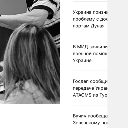
Украина признала
проблему с доступом к
портам Дуная
В МИД заявили о прямо
военной помощи Румы
Украине
Госдеп сообщил о
передаче Украине раке
ATACMS из Турции
Вучич пообещал
Зеленскому помочь со