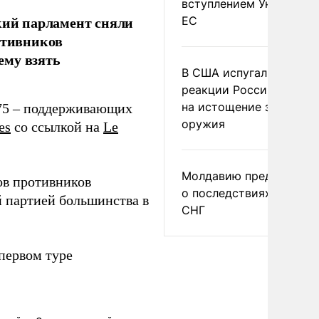
вступлением Украины в
ский парламент сняли
ЕС
отивников
ему взять
В США испугались
реакции России и Кита
на истощение запасов
 75 – поддерживающих
оружия
es
со ссылкой на
Le
Молдавию предупреди
ов противников
о последствиях выхода
й партией большинства в
СНГ
первом туре