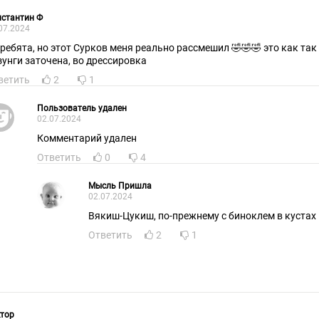
стантин Ф
07.2024
 ребята, но этот Сурков меня реально рассмешил 🤣🤣🤣 это как так
зунги заточена, во дрессировка
ветить
2
1
Пользователь удален
02.07.2024
Комментарий удален
Ответить
0
4
Мысль Пришла
02.07.2024
Вякиш-Цукиш, по-прежнему с биноклем в кустах
Ответить
2
1
тор