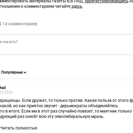
омментировать материалы газеты ВЗГЛЯД,
зарегистрировавшись
на
отношению к комментариям читайте
здесь
.
:
14
комментариев
hail
07.2024
вращенцы. Если дружат, то только против. Какая польза от этого 
какой, но как приятно звучит - дерьмократы объединяйтесь.
что в итоге. Если им в этот раз случайно повезет, то маятник только
едующий раз снесёт всю эту леволиберальную мразь.
Читать полностью