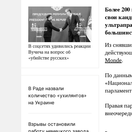
Более 200
свои канд
ультрапра
большинст
Из снявши
В соцсетях удивились реакции
Вучича на вопрос об
действующ
«убийстве русских»
Monde
.
По данны
«Национал
В Раде назвали
парламент
количество «ухилянтов»
на Украине
Правая па
внеочеред
Взрывы остановили
работу немецкого завода