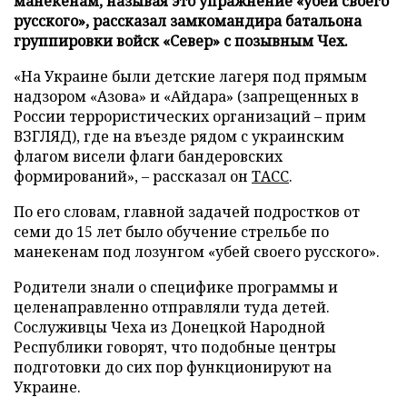
манекенам, называя это упражнение «убей своего
русского», рассказал замкомандира батальона
группировки войск «Север» с позывным Чех.
«На Украине были детские лагеря под прямым
надзором «Азова» и «Айдара» (запрещенных в
России террористических организаций – прим
ВЗГЛЯД), где на въезде рядом с украинским
флагом висели флаги бандеровских
формирований», – рассказал он
ТАСС
.
По его словам, главной задачей подростков от
семи до 15 лет было обучение стрельбе по
манекенам под лозунгом «убей своего русского».
Родители знали о специфике программы и
целенаправленно отправляли туда детей.
Сослуживцы Чеха из Донецкой Народной
Республики говорят, что подобные центры
подготовки до сих пор функционируют на
Украине.