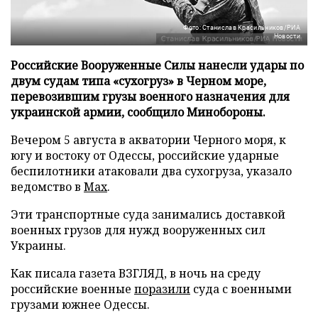
Фото: Станислав Красильников/РИА
Новости
Российские Вооруженные Силы нанесли удары по
двум судам типа «сухогруз» в Черном море,
перевозившим грузы военного назначения для
украинской армии, сообщило Минобороны.
Вечером 5 августа в акватории Черного моря, к
югу и востоку от Одессы, российские ударные
беспилотники атаковали два сухогруза, указало
ведомство в
Max
.
Эти транспортные суда занимались доставкой
военных грузов для нужд вооруженных сил
Украины.
Как писала газета ВЗГЛЯД, в ночь на среду
российские военные
поразили
суда с военными
грузами южнее Одессы.