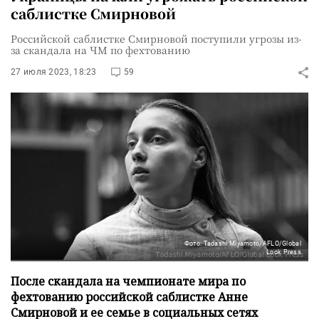
саблистке Смирновой
Российской саблистке Смирновой поступили угрозы из-
за скандала на ЧМ по фехтованию
27 июля 2023, 18:23
59
Фото: Tadashi Miyamoto/AFLO/Global
Look Press
После скандала на чемпионате мира по
фехтованию российской саблистке Анне
Смирновой и ее семье в социальных сетях