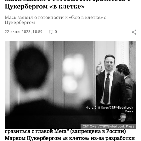
Цукербергом «в клетке»
Маск заявил о готовности к «бою в клетке» с
Цукербергом
22 июня 2023, 10:59
0
Фото: Cliff Owen/CNP/Global Look
Press
Предприниматель Илон Маск заявил о готовности
сразиться с главой Meta* (запрещена в России)
Марком Цукербергом «в клетке» из-за разработки