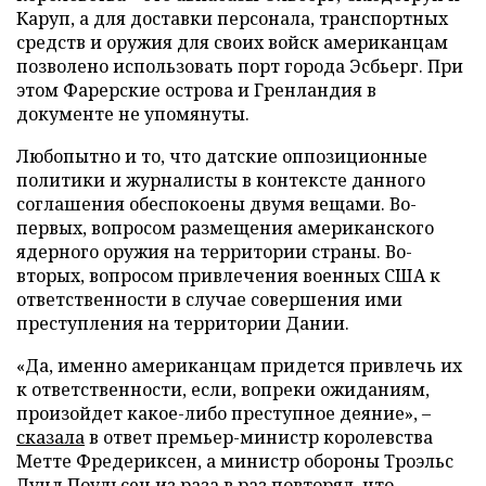
Каруп, а для доставки персонала, транспортных
средств и оружия для своих войск американцам
позволено использовать порт города Эсбьерг. При
этом Фарерские острова и Гренландия в
документе не упомянуты.
Любопытно и то, что датские оппозиционные
политики и журналисты в контексте данного
соглашения обеспокоены двумя вещами. Во-
первых, вопросом размещения американского
ядерного оружия на территории страны. Во-
вторых, вопросом привлечения военных США к
ответственности в случае совершения ими
преступления на территории Дании.
«Да, именно американцам придется привлечь их
к ответственности, если, вопреки ожиданиям,
произойдет какое-либо преступное деяние», –
сказала
в ответ премьер-министр королевства
Метте Фредериксен, а министр обороны Троэльс
Лунд Поульсен из раза в раз повторял, что