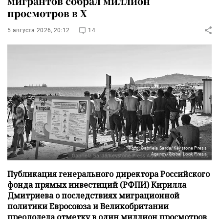
мигрантов собрал миллион
просмотров в X
5 августа 2026, 20:12
14
Фото: Gabriela Sarda/Keystone Press
Agency/Global Look Press
Публикация генерального директора Российского
фонда прямых инвестиций (РФПИ) Кирилла
Дмитриева о последствиях миграционной
политики Евросоюза и Великобритании
преодолела отметку в один миллион просмотров