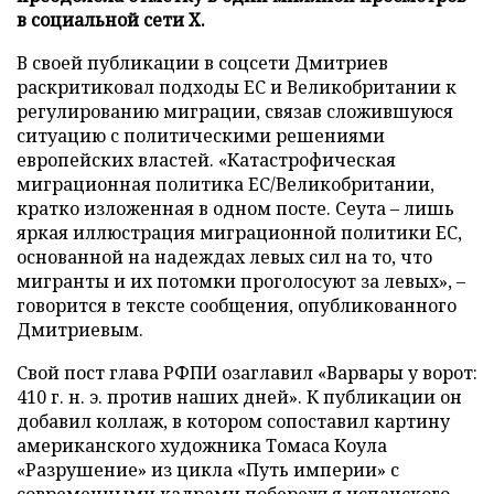
в социальной сети X.
В своей публикации в соцсети Дмитриев
раскритиковал подходы ЕС и Великобритании к
регулированию миграции, связав сложившуюся
ситуацию с политическими решениями
европейских властей. «Катастрофическая
миграционная политика ЕС/Великобритании,
кратко изложенная в одном посте. Сеута – лишь
яркая иллюстрация миграционной политики ЕС,
основанной на надеждах левых сил на то, что
мигранты и их потомки проголосуют за левых», –
говорится в тексте сообщения, опубликованного
Дмитриевым.
Свой пост глава РФПИ озаглавил «Варвары у ворот:
410 г. н. э. против наших дней». К публикации он
добавил коллаж, в котором сопоставил картину
американского художника Томаса Коула
«Разрушение» из цикла «Путь империи» с
современными кадрами побережья испанского