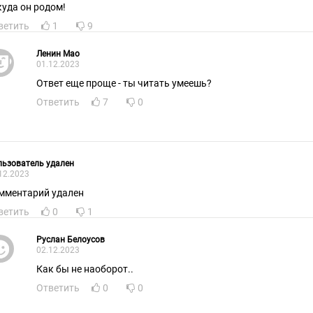
куда он родом!
ветить
1
9
Ленин Мао
01.12.2023
Ответ еще проще - ты читать умеешь?
Ответить
7
0
ьзователь удален
12.2023
мментарий удален
ветить
0
1
Руслан Белоусов
02.12.2023
Как бы не наоборот..
Ответить
0
0