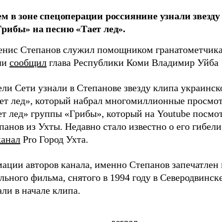
м в зоне спецоперации россиянине узнали звезд
рибы» на песню «Тает лед».
енис Степанов служил помощником гранатометчика 
ели
сообщил
глава Республики Коми Владимир Уйба 
ели Сети узнали в Степанове звезду клипа украинс
ет лед», который набрал многомиллионные просмо
ет лед» группы «Грибы», который на Youtube посмот
панов из Ухты. Недавно стало известно о его гибел
канал
Pro Город Ухта.
ации авторов канала, именно Степанов запечатлен
льного фильма, снятого в 1994 году в Северодвинск
ли в начале клипа.