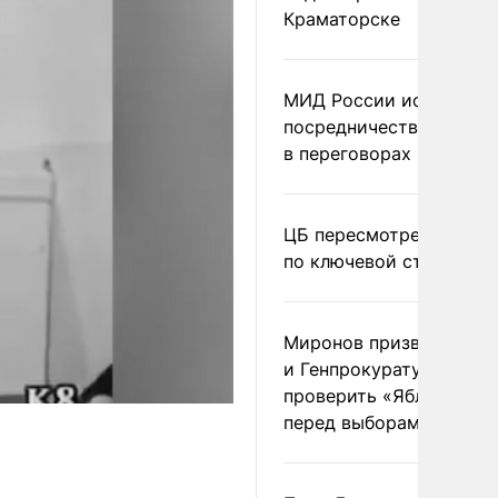
Краматорске
МИД России исключил
посредничество Герма
в переговорах по Украи
ЦБ пересмотрел прогно
по ключевой ставке
Миронов призвал Миню
и Генпрокуратуру
проверить «Яблоко»
перед выборами