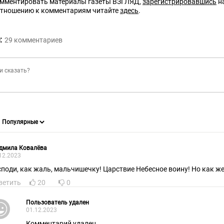
омментировать материалы газеты ВЗГЛЯД,
зарегистрировавшись
на
отношению к комментариям читайте
здесь
.
:
29
комментариев
дмила Ковалёва
12.2023
споди, как жаль, мальчишечку! Царствие Небесное воину! Но как же
ветить
20
0
Пользователь удален
01.12.2023
Комментарий удален