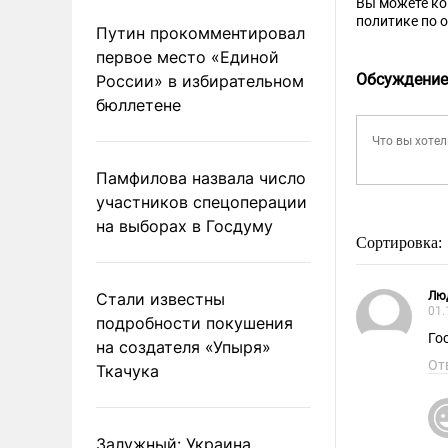
Вы можете к
политике по 
Путин прокомментировал
первое место «Единой
Обсуждение
России» в избирательном
бюллетене
Памфилова назвала число
участников спецоперации
на выборах в Госдуму
Сортировка:
Стали известны
Лю
01.
подробности покушения
Го
на создателя «Упыря»
От
Ткачука
Залужный: Украина