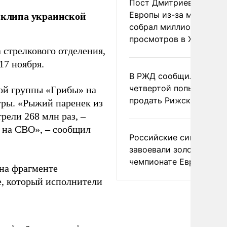
Пост Дмитриева о гибе
у клипа украинской
Европы из-за мигранто
собрал миллион
просмотров в X
стрелкового отделения,
17 ноября.
В РЖД сообщили о
четвертой попытке
кой группы «Грибы» на
продать Рижский вокза
тры. «Рыжий паренек из
рели 268 млн раз, –
и на СВО», – сообщил
Российские синхронис
завоевали золото на
чемпионате Европы
 на фрагменте
е, который исполнители