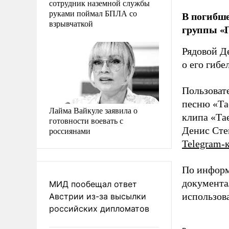
сотрудник наземной службы
руками поймал БПЛА со
В погибше
взрывчаткой
группы «Г
Рядовой Д
о его гиб
Пользоват
песню «Та
Лайма Вайкуле заявила о
клипа «Та
готовности воевать с
Денис Сте
россиянами
Telegram-
По информ
документа
МИД пообещал ответ
использова
Австрии из-за высылки
российских дипломатов