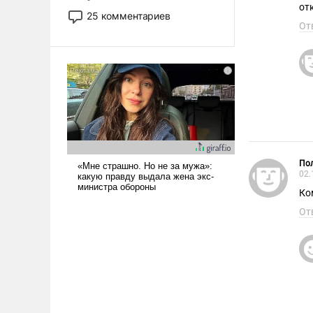
от
то это уже стараются не
25 комментариев
использовать – так же, как
От
«бабка», «дед», – хотя бы в
образованной среде, потому
что оно уже несет негативные
коннотации.
Пол
02.
Ко
От