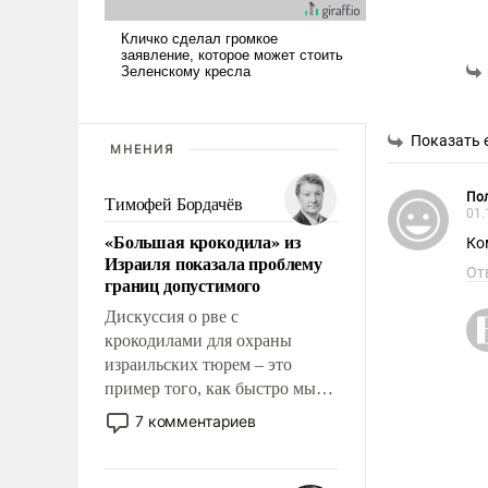
Показать 
МНЕНИЯ
Пол
Тимофей Бордачёв
01.
«Большая крокодила» из
Ко
Израиля показала проблему
От
границ допустимого
Дискуссия о рве с
крокодилами для охраны
израильских тюрем – это
пример того, как быстро мы
двигаемся по пути
7 комментариев
революционных изменений.
То, что несколько лет назад
было образом для