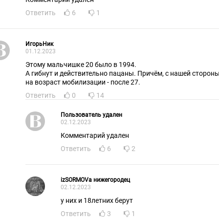
Ответить
6
1
ИгорьНик
01.12.2023
Этому мальчишке 20 было в 1994.
А гибнут и действительно пацаны. Причём, с нашей стороны
на возраст мобилизации - после 27.
Ответить
0
14
Пользователь удален
02.12.2023
Комментарий удален
Ответить
6
2
izSORMOVa нижегородец
02.12.2023
у них и 18летних берут
Ответить
3
1