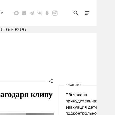
ТИ
НЕФТЬ И РУБЛЬ
ГЛАВНОЕ
агодаря клипу
Объявлена
принудительная
эвакуация детей в
подконтрольном Киеву