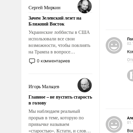
псевдонаучной фантастики,
Сергей Миркин
стало всерьез обсуждаемой
Зачем Зеленский лезет на
идеей.
Ближний Восток
Украинские лоббисты в США
использовали все свои
Пол
02.
возможности, чтобы повлиять
на Трампа в вопросе
Ко
предоставления вооружений
От
0 комментариев
своим нанимателям. Вероятно,
кому-то из тех, кто
консультирует Киев, пришла в
голову мысль: хорошо бы
Игорь Мальцев
продемонстрировать, что
Главное – не пустить старость
Украина вступила в
в голову
вооруженное противостояние
с Ираном.
Мы наблюдаем реальный
прорыв в теме, которую по
Ал
01.
привычке называем
«старостью». Кстати, и слово-
Во