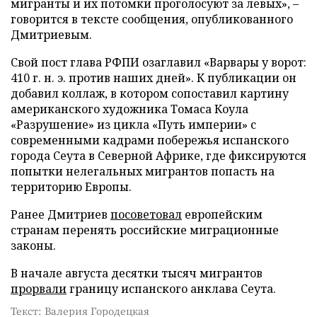
мигранты и их потомки проголосуют за левых», –
говорится в тексте сообщения, опубликованного
Дмитриевым.
Свой пост глава РФПИ озаглавил «Варвары у ворот:
410 г. н. э. против наших дней». К публикации он
добавил коллаж, в котором сопоставил картину
американского художника Томаса Коула
«Разрушение» из цикла «Путь империи» с
современными кадрами побережья испанского
города Сеута в Северной Африке, где фиксируются
попытки нелегальных мигрантов попасть на
территорию Европы.
Ранее Дмитриев
посоветовал
европейским
странам перенять российские миграционные
законы.
В начале августа десятки тысяч мигрантов
прорвали
границу испанского анклава Сеута.
Текст: Валерия Городецкая