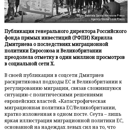
Фото: Gabriela Sarda/Keystone Press
Agency/Global Look Press
Публикация генерального директора Российского
фонда прямых инвестиций (РФПИ) Кирилла
Дмитриева о последствиях миграционной
политики Евросоюза и Великобритании
преодолела отметку в один миллион просмотров
в социальной сети X.
В своей публикации в соцсети Дмитриев
раскритиковал подходы ЕС и Великобритании к
регулированию миграции, связав сложившуюся
ситуацию с политическими решениями
европейских властей. «Катастрофическая
миграционная политика ЕС/Великобритании,
кратко изложенная в одном посте. Сеута – лишь
яркая иллюстрация миграционной политики ЕС,
основанной на надеждах левых сил на то, что