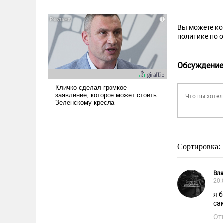
Вы можете к
политике по 
Обсуждение
Сортировка:
Вл
20.
я 
сам
От