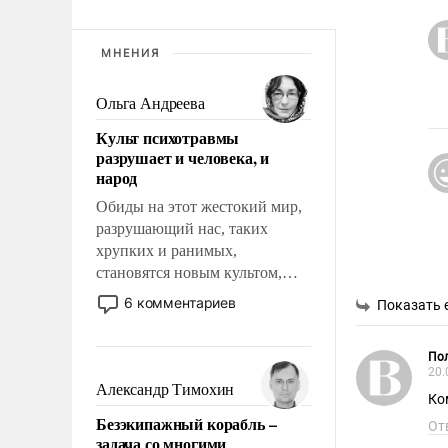
МНЕНИЯ
Ольга Андреева
Культ психотравмы
разрушает и человека, и
народ
Обиды на этот жестокий мир,
разрушающий нас, таких
хрупких и ранимых,
становятся новым культом,
постепенно вытесняя и
6 комментариев
Показать 
отменяя традиционное
требование к человеку – быть
Пол
мужественным и твердым под
20.
ударами судьбы, брать на себя
Александр Тимохин
Ко
ответственность, помогать
Безэкипажный корабль –
слабым, идти вперед и
От
задача со многими