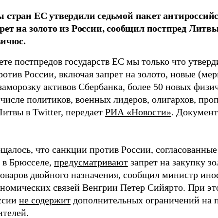
 стран ЕС утвердили седьмой пакет антироссийс
рет на золото из России, сообщил постпред Литв
ичюс.
ете постпредов государств ЕС мы только что утвер
отив России, включая запрет на золото, новые (ме
 заморозку активов Сбербанка, более 50 новых физ
 числе политиков, военных лидеров, олигархов, про
итвы в Twitter, передает
РИА «Новости»
. Документ
бщалось, что санкции против России, согласованны
 в Брюсселе,
предусматривают
запрет на закупку зо
товаров двойного назначения, сообщил министр ино
номических связей Венгрии Петер Сийярто. При эт
ссии
не содержит
дополнительных ограничений на 
ителей.