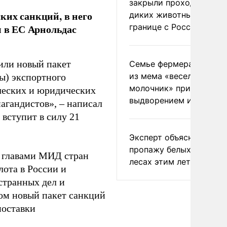
закрыли проходы для
ких санкций, в него
диких животных на
границе с Россией
ы в ЕС Арнольдас
дили новый пакет
Семье фермера Уолкер
из мема «веселый
ры) экспортного
молочник» пригрозили
ических и юридических
выдворением из Росси
пагандистов», – написал
 вступит в силу 21
Эксперт объяснил
пропажу белых грибов 
е главами МИД стран
лесах этим летом
лота в России и
странных дел и
ом новый пакет санкций
поставки