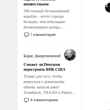
адаптироваться.
неизвестными
500-тонный безэкипажный
корабль – нечто гораздо
большее, чем небольшие
безэкипажные катера,
применение которых уже
1 комментарий
стало обыденностью. Задача по
созданию такого корабля очень
сложна и амбициозна. Однако
и ее реализация радикально
Борис Джерелиевский
поднимет наши боевые
Сможет ли Пентагон
возможности.
перестроить ВПК США
Только для того, чтобы
вернуться к довоенному
объему запасов ракет
Tomahawk, THAAD и Patriot
США потребуется более трех
6 комментариев
лет. Даже небольшая война с
Ираном опустошила