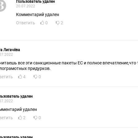
Пользователь удален
20.07.2022
Комментарий удален
Ответить
0
2
а Лигачёва
07.2022
читаешь все эти санкционные пакеты ЕС и полное впечатление,что
лограмотных придурков.
ветить
4
0
ьзователь удален
07.2022
мментарий удален
ветить
2
0
ьзователь удален