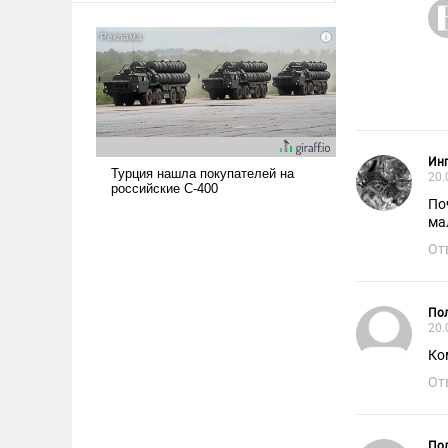
американские арсеналы.
Сложившаяся ситуация
означает многолетний период
уязвимости США, например,
перед Китаем.
Инг
20.
По
ма
От
Пол
20.
Ко
От
Пол