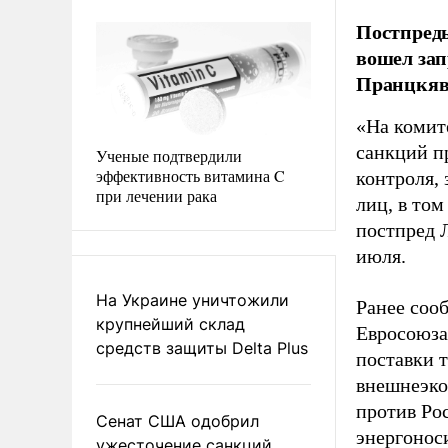
Постпреды
вошел зап
Пранцкяв
«На комит
санкций пр
Ученые подтвердили
эффективность витамина C
контроля,
при лечении рака
лиц, в том
постпред Л
июля.
На Украине уничтожили
Ранее соо
крупнейший склад
Евросоюза
средств защиты Delta Plus
поставки 
внешнеэко
против Ро
Сенат США одобрил
энергонос
ужесточение санкций