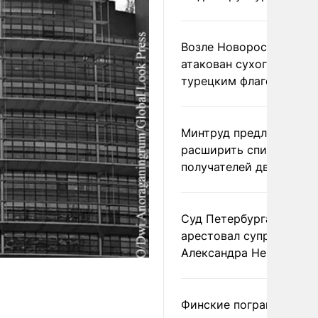
Возле Новороссийска
атакован сухогруз под
турецким флагом
Минтруд предложил
расширить список
получателей двух пенс
Суд Петербурга заочно
арестовал супругу
Александра Невзорова
Финские пограничники