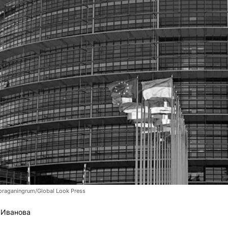
raganingrum/Global Look Press
 Иванова