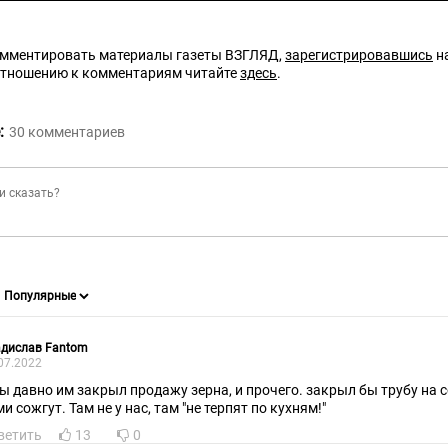
омментировать материалы газеты ВЗГЛЯД,
зарегистрировавшись
на
отношению к комментариям читайте
здесь
.
:
30
комментариев
адислав Fantom
07.2022
бы давно им закрыл продажу зерна, и прочего. закрыл бы трубу на 
и сожгут. Там не у нас, там "не терпят по кухням!"
ветить
13
0