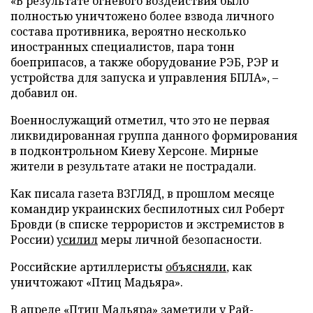
«В результате огневого воздействия было
полностью уничтожено более взвода личного
состава противника, вероятно несколько
иностранных специалистов, пара тонн
боеприпасов, а также оборудование РЭБ, РЭР и
устройства для запуска и управления БПЛА», –
добавил он.
Военнослужащий отметил, что это не первая
ликвидированная группа данного формирования
в подконтрольном Киеву Херсоне. Мирные
жители в результате атаки не пострадали.
Как писала газета ВЗГЛЯД, в прошлом месяце
командир украинских беспилотных сил Роберт
Бровди (в списке террористов и экстремистов в
России)
усилил
меры личной безопасности.
Российские артиллеристы
объясняли
, как
уничтожают «Птиц Мадьяра».
В апреле «Птиц Мадьяра»
заметили
у Рай-