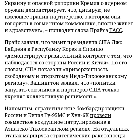
Украину и опасной риторики Кремля о ядерном
оружии демонстрирует, что, цитирую, не
имеющее границ партнерство, о котором они
говорили в совместном коммюнике, вполне живет
и здравствует», – приводит слова Прайса
ТАСС
.
Прайс заявил, что визит президента США Джо
Байдена в Республику Корея и Японию
«демонстрирует разительный контраст с тем, что
наблюдается со стороны России и Китая». По его
словам, США показали «приверженность
свободному и открытому Индо-Тихоокеанскому
региону». Вашингтон заявил, что «попытки
запугать союзников и партнеров США только
укрепят коллективную решимость».
Напомним, стратегические бомбардировщики
России и Китая Ту-95МС и Хун-6К
провели
совместное воздушное патрулирование в
Азиатско-Тихоокеанском регионе. На отдельных
этапах маршрута стратегические ракетоносцы