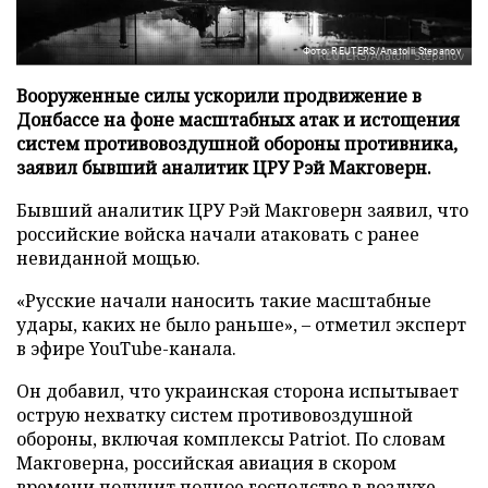
Фото: REUTERS/Anatolii Stepanov
Вооруженные силы ускорили продвижение в
Донбассе на фоне масштабных атак и истощения
систем противовоздушной обороны противника,
заявил бывший аналитик ЦРУ Рэй Макговерн.
Бывший аналитик ЦРУ Рэй Макговерн заявил, что
российские войска начали атаковать с ранее
невиданной мощью.
«Русские начали наносить такие масштабные
удары, каких не было раньше», – отметил эксперт
в эфире YouTube-канала.
Он добавил, что украинская сторона испытывает
острую нехватку систем противовоздушной
обороны, включая комплексы Patriot. По словам
Макговерна, российская авиация в скором
времени получит полное господство в воздухе,