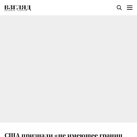
США признали «не имеющее границ