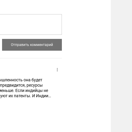
ышленность она будет
 предвидится, ресурсы
меньше. Если индийцы не
руют их патенты. И Индии
без России тут не