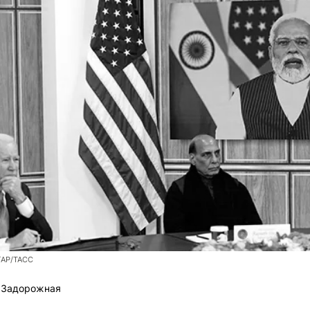
r/AP/ТАСС
 Задорожная