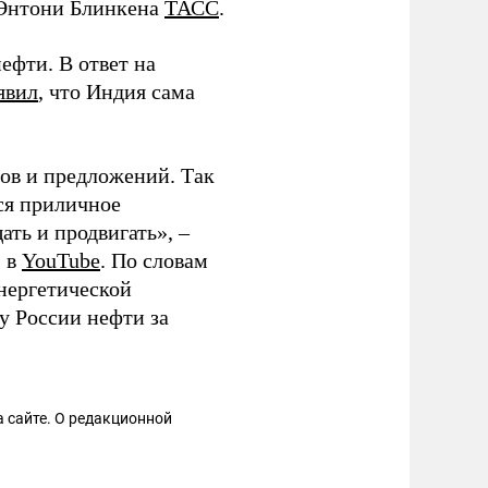
а Энтони Блинкена
ТАСС
.
ефти. В ответ на
явил
, что Индия сама
тов и предложений. Так
тся приличное
ать и продвигать», –
s в
YouTube
. По словам
нергетической
у России нефти за
 сайте. О редакционной