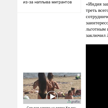
из-за наплыва мигрантов
«Индия за
треть все
сотруднич
заинтерес
льготным 
заключил 