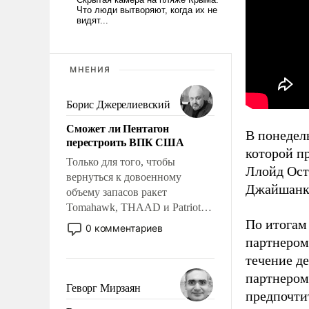
МНЕНИЯ
Борис Джерелиевский
Сможет ли Пентагон
В понеде
перестроить ВПК США
которой п
Только для того, чтобы
Ллойд Ост
вернуться к довоенному
Джайшанк
объему запасов ракет
Tomahawk, THAAD и Patriot
США потребуется более трех
По итогам
0 комментариев
лет. Даже небольшая война с
партнером
Ираном опустошила
течение д
американские арсеналы.
партнером
Сложившаяся ситуация
Геворг Мирзаян
предпочти
означает многолетний период