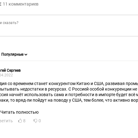
:
11
комментариев
гей Сергеев
04.2022
дия со временем станет конкурентом Китаю и США, развивая пром
пытывать недостатки в ресурсах. С Россией особой конкуренции не
ссия начнёт использовать сама и потребности в импорте будет всё 
раки, то вряд-ли пойдут на поводу у США, тем более, что активно во
ень нужен мир с Пакистаном, а значит стабильность в Афганистане, 
ойтись
Читать полностью
ветить
8
0