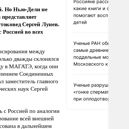
Россияне рассказали,
й. Но Нью-Дели не
какие книги и фильмы
помогают воспитывать
а представляет
детей
стоковед Сергей Лунев.
 Россией во всех
Ученые РАН обнаружил
самые древние
ансирования между
поддельные монеты
олько дважды склонялся
Московского княжеств
ду в МАГАТЭ, когда они
влением Соединенных
ал заместитель главного
Ученые разрушили миф
ческих наук Сергей
«гонке сперматозоидов
при оплодотворении
ь с Россией по аналогии
ирование всей внешней
есована в дальнейшем