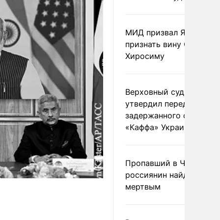
МИД призвал Японию
признать вину США за
Хиросиму
Верховный суд Швеции
утвердил передачу
задержанного сухогруз
«Каффа» Украине
Пропавший в Черногор
россиянин найден
мертвым