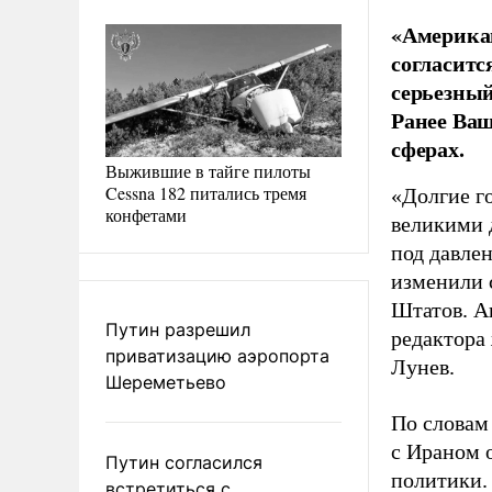
«Американ
согласитс
серьезный
Ранее Ваш
сферах.
Выжившие в тайге пилоты
Cessna 182 питались тремя
«Долгие г
конфетами
великими 
под давле
изменили 
Штатов. Ан
Путин разрешил
редактора
приватизацию аэропорта
Лунев.
Шереметьево
По словам
с Ираном 
Путин согласился
политики.
встретиться с