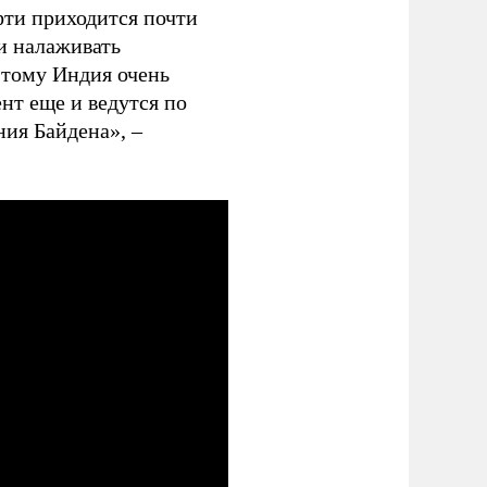
фти приходится почти
и налаживать
этому Индия очень
нт еще и ведутся по
ния Байдена», –