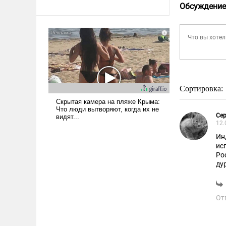
революционных изменений.
Обсуждение
То, что несколько лет назад
было образом для
псевдонаучной фантастики,
стало всерьез обсуждаемой
идеей.
Сортировка:
Сер
12.
Ин
ис
Ро
ду
оч
об
От