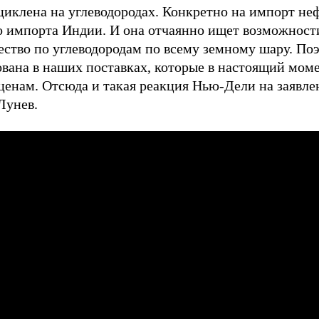
циклена на углеводородах. Конкретно на импорт не
го импорта Индии. И она отчаянно ищет возможност
ество по углеводородам по всему земному шару. По
ована в наших поставках, которые в настоящий моме
ценам. Отсюда и такая реакция Нью-Дели на заявле
Лунев.