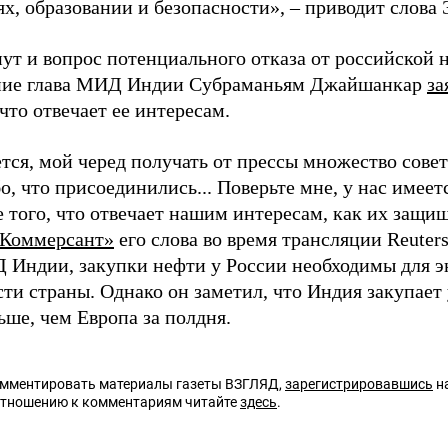
ях, образовании и безопасности», – приводит слов
ут и вопрос потенциального отказа от российской н
ние глава МИД Индии Субраманьям Джайшанкар
за
что отвечает ее интересам.
ется, мой черед получать от прессы множество сове
о, что присоединились... Поверьте мне, у нас имее
того, что отвечает нашим интересам, как их защищ
Коммерсант»
его слова во время трансляции Reuter
 Индии, закупки нефти у России необходимы для э
ти страны. Однако он заметил, что Индия закупает 
ьше, чем Европа за полдня.
омментировать материалы газеты ВЗГЛЯД,
зарегистрировавшись
на
отношению к комментариям читайте
здесь
.