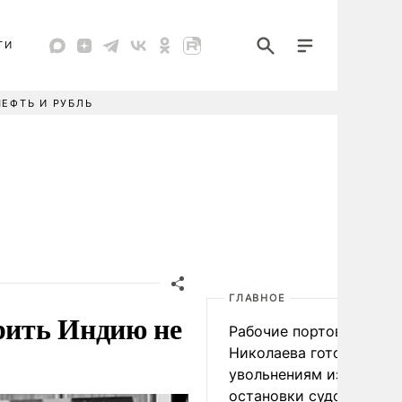
ТИ
НЕФТЬ И РУБЛЬ
ГЛАВНОЕ
рить Индию не
Рабочие портов Одессы
Николаева готовятся к
увольнениям из-за
остановки судоходства