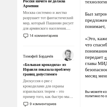
Россия ничего не должна
технологи
уязвимости США, например,
Армении
перед Китаем.
Москва системно и жестко
Был затрон
разрушает тот фантастический
предложе
мир, который Пашинян рисует
понимает, 
для армянского населения.
Мир, где этому населению все
14 комментариев
«Это, каж
должны просто по
определению, где его
что спасиб
политические прожекты будут
понимание 
беспрекословно оплачиваться
Тимофей Бордачёв
передает
«
за счет российских
главы МИД
«Большая крокодила» из
налогоплательщиков и где за
Израиля показала проблему
безопаснос
свои поступки не нужно
границ допустимого
месяц мен
отвечать.
Дискуссия о рве с
крокодилами для охраны
израильских тюрем – это
Вы можете к
политике по 
пример того, как быстро мы
двигаемся по пути
9 комментариев