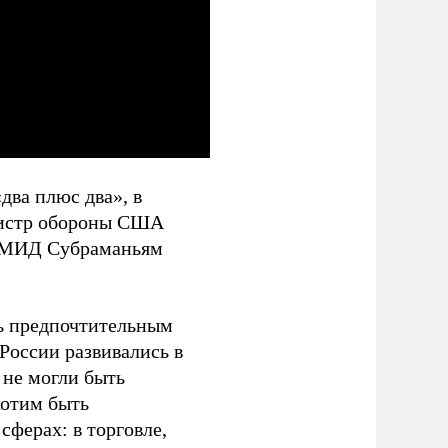
два плюс два», в
инистр обороны США
а МИД Субраманьям
ь предпочтительным
России развивались в
 не могли быть
хотим быть
ферах: в торговле,