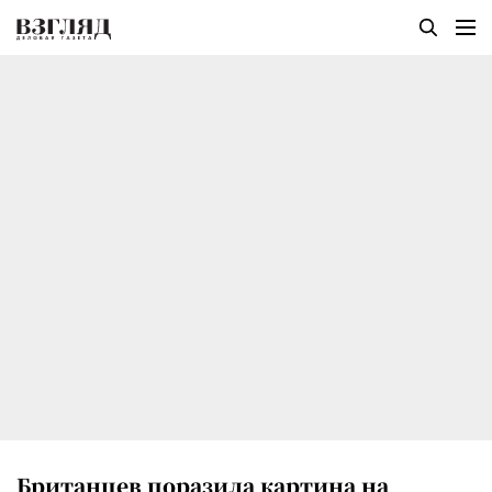
Британцев поразила картина на