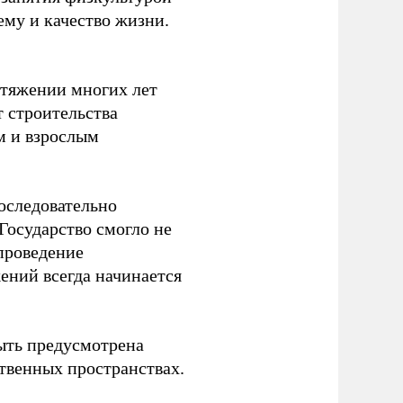
ему и качество жизни.
отяжении многих лет
т строительства
м и взрослым
оследовательно
Государство смогло не
проведение
ений всегда начинается
ыть предусмотрена
ственных пространствах.