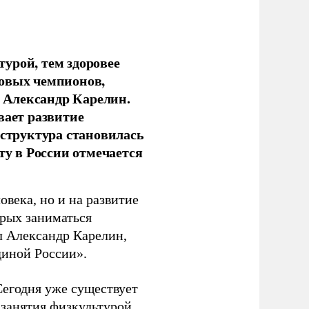
урой, тем здоровее
новых чемпионов,
 Александр Карелин.
вает развитие
аструктура становилась
ту в России отмечается
овека, но и на развитие
орых заниматься
л Александр Карелин,
диной России».
Сегодня уже существует
 занятия физкультурой