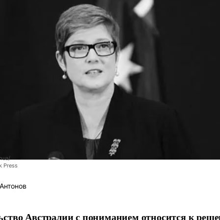
hua/
k Press
Антонов
ьство Австралии с пониманием относится к реш