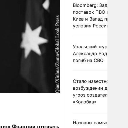
Bloomberg: Задержка
поставок ПВО вынудит
Киев и Запад принять
условия России
Уральский журналист
Александр Родионов
погиб на СВО
Стало известно о
возбуждении дела из-з
угроз создателям
«Колобка»
Названы самые
ению Франции отозвать