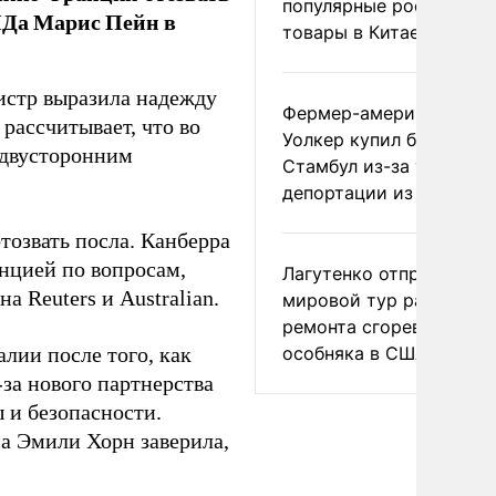
популярные российски
ИДа Марис Пейн в
товары в Китае
истр выразила надежду
Фермер-американец
рассчитывает, что во
Уолкер купил билет в
 двусторонним
Стамбул из-за угрозы
депортации из России
тозвать посла. Канберра
нцией по вопросам,
Лагутенко отправился в
а Reuters и Australian.
мировой тур ради
ремонта сгоревшего
особняка в США
лии после того, как
за нового партнерства
 и безопасности.
а Эмили Хорн заверила,