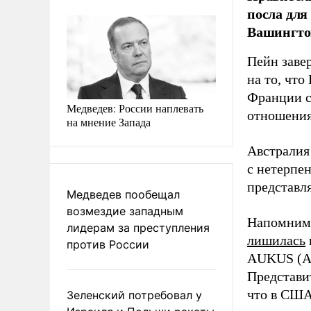
посла для
Вашингто
Пейн заве
на то, что
Франции с
Медведев: России наплевать
отношения
на мнение Запада
Австралия
с нетерпе
представл
Медведев пообещал
возмездие западным
Напомним
лидерам за преступления
лишилась
против России
AUKUS (Ав
Представи
что в СШ
Зеленский потребовал у