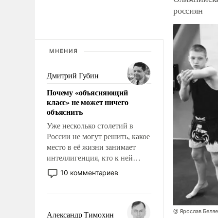
россиян
МНЕНИЯ
Дмитрий Губин
Почему «объясняющий
класс» не может ничего
объяснить
Уже несколько столетий в
России не могут решить, какое
место в её жизни занимает
интеллигенция, кто к ней
принадлежит, а кого из неё
10 комментариев
исключили с правом
восстановления и без оного. И
чем она отличается от просто
образованных людей. Иногда
@ Ярослав Беля
Александр Тимохин