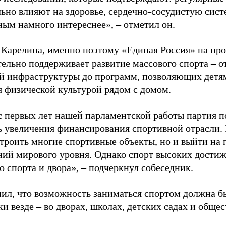
ьно влияют на здоровье, сердечно-сосудистую сист
ным намного интереснее», – отметил он.
 Карелина, именно поэтому «Единая Россия» на пр
ельно поддерживает развитие массового спорта – о
й инфраструктуры до программ, позволяющих детя
я физической культурой рядом с домом.
с первых лет нашей парламентской работы партия п
ь увеличения финансирования спортивной отрасли. 
строить многие спортивные объекты, но и выйти на 
ний мирового уровня. Однако спорт высоких достиж
о спорта и двора», – подчеркнул собеседник.
ил, что возможность заниматься спортом должна б
и везде – во дворах, школах, детских садах и обще