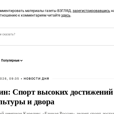
омментировать материалы газеты ВЗГЛЯД,
зарегистрировавшись
на
отношению к комментариям читайте
здесь
.
026, 09:35 •
НОВОСТИ ДНЯ
ин: Спорт высоких достижений 
льтуры и двора
й чемпион Карелин: «Единая Россия» делает спорт дост