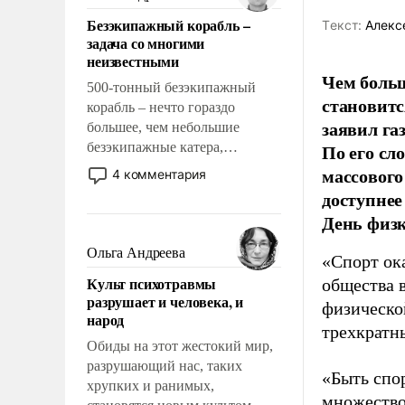
казалось, что эти вопросы
Безэкипажный корабль –
Tекст:
Алекс
решены раз и навсегда, но –
задача со многими
нет, не решены.
неизвестными
Чем больш
500-тонный безэкипажный
становитс
корабль – нечто гораздо
заявил г
большее, чем небольшие
безэкипажные катера,
По его сл
применение которых уже
массового
4 комментария
стало обыденностью. Задача по
доступнее
созданию такого корабля очень
День физ
сложна и амбициозна. Однако
и ее реализация радикально
Ольга Андреева
«Спорт ока
поднимет наши боевые
Культ психотравмы
общества 
возможности.
разрушает и человека, и
физическо
народ
трехкратн
Обиды на этот жестокий мир,
разрушающий нас, таких
«Быть спо
хрупких и ранимых,
множество