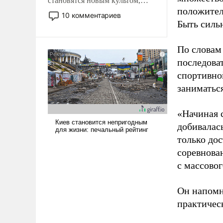
становятся новым культом,
положител
постепенно вытесняя и
10 комментариев
отменяя традиционное
Быть силь
требование к человеку – быть
мужественным и твердым под
По словам
ударами судьбы, брать на себя
последоват
ответственность, помогать
спортивно
слабым, идти вперед и
заниматьс
адаптироваться.
«Начиная 
добивалас
только до
соревнова
с массовог
Он напомн
практическ