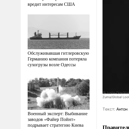
вредит интересам США
Обслуживавшая гитлеровскую
Германию компания потеряла
сухогрузы возле Одессы
@ Justin Qian/Xin
Zuma/Global Loo
Tекст:
Антон 
Военный эксперт: Выбивание
заводов «Файер Пойнт»
подрывает стратегию Киева
Правител