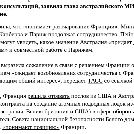
 консультаций, заявила глава австралийского М
не.
рила, что «понимает разочарование Франции». Мин
 Канберра и Париж продолжат сотрудничество. Пейн 
могут увидеть, какое значение Австралия «придает
м» и совместной работе с Парижем.
 выразила сожаление в связи с решением Франции о
нием «ожидает возобновления сотрудничества с Фра
яющим общий интерес», передает
ТАСС
со ссылкой н
, Франция
решила отозвать
послов из США и Австра
контракта на создание атомных подводных лодок из-
стралия, Великобритания и США) в сфере обороны
тель Совета национальной безопасности Белого дом
А
«понимают позицию»
Франции.