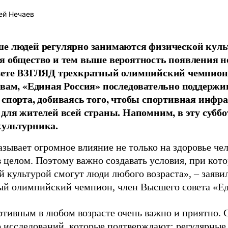
ей Нечаев
е людей регулярно занимаются физической культ
я общество и тем выше вероятность появления 
азете ВЗГЛЯД трехкратный олимпийский чемпион
овам, «Единая Россия» последовательно поддержи
 спорта, добиваясь того, чтобы спортивная инфр
 для жителей всей страны. Напомним, в эту суббо
культурника.
зывает огромное влияние не только на здоровье чел
в целом. Поэтому важно создавать условия, при кот
й культурой смогут люди любого возраста», – заяви
ый олимпийский чемпион, член Высшего совета «Е
ртивным в любом возрасте очень важно и приятно. 
 исследований, которые подтверждают: регулярные