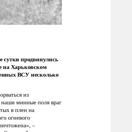
е сутки продвинулись
е на Харьковском
аченных ВСУ несколько
орваться из
з наши минные поля враг
тых в плен на
ого огневого
уничтожена», –