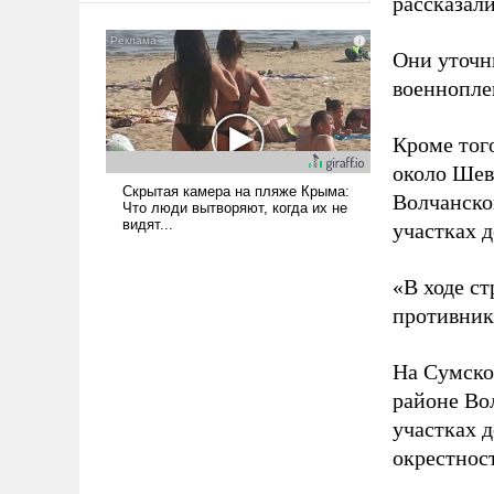
рассказал
сложна и амбициозна. Однако
и ее реализация радикально
Они уточн
поднимет наши боевые
военнопле
возможности.
Кроме того
около Шев
Волчанско
участках д
«В ходе с
противнику
На Сумско
районе Во
участках д
окрестнос