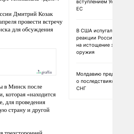
вступлением Украины в
ЕС
оссии Дмитрий Козак
преля провести встречу
анска для обсуждения
В США испугались
реакции России и Кита
на истощение запасов
оружия
Молдавию предупреди
о последствиях выхода
ы в Минск после
СНГ
, которая «находится
е, для проведения
ую страну и другой
 в трехсторонней