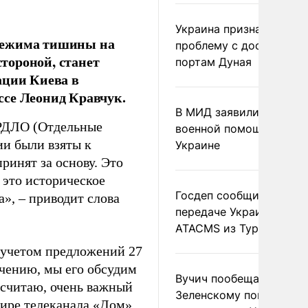
Украина признала
 режима тишины на
проблему с доступом к
тороной, станет
портам Дуная
ации Киева в
ссе Леонид Кравчук.
В МИД заявили о прямо
ОРДЛО (Отдельные
военной помощи Румы
ии были взяты к
Украине
ринят за основу. Это
 это историческое
Госдеп сообщил о
а», – приводит слова
передаче Украине раке
ATACMS из Турции
с учетом предложений 27
ючению, мы его обсудим
Вучич пообещал
я считаю, очень важный
Зеленскому помочь со
фире телеканала «Дом».