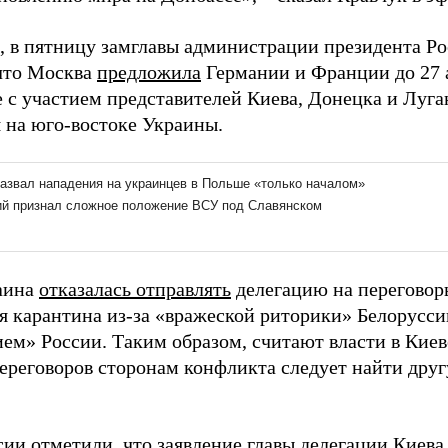
 в пятницу замглавы администрации президента Р
что Москва
предложила
Германии и Франции до 27 а
е с участием представителей Киева, Донецка и Луг
 на юго-востоке Украины.
аина
отказалась отправлять
делегацию на переговор
я карантина из-за «вражеской риторики» Белоруссии
ием» России. Таким образом, считают власти в Киев
ереговоров сторонам конфликта следует найти друг
сии отметили, что заявление главы делегации Киева