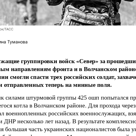
юк/ТАСС
ина Туманова
ужащие группировки войск «Север» за прошедши
вым направлениям фронта и в Волчанском район
ии смогли спасти трех российских солдат, захв
 и отправленных теперь на минные поля.
к силами штурмовой группы 425 ошп попытался пр
гося котла в Волчанском районе. Для прохода чере
ал военнопленных российских военнослужащих, взя
 ДНР несколько лет назад. В результате комплексн
ия большая часть украинских националистов была 