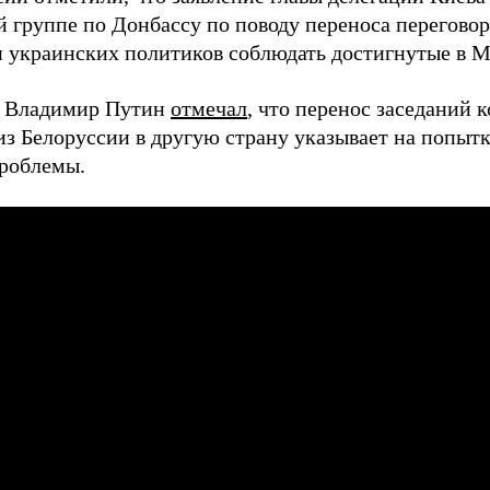
й группе по Донбассу по поводу переноса перегов
 украинских политиков соблюдать достигнутые в М
т Владимир Путин
отмечал
, что перенос заседаний 
из Белоруссии в другую страну указывает на попытк
роблемы.