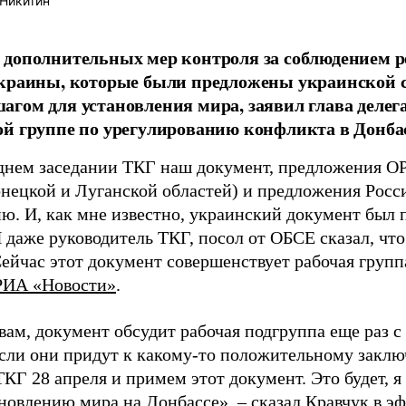
Никитин
 дополнительных мер контроля за соблюдением
краины, которые были предложены украинской с
гом для установления мира, заявил глава делег
й группе по урегулированию конфликта в Донба
днем заседании ТКГ наш документ, предложения 
нецкой и Луганской областей) и предложения Росс
ю. И, как мне известно, украинский документ был п
 даже руководитель ТКГ, посол от ОБСЕ сказал, что
ейчас этот документ совершенствует рабочая групп
РИА «Новости»
.
овам, документ обсудит рабочая подгруппа еще раз 
Если они придут к какому-то положительному закл
КГ 28 апреля и примем этот документ. Это будет, 
ановлению мира на Донбассе», – сказал Кравчук в э