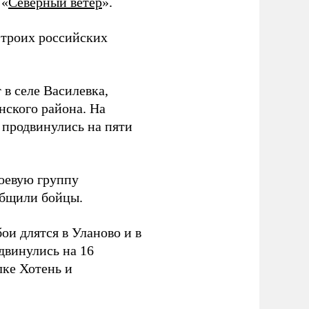
 «
Северный ветер
».
 троих российских
 в селе Василевка,
нского района. На
продвинулись на пяти
боевую группу
ообщили бойцы.
и длятся в Уланово и в
двинулись на 16
лке Хотень и