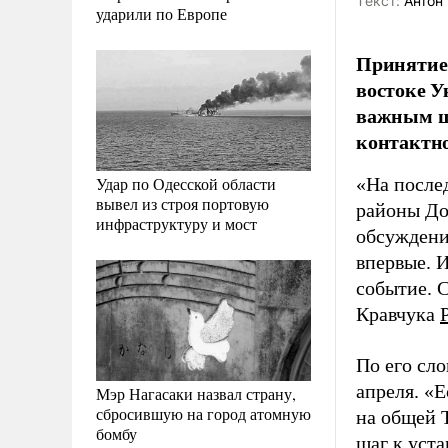
Tекст:
Антон 
ударили по Европе
Принятие
востоке У
важным ша
контактно
Удар по Одесской области
«На после
вывел из строя портовую
районы До
инфраструктуру и мост
обсуждени
впервые. И
событие. С
Кравчука
По его сл
апреля. «
Мэр Нагасаки назвал страну,
сбросившую на город атомную
на общей Т
бомбу
шаг к уст