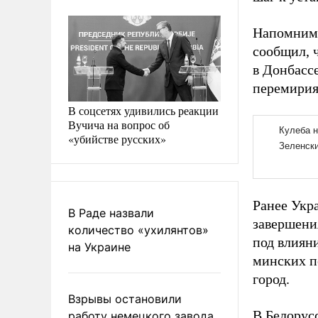
Напомним,
сообщил, 
в Донбасс
перемирия
В соцсетях удивились реакции
Вучича на вопрос об
«убийстве русских»
Ранее Укр
В Раде назвали
завершени
количество «ухилянтов»
под влиян
на Украине
минских п
город.
Взрывы остановили
В Белорус
работу немецкого завода