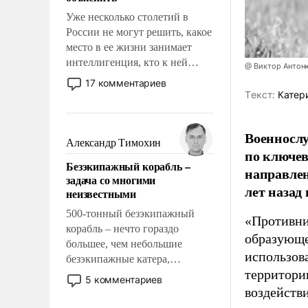
Уже несколько столетий в
России не могут решить, какое
место в ее жизни занимает
интеллигенция, кто к ней
@ Виктор Антон
принадлежит, а кого из нее
17 комментариев
исключили с правом
Tекст:
Катер
восстановления и без оного. И
чем она отличается от просто
Военносл
образованных людей. Иногда
Александр Тимохин
по ключе
казалось, что эти вопросы
Безэкипажный корабль –
решены раз и навсегда, но –
направлен
задача со многими
нет, не решены.
лет назад
неизвестными
500-тонный безэкипажный
«Противни
корабль – нечто гораздо
образующе
большее, чем небольшие
использов
безэкипажные катера,
территории
применение которых уже
5 комментариев
стало обыденностью. Задача по
воздейств
созданию такого корабля очень