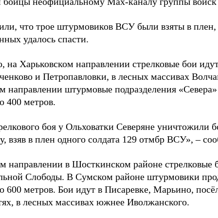
и бойцы неофициальному Max-каналу группы войск
или, что трое штурмовиков ВСУ были взяты в плен,
нных удалось спасти.
, на Харьковском направлении стрелковые бои идут
ченково и Петропавловки, в лесных массивах Волча
м направлении штурмовые подразделения «Севера» 
о 400 метров.
трелкового боя у Ольховатки Северяне уничтожили 
, взяв в плен одного солдата 129 отмбр ВСУ», – с
м направлении в Шосткинском районе стрелковые бо
льной Слободы. В Сумском районе штурмовики про
о 600 метров. Бои идут в Писаревке, Марьино, посё
тях, в лесных массивах южнее Иволжанского.