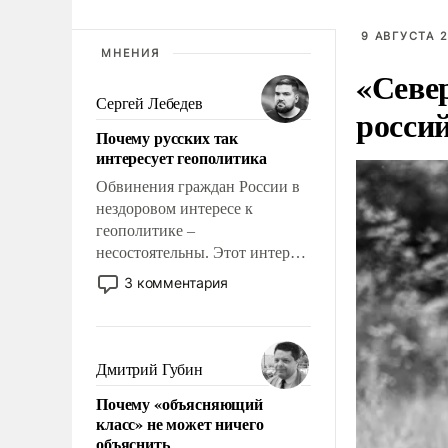
9 АВГУСТА 2
МНЕНИЯ
«Севе
Сергей Лебедев
росси
Почему русских так
интересует геополитика
Обвинения граждан России в
нездоровом интересе к
геополитике –
несостоятельны. Этот интерес
рационален и прагматичен. Он
3 комментария
обусловлен тысячелетним
опытом выживания в крайне
непростых условиях и
фундаментальным знанием,
Дмитрий Губин
что мировая политика имеет
Почему «объясняющий
свойство заявляться на порог
класс» не может ничего
нашего дома.
объяснить