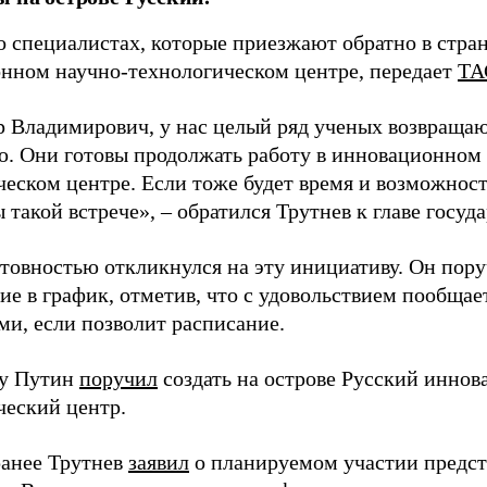
о специалистах, которые приезжают обратно в стран
нном научно-технологическом центре, передает
ТА
 Владимирович, у нас целый ряд ученых возвращаю
. Они готовы продолжать работу в инновационном 
ческом центре. Если тоже будет время и возможност
 такой встрече», – обратился Трутнев к главе госуда
отовностью откликнулся на эту инициативу. Он пор
ие в график, отметив, что с удовольствием пообщае
ми, если позволит расписание.
ду Путин
поручил
создать на острове Русский инно
ческий центр.
анее Трутнев
заявил
о планируемом участии предс