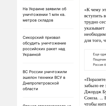
На Украине заявили об
«К чему э
уничтожении 1 млн кв.
вступить 
метров складов
трудно сес
указывает
необходим 
Сикорский призвал
для того, 
обсудить уничтожение
российских ракет над
Украиной
ВС России уничтожили
эшелон техники ВСУ в
«Поразите
Днепропетровской
забыло ее
области
Джордж Бу
Союза. ...
чтобы нить
Япония отреагировала на