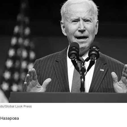
ds/Global Look Press
 Назарова