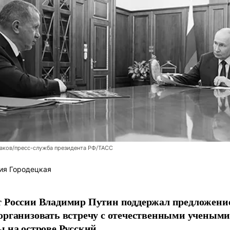
аков/пресс-служба президента РФ/ТАСС
ия Городецкая
т России Владимир Путин поддержал предложени
организовать встречу с отечественными учены
ы на острове Русский.