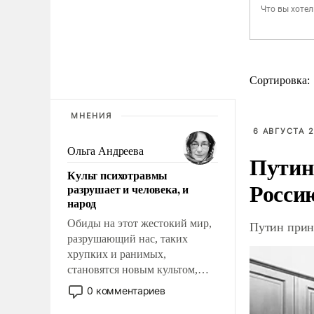
Сортировка:
МНЕНИЯ
6 АВГУСТА 2
Ольга Андреева
Путин
Культ психотравмы
Росси
разрушает и человека, и
народ
Обиды на этот жестокий мир,
Путин прин
разрушающий нас, таких
хрупких и ранимых,
становятся новым культом,
постепенно вытесняя и
0 комментариев
отменяя традиционное