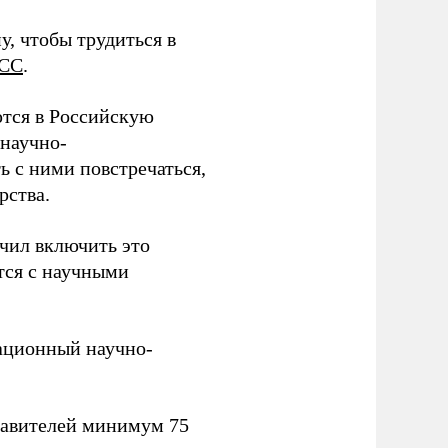
у, чтобы трудиться в
СС
.
тся в Российскую
научно-
ь с ними повстречаться,
рства.
учил включить это
тся с научными
вационный научно-
тавителей минимум 75