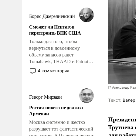
требование к человеку – быть
мужественным и твердым под
ударами судьбы, брать на себя
Борис Джерелиевский
ответственность, помогать
Сможет ли Пентагон
слабым, идти вперед и
перестроить ВПК США
адаптироваться.
Только для того, чтобы
вернуться к довоенному
объему запасов ракет
Tomahawk, THAAD и Patriot
США потребуется более трех
4 комментария
лет. Даже небольшая война с
Ираном опустошила
@ Александр Каз
американские арсеналы.
Сложившаяся ситуация
Геворг Мирзаян
Tекст:
Валер
означает многолетний период
Россия ничего не должна
уязвимости США, например,
Армении
перед Китаем.
Президен
Москва системно и жестко
Трутнева 
разрушает тот фантастический
для работ
мир, который Пашинян рисует