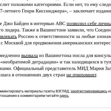
слит похожими категориями. Если нет, то ему след
97-летнего Генри Киссинджера», – заключает издани
е Джо Байден в интервью ABC
позволил себе личн
го лидера. Также в Вашингтоне заявили, что Соед
ивлекать
Россию к ответственности за любые злона
с Москвой для продвижения американских интерес
емедленно
вызвала
из Вашингтона посла для консуль
 «необратимой деградации» и так находящихся в т
анами. Официальный представитель МИД Мария Зах
 шага в отношениях двух стран
не припомнит
.
омментировать материалы газеты ВЗГЛЯД,
зарегистрировавшись
на
отношению к комментариям читайте
здесь
.