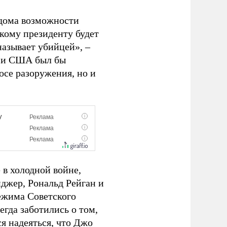
 дома возможности
кому президенту будет
называет убийцей», –
и и США был бы
осе разоружения, но и
 в холодной войне,
нджер, Рональд Рейган и
ежима Советского
сегда заботились о том,
я надеяться, что Джо