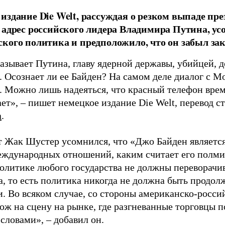
издание Die Welt, рассуждая о резком выпаде п
 адрес российского лидера Владимира Путина, у
кого политика и предположило, что он забыл за
называет Путина, главу ядерной державы, убийцей, 
. Осознает ли ее Байден? На самом деле диалог с М
. Можно лишь надеяться, что красный телефон врем
ет», – пишет немецкое издание Die Welt, перевод с
а
.
 Жак Шустер усомнился, что «Джо Байден являетс
еждународных отношений, каким считает его полми
олитике любого государства не должны переворачив
а, то есть политика никогда не должна быть продо
и. Во всяком случае, со стороны американско-росс
ож на сцену на рынке, где разгневанные торговцы 
словами», – добавил он.