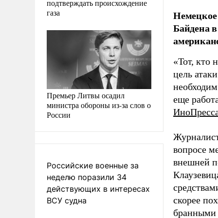
подтверждать происхождение
газа
Немецкое 
Байдена в
американс
«Тот, кто 
цель атаки
необходим
Премьер Литвы осадил
еще работа
министра обороны из-за слов о
ИноПресс
России
Журналист
вопросе м
внешней п
Российские военные за
Клаузевиц
неделю поразили 34
средствам
действующих в интересах
скорее пох
ВСУ судна
бранными 