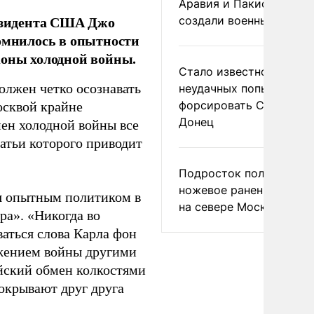
Аравия и Пакистан
резидента США Джо
создали военный союз
сомнилось в опытности
коны холодной войны.
Стало известно о
должен четко осознавать
неудачных попытках ВС
форсировать Северски
осквой крайне
Донец
ен холодной войны все
татьи которого приводит
Подросток получил
ножевое ранение в дра
я опытным политиком в
на севере Москвы
ра». «Никогда во
аться слова Карла фон
лжением войны другими
ийский обмен колкостями
покрывают друг друга