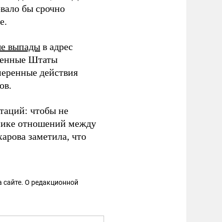
овало бы срочно
е.
ые выпады
в адрес
иненные Штаты
меренные действия
ов.
таций: чтобы не
упике отношений между
арова заметила, что
 сайте. О редакционной