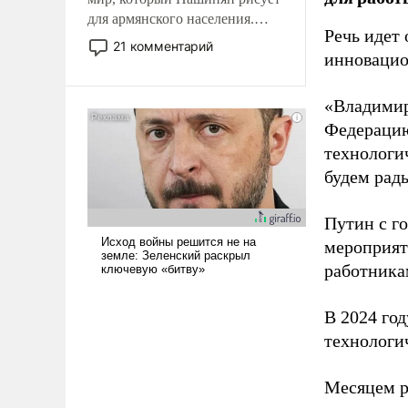
для армянского населения.
Речь идет 
Мир, где политические
21 комментарий
инновацио
прожекты будут безусловно
оплачиваться за счет
российских
«Владимир
налогоплательщиков и где
Федерацию
Еревану за свои поступки не
технологи
нужно отвечать.
будем рады
Путин с г
мероприят
работника
В 2024 го
технологи
Месяцем р