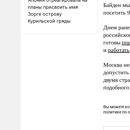
Байден мы
планы присвоить имя
посетить 
Зорге острову
Курильской гряды
Днем ране
российско
готовы
пр
и
работать
Москва н
допустить
двумя стр
подобного
Вы можете к
политике по 