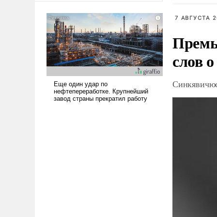
американские арсеналы.
Сложившаяся ситуация
7 АВГУСТА 2
означает многолетний период
Премь
уязвимости США, например,
перед Китаем.
слов о
Синкявичюс