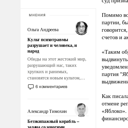
суд призн
Помимо во
МНЕНИЯ
партии, б
говорится,
Ольга Андреева
счетов и 
Культ психотравмы
разрушает и человека, и
народ
«Таким об
выдвинуты
Обиды на этот жестокий мир,
разрушающий нас, таких
уведомлени
хрупких и ранимых,
партия "Я
становятся новым культом,
выдвижения
постепенно вытесняя и
6 комментариев
отменяя традиционное
Как писал
требование к человеку – быть
отмене ре
мужественным и твердым под
ударами судьбы, брать на себя
«Яблоко».
Александр Тимохин
ответственность, помогать
финансиро
Безэкипажный корабль –
слабым, идти вперед и
задача со многими