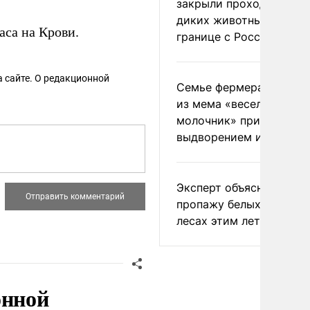
закрыли проходы для
диких животных на
са на Крови.
границе с Россией
 сайте. О редакционной
Семье фермера Уолкер
из мема «веселый
молочник» пригрозили
выдворением из Росси
Эксперт объяснил
пропажу белых грибов 
лесах этим летом
онной