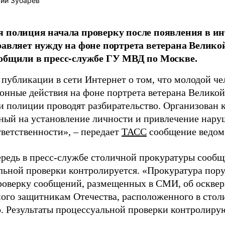
ий Зубарев
 полиция начала проверку после появления в инт
равляет нужду на фоне портрета ветерана Велик
общили в пресс-службе ГУ МВД по Москве.
 публикации в сети Интернет о том, что молодой ч
онные действия на фоне портрета ветерана Велико
и полиции проводят разбирательство. Организован 
ный на установление личности и привлечение нару
тветственности», – передает
ТАСС
сообщение ведом
ередь в пресс-службе столичной прокуратуры сообщ
льной проверки контролируется. «Прокуратура пор
роверку сообщений, размещенных в СМИ, об осквер
ого защитникам Отечества, расположенного в стол
. Результаты процессуальной проверки контролируют