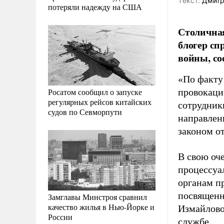
Tекст:
Дмитр
потеряли надежду на США
Столичная
блогер сп
войны, со
«По факту
Росатом сообщил о запуске
провокаци
регулярных рейсов китайских
сотрудник
судов по Севморпути
направлен
законом о
В свою оч
процессуа
органам п
посвященн
Замглавы Минстроя сравнил
качество жилья в Нью-Йорке и
Измайлово
России
службе.