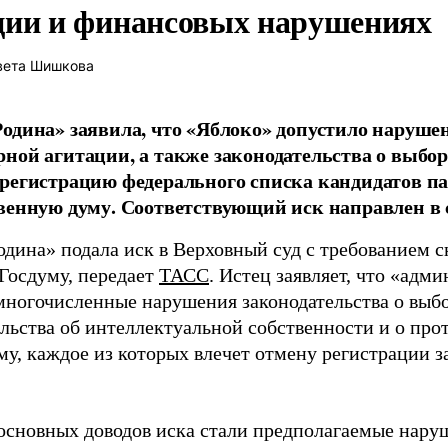
ции и финансовых нарушениях
вета Шишкова
одина» заявила, что «Яблоко» допустило наруше
ной агитации, а также законодательства о выбор
регистрацию федерального списка кандидатов па
венную думу. Соответствующий иск направлен в с
одина» подала иск в Верховный суд с требованием с
 Госдуму, передает
ТАСС
. Истец заявляет, что «адм
многочисленные нарушения законодательства о выбор
ельства об интеллектуальной собственности и о про
му, каждое из которых влечет отмену регистрации 
основных доводов иска стали предполагаемые нару