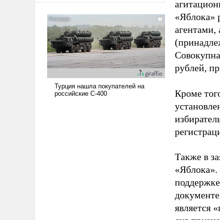
агитацион
«Яблока» 
агентами,
(принадле
Совокупная
рублей, пр
Кроме тог
установле
избиратель
регистрац
Также в з
«Яблока».
поддержке
документе
является 