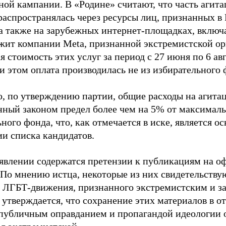
ной кампании. В «Родине» считают, что часть агит
распространялась через ресурсы лиц, признанных 
 а также на зарубежных интернет-площадках, включа
жит компании Meta, признанной экстремистской ор
 стоимость этих услуг за период с 27 июня по 6 ав
и этом оплата производилась не из избирательного 
о, по утверждению партии, общие расходы на агит
нный законом предел более чем на 5% от максималь
ного фонда, что, как отмечается в иске, является 
ии списка кандидатов.
аявлении содержатся претензии к публикациям на о
 По мнению истца, некоторые из них свидетельству
 ЛГБТ-движения, признанного экстремистским и з
 утверждается, что сохранение этих материалов в о
«публичным оправданием и пропагандой идеологии 