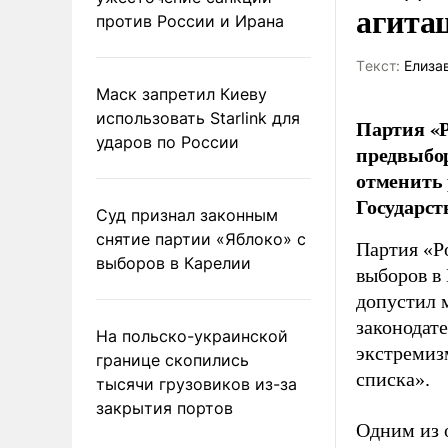
агита
против России и Ирана
Tекст:
Елиза
Маск запретил Киеву
использовать Starlink для
Партия «Р
ударов по России
предвыбор
отменить 
Государст
Суд признал законным
снятие партии «Яблоко» с
Партия «Р
выборов в Карелии
выборов в
допустил 
законодат
На польско-украинской
экстремиз
границе скопились
списка».
тысячи грузовиков из-за
закрытия портов
Одним из 