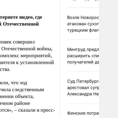
ернете видео, где
Возле Новороссийска
ой Отечественной
атакован сухогруз под
турецким флагом
еловек совершил
й Отечественной войны,
Минтруд предложил
комплекс мероприятий,
расширить список
шителя к установленной
получателей двух пенс
ства.
Суд Петербурга заочно
или, что ход
арестовал супругу
учила следственным
Александра Невзорова
нении объекта,
ичном районе
ся», – сказали в пресс-
Финские пограничники