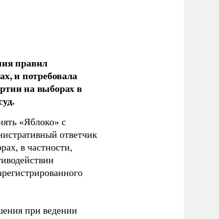
ния правил
ах, и потребовала
ртии на выборах в
уд.
нять «Яблоко» с
инистративный ответчик
ах, в частности,
тиводействии
зарегистрированного
шения при ведении