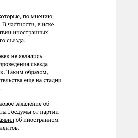
которые, по мнению
В частности, в иске
тствии иностранных
о съезда.
век не являлись
проведения съезда
ек. Таким образом,
тельства еще на стадии
.
ковое заявление об
аты Госдумы от партии
аявил
об иностранном
нентов.