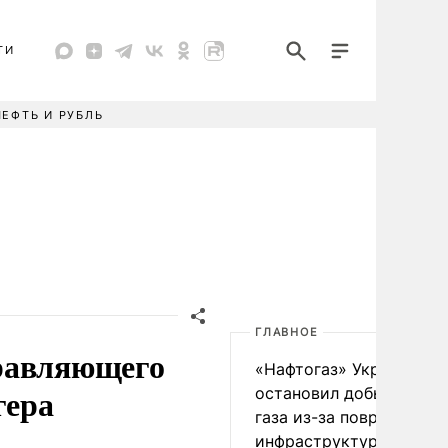
ТИ
НЕФТЬ И РУБЛЬ
ГЛАВНОЕ
правляющего
«Нафтогаз» Украины
гера
остановил добычу нефт
газа из-за повреждения
инфраструктуры