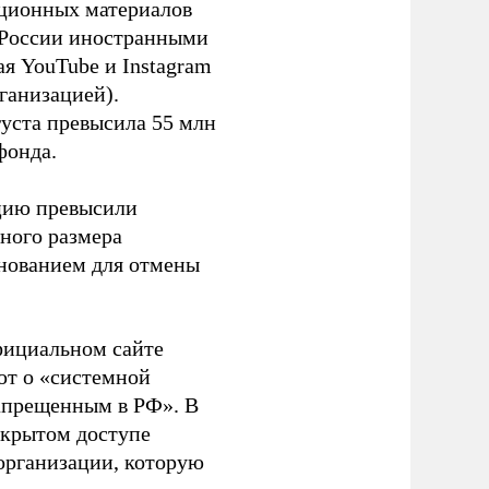
ационных материалов
в России иностранными
я YouTube и Instagram
ганизацией).
густа превысила 55 млн
фонда.
ацию превысили
ного размера
основанием для отмены
фициальном сайте
ют о «системной
апрещенным в РФ». В
ткрытом доступе
организации, которую