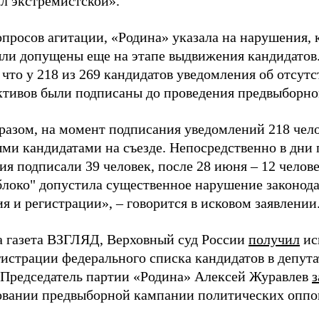
ал экстремистской».
просов агитации, «Родина» указала на нарушения, 
ыли допущены еще на этапе выдвижения кандидатов. 
 что у 218 из 269 кандидатов уведомления об отсу
активов были подписаны до проведения предвыборног
разом, на момент подписания уведомлений 218 чело
ми кандидатами на съезде. Непосредственно в дни 
я подписали 39 человек, после 28 июня – 12 челов
блоко" допустила существенное нарушение законода
 и регистрации», – говорится в исковом заявлении
а газета ВЗГЛЯД, Верховный суд России
получил
ис
гистрации федерального списка кандидатов в депут
 Председатель партии «Родина» Алексей Журавлев
з
вании предвыборной кампании политических оппо