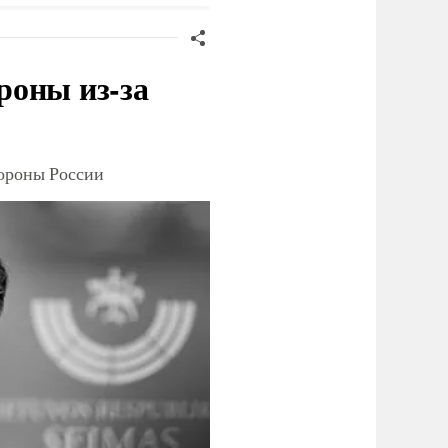
роны из-за
тороны России