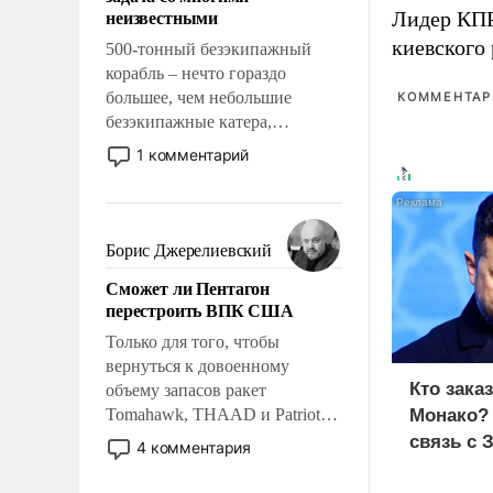
адаптироваться.
неизвестными
Лидер КП
киевского
500-тонный безэкипажный
корабль – нечто гораздо
большее, чем небольшие
КОММЕНТАРИ
безэкипажные катера,
применение которых уже
1 комментарий
стало обыденностью. Задача по
созданию такого корабля очень
сложна и амбициозна. Однако
и ее реализация радикально
Борис Джерелиевский
поднимет наши боевые
Сможет ли Пентагон
возможности.
перестроить ВПК США
Только для того, чтобы
вернуться к довоенному
Кто зака
объему запасов ракет
Tomahawk, THAAD и Patriot
Монако?
США потребуется более трех
связь с 
4 комментария
лет. Даже небольшая война с
Ираном опустошила