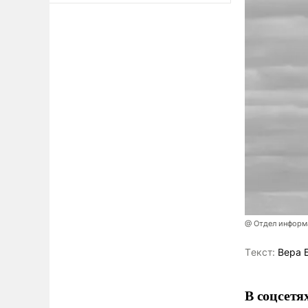
@ Отдел информа
Tекст:
Вера 
В соцсетя