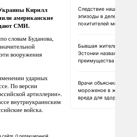
 Украины Кирилл
Следствие нашло новы
эпизоды в деле
енили американские
похитителей москвичек
бщают СМИ.
по словам Буданова,
Бывшая жительница
 значительной
Эстонии назвала главн
 эти вооружения
преимущества России
именении ударных
Врачи объяснили, как е
ссе. По версии
мороженое в жару без
оссийской артиллерии».
вреда для здоровья
бассе внутриукраинским
ссийские войска.
 сайте. О редакционной