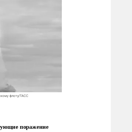
скому флоту/ТАСС
ирующие поражение