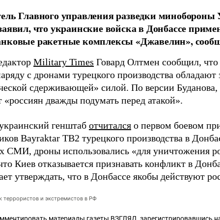
тель Главного управления разведки минобороны
заявил, что украинские войска в Донбассе прим
анковые ракетные комплексы «Джавелин», соо
едактор
Military Times
Говард Олтмен сообщил, что 
«наряду с дронами турецкого производства обладают
ческой сдерживающей» силой. По версии Буданова,
т «россиян дважды подумать перед атакой».
 украинский генштаб
отчитался
о первом боевом пр
ков Bayraktar TB2 турецкого производства в Донба
х СМИ, дроны использовались «для уничтожения р
что Киев отказывается признавать конфликт в Дон
ает утверждать, что в Донбассе якобы действуют ро
ок террористов и экстремистов в РФ
омментировать материалы газеты ВЗГЛЯД,
зарегистрировавшись
на