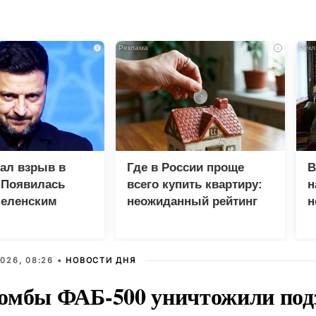
i
i
зал взрыв в
Где в России проще
В
 Появилась
всего купить квартиру:
н
Зеленским
неожиданный рейтинг
н
с
026, 08:26 •
НОВОСТИ ДНЯ
омбы ФАБ-500 уничтожили под