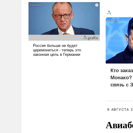
голову мысль: хорошо бы
продемонстрировать, что
Украина вступила в
вооруженное противостояние
с Ираном.
Кто зака
Монако?
связь с 
6 АВГУСТА 2
Авиаб