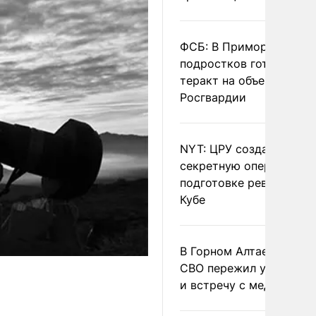
ФСБ: В Приморье трое
подростков готовили
теракт на объекте
Росгвардии
NYT: ЦРУ создало
секретную опергруппу 
подготовке революции 
Кубе
В Горном Алтае участн
СВО пережил удар мол
и встречу с медведем