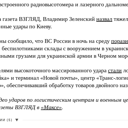
строенного радиовысотомера и лазерного дальноме
а газета ВЗГЛЯД, Владимир Зеленский
назвал
тяжел
нные удары по Киеву.
ы сообщило, что ВС России в ночь на среду
пораз
 беспилотниками склады с вооружением в украинск
енными грузами для украинской армии в Черном мор
елями высокоточного массированного удара
стали
ло
а» и терминал «Новой почты», центр «Транс-логис
», обеспечивавший обработку товаров двойного наз
део ударов по логистическим центрам и военным ц
газеты ВЗГЛЯД в
«Максе»
.
И (5)
▼