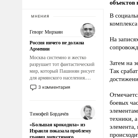
объектов 
В социаль
МНЕНИЯ
комплекса
Геворг Мирзаян
На записях
Россия ничего не должна
сопровож
Армении
Москва системно и жестко
Затем на 
разрушает тот фантастический
Так сраба
мир, который Пашинян рисует
для армянского населения.
достижени
Мир, где этому населению все
3 комментария
должны просто по
Отмечаетс
определению, где его
боевых ча
политические прожекты будут
элементам
беспрекословно оплачиваться
Тимофей Бордачёв
техники, 
за счет российских
«Большая крокодила» из
налогоплательщиков и где за
элемента,
Израиля показала проблему
свои поступки не нужно
происходит
границ допустимого