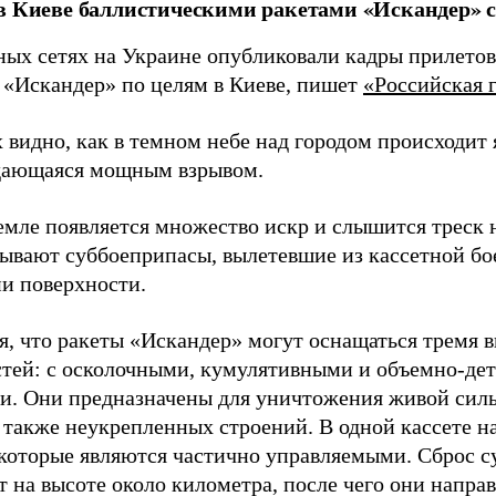
в Киеве баллистическими ракетами «Искандер» с
ных сетях на Украине опубликовали кадры прилетов
 «Искандер» по целям в Киеве, пишет
«Российская г
 видно, как в темном небе над городом происходит
дающаяся мощным взрывом.
земле появляется множество искр и слышится треск
тывают суббоеприпасы, вылетевшие из кассетной бо
и поверхности.
я, что ракеты «Искандер» могут оснащаться тремя 
стей: с осколочными, кумулятивными и объемно-д
и. Они предназначены для уничтожения живой сил
а также неукрепленных строений. В одной кассете н
 которые являются частично управляемыми. Сброс 
 на высоте около километра, после чего они напра