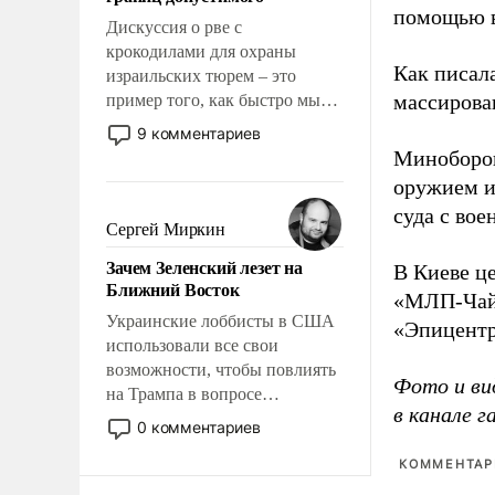
отвечать.
помощью в
Дискуссия о рве с
крокодилами для охраны
Как писал
израильских тюрем – это
массирова
пример того, как быстро мы
двигаемся по пути
9 комментариев
революционных изменений.
Миноборон
То, что несколько лет назад
оружием и
было образом для
суда с во
псевдонаучной фантастики,
Сергей Миркин
стало всерьез обсуждаемой
Зачем Зеленский лезет на
В Киеве ц
идеей.
Ближний Восток
«МЛП-Чайк
Украинские лоббисты в США
«Эпицентр
использовали все свои
возможности, чтобы повлиять
Фото и ви
на Трампа в вопросе
в канале 
предоставления вооружений
0 комментариев
своим нанимателям. Вероятно,
КОММЕНТАРИ
кому-то из тех, кто
консультирует Киев, пришла в