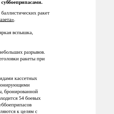
 суббоеприпасами.
 баллистических ракет
азета»
.
 яркая вспышка,
 небольших разрывов.
еголовки ракеты при
видами кассетных
етонирующими
ы, бронированной
аходится 54 боевых
суббоеприпасов
вляются к целям с