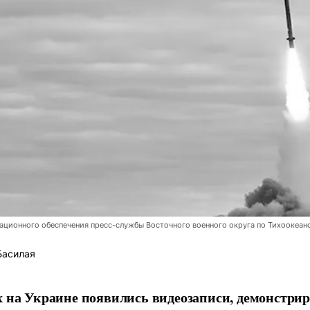
ционного обеспечения пресс-службы Восточного военного округа по Тихоокеан
Басилая
х на Украине появились видеозаписи, демонстр