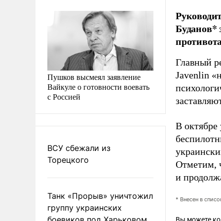
Руководи
Буданов* 
противот
Главный р
Javenlin 
Пушков высмеял заявление
Вайкуле о готовности воевать
психологи
с Россией
заставляю
В октябре
беспилотни
ВСУ сбежали из
украински
Торецкого
Отметим, 
и продолж
Танк «Прорыв» уничтожил
* Внесен в спис
группу украинских
боевиков под Харьковом
Вы можете к