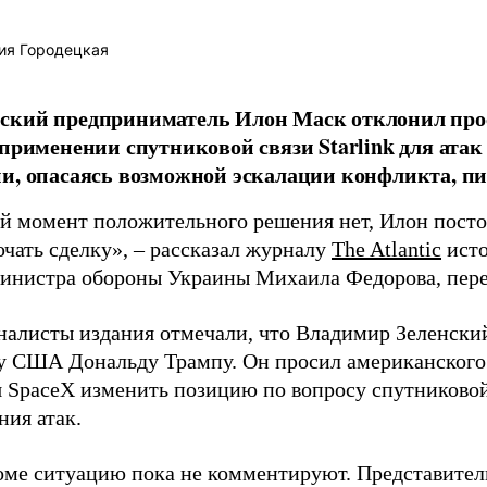
ия Городецкая
ский предприниматель Илон Маск отклонил про
 применении спутниковой связи Starlink для атак
и, опасаясь возможной эскалации конфликта, пиш
й момент положительного решения нет, Илон постоя
ючать сделку», – рассказал журналу
The Atlantic
исто
инистра обороны Украины Михаила Федорова, пер
налисты издания отмечали, что Владимир Зеленски
у США Дональду Трампу. Он просил американского
я SpaceX изменить позицию по вопросу спутниковой
ния атак.
оме ситуацию пока не комментируют. Представите