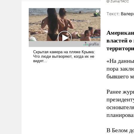
@ Zuma/ТАСС
американские арсеналы.
Сложившаяся ситуация
Tекст:
Валер
означает многолетний период
уязвимости США, например,
Американ
перед Китаем.
властей о
территори
«На данны
пора закл
бывшего м
Ранее жур
президент
основател
планирова
В Белом д