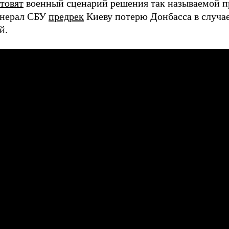
отовят
военный сценарий решения так называемой п
енерал СБУ
предрек
Киеву потерю Донбасса в случа
й.