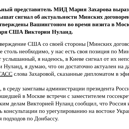
ный представитель МИД Мария Захарова вырази
ышат сигнал об актуальности Минских договоре
тверждены Вашингтоном во время визита в Моск
таря США Виктории Нуланд.
верждение США со своей стороны [Минских договор
е столь необходимо, у нас есть своя позиция по М
т услышанный, я надеюсь, в Киеве сигнал от их неп
и Нуланд, я думаю, что он достаточно актуален на 
ТАСС
слова Захаровой, сказанные дипломатом в эфи
 в среду замглавы администрации президента Росс
ошедшей в Москве встречи с заместителем госсекр
ким делам Викторией Нуланд сообщил, что Росси
ь консультации по урегулированию на востоке Укра
я подходов по Донбассу.