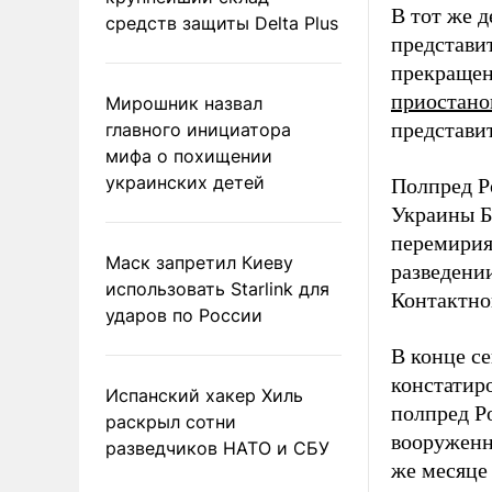
В тот же 
средств защиты Delta Plus
представи
прекращен
приостано
Мирошник назвал
представи
главного инициатора
мифа о похищении
украинских детей
Полпред Р
Украины Б
перемирия
Маск запретил Киеву
разведении
использовать Starlink для
Контактно
ударов по России
В конце с
констатир
Испанский хакер Хиль
полпред Р
раскрыл сотни
вооруженн
разведчиков НАТО и СБУ
же месяце