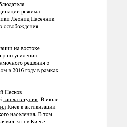
блюдателя
рдинации режима
лики Леонид Пасечник
о освобождения
ации на востоке
ер по усилению
Рамочного решения о
ом в 2016 году в рамках
ий Песков
ий
зашла в тупик
. В июле
нил
Киев в активизации
ого населения. В том
явил, что в Киеве