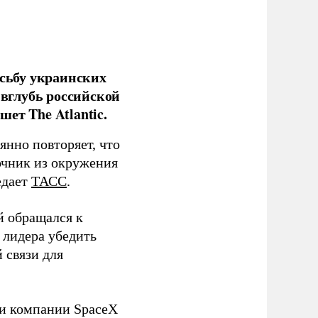
сьбу украинских
 вглубь российской
ет The Atlantic.
нно повторяет, что
чник из окружения
едает
ТАСС
.
й обращался к
 лидера убедить
 связи для
ли компании SpaceX