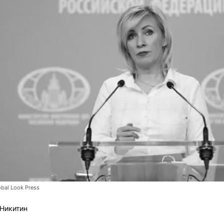
bal Look Press
Никитин