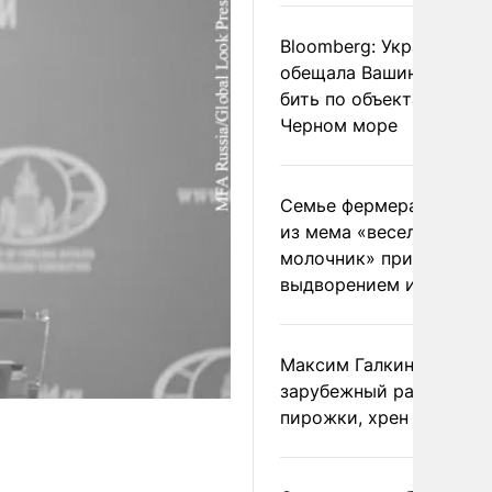
Bloomberg: Украина
обещала Вашингтону не
бить по объектам КТК в
Черном море
Семье фермера Уолкер
из мема «веселый
молочник» пригрозили
выдворением из Росси
Максим Галкин добавил
зарубежный райдер
пирожки, хрен и морс