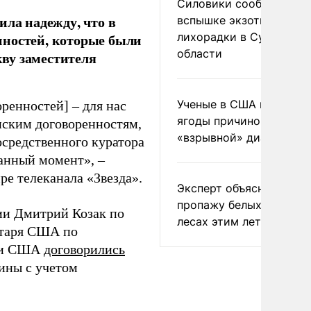
Силовики сообщили о
ла надежду, что в
вспышке экзотической
лихорадки в Сумской
нностей, которые были
области
ву заместителя
Ученые в США назвали 
енностей] – для нас
ягоды причиной
инским договоренностям,
«взрывной» диареи
осредственного куратора
данный момент», –
ре телеканала «Звезда».
Эксперт объяснил
пропажу белых грибов 
ии Дмитрий Козак по
лесах этим летом
етаря США по
я и США
договорились
ины с учетом