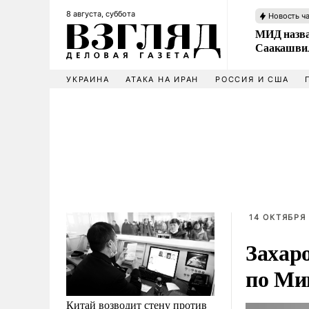
8 августа, суббота
Новость ч
МИД назва
Саакашвил
УКРАИНА
АТАКА НА ИРАН
РОССИЯ И США
14 ОКТЯБРЯ 
Захар
по Ми
Китай возводит стену против