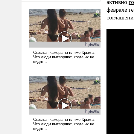
активно
г
феврале г
соглашени