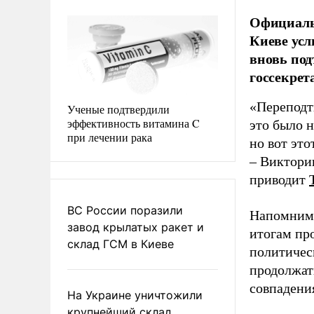
Официаль
Киеве усл
вновь под
госсекре
«Переподт
Ученые подтвердили
эффективность витамина C
это было н
при лечении рака
но вот это
– Виктори
приводит
ВС России поразили
Напомним,
завод крылатых ракет и
итогам пр
склад ГСМ в Киеве
политичес
продолжат
совпадени
На Украине уничтожили
крупнейший склад