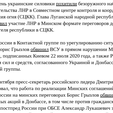
день украинские силовики
похитили
безоружного на
тельства ЛНР в Совместном центре контроля и коо
ия огня (СЦКК). Глава Луганской народной респуб
вил
участие ЛНР в Минском формате переговоров д
теля республики в СЦКК.
оссии в Контактной группе по урегулированию ситу
орис Грызлов
обвинил
ВСУ в прямом нарушении М
, подписанных Киевом 22 июля 2020 года, а также 
 сил и средств, согласованного Украиной и Донбасс
й группы.
ентября пресс-секретарь российского лидера Дмитр
овал, что работа по реализации Минских соглашен
оссии на минских переговорах Борис Грызлов
обви
ых акций в Донбассе, в том числе против гражданск
 постпред России при ОБСЕ Александр Лукашевич за