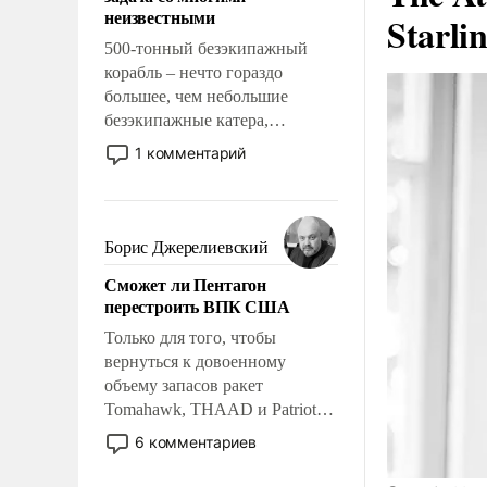
адаптироваться.
неизвестными
Starli
500-тонный безэкипажный
корабль – нечто гораздо
большее, чем небольшие
безэкипажные катера,
применение которых уже
1 комментарий
стало обыденностью. Задача по
созданию такого корабля очень
сложна и амбициозна. Однако
и ее реализация радикально
Борис Джерелиевский
поднимет наши боевые
Сможет ли Пентагон
возможности.
перестроить ВПК США
Только для того, чтобы
вернуться к довоенному
объему запасов ракет
Tomahawk, THAAD и Patriot
США потребуется более трех
6 комментариев
лет. Даже небольшая война с
Ираном опустошила