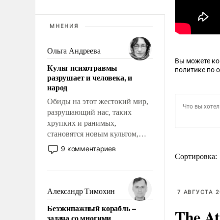
МНЕНИЯ
Ольга Андреева
Вы можете к
Культ психотравмы
политике по 
разрушает и человека, и
народ
Обиды на этот жестокий мир,
разрушающий нас, таких
хрупких и ранимых,
становятся новым культом,
постепенно вытесняя и
9 комментариев
отменяя традиционное
Сортировка:
требование к человеку – быть
мужественным и твердым под
ударами судьбы, брать на себя
Александр Тимохин
7 АВГУСТА 2
ответственность, помогать
Безэкипажный корабль –
слабым, идти вперед и
The At
задача со многими