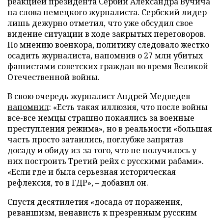
реакцией президента Сербии Александра Вучича
на слова немецкого журналиста. Сербский лидер
лишь дежурно отметил, что уже обсудил свое
видение ситуации в ходе закрытых переговоров.
По мнению военкора, политику следовало жестко
осадить журналиста, напомнив о 27 млн убитых
фашистами советских граждан во время Великой
Отечественной войны.
В свою очередь журналист Андрей Медведев
напомнил
: «Есть такая иллюзия, что после войны
все-все немцы страшно покаялись за военные
преступления режима», но в реальности «большая
часть просто затаились, поглубже запрятав
досаду и обиду из-за того, что не получилось у
них построить Третий рейх с русскими рабами».
«Если где и была серьезная историческая
рефлексия, то в ГДР», – добавил он.
Спустя десятилетия «досада от поражения,
реваншизм, ненависть к презренным русским