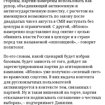
стороны, партию намерены использовать как
рупор, объединяющий антивоенную и
антигосударственную повестку, с расчетом на
имеющуюся возможность по закону после
двадцатых чисел августа в СМИ выступать без
цензуры и ограничений. С другой, «Яблоко»
намеренно подставляют под снятие с целью
обвинить власти России в цензуре и в страхе
перед так называемой «оппозицией», – говорит
политолог.
По его словам, какой сценарий будет избран
базовым, будет зависеть от того, дойдет ли
зарегистрированная партия до агитационной
кампании. «Яблоко» уже получило «зеленый свет»
во вражеских соцсетях. В них выдача контента
для русскоязычных пользователей
активизируется в контексте тем, связанных с
партией. Ну и такая вишенкой на торте, партия
отказывается подписывать соглашение о честных
выборах», – подчеркивает Данилин.