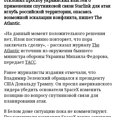
отклонил просьбу украинских властей о
применении спутниковой связи Starlink для атак
вглубь российской территории, опасаясь
возможной эскалации конфликта, пишет The
Atlantic.
«На данный момент положительного решения
нет, Илон постоянно повторяет, что пора
заключать сделку», – рассказал журналу
The
Atlantic
источник из окружения бывшего
министра обороны Украины Михаила Федорова,
передает
ТАСС
.
Ранее журналисты издания отмечали, что
Владимир Зеленский обращался к президенту
США Дональду Трампу. Он просил американского
лидера убедить основателя SpaceX изменить
позицию по вопросу спутниковой связи для
планирования атак.
В Белом доме ситуацию пока не комментируют.
Представители компании SpaceX также оставили