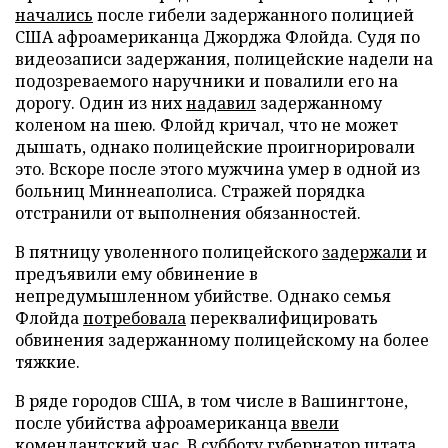
начались
после гибели задержанного полицией
США афроамериканца Джорджа Флойда. Судя по
видеозаписи задержания, полицейские надели на
подозреваемого наручники и повалили его на
дорогу. Один из них
надавил
задержанному
коленом на шею. Флойд кричал, что не может
дышать, однако полицейские проигнорировали
это. Вскоре после этого мужчина умер в одной из
больниц Миннеаполиса. Стражей порядка
отстранили от выполнения обязанностей.
В пятницу уволенного полицейского
задержали
и
предъявили ему обвинение в
непредумышленном убийстве. Однако семья
Флойда
потребовала
переквалифицировать
обвинения задержанному полицейскому на более
тяжкие.
В ряде городов США, в том числе в Вашингтоне,
после убийства афроамериканца
ввели
комендантский час. В субботу губернатор штата