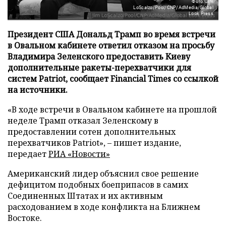
Фото: Jim
LoScalzo/Pool/CNP/AdMedia/Global
Look Press
Президент США Дональд Трамп во время встречи
в Овальном кабинете ответил отказом на просьбу
Владимира Зеленского предоставить Киеву
дополнительные ракеты-перехватчики для
систем Patriot, сообщает Financial Times со ссылкой
на источники.
«В ходе встречи в Овальном кабинете на прошлой
неделе Трамп отказал Зеленскому в
предоставлении сотен дополнительных
перехватчиков Patriot», – пишет издание,
передает
РИА «Новости»
Американский лидер объяснил свое решение
дефицитом подобных боеприпасов в самих
Соединенных Штатах и их активным
расходованием в ходе конфликта на Ближнем
Востоке.