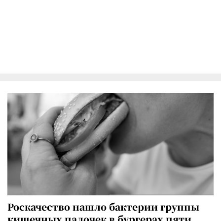
Роскачество нашло бактерии группы
кишечных палочек в бургерах пяти