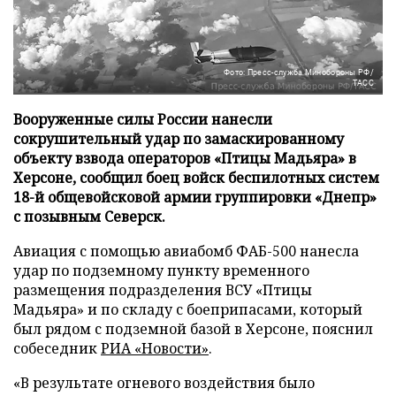
Фото: Пресс-служба Минобороны РФ/
ТАСС
Вооруженные силы России нанесли
сокрушительный удар по замаскированному
объекту взвода операторов «Птицы Мадьяра» в
Херсоне, сообщил боец войск беспилотных систем
18-й общевойсковой армии группировки «Днепр»
с позывным Северск.
Авиация с помощью авиабомб ФАБ-500 нанесла
удар по подземному пункту временного
размещения подразделения ВСУ «Птицы
Мадьяра» и по складу с боеприпасами, который
был рядом с подземной базой в Херсоне, пояснил
собеседник
РИА «Новости»
.
«В результате огневого воздействия было