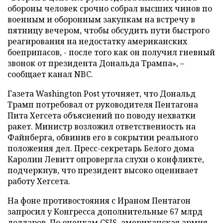
обороны человек срочно собрал высших чинов по
военным и оборонным закупкам на встречу в
пятницу вечером, чтобы обсудить пути быстрого
реагирования на недостатку американских
боеприпасов, - после того как он получил гневный
звонок от президента Дональда Трампа», –
сообщает канал NBC.
Газета Washington Post уточняет, что Дональд
Трамп потребовал от руководителя Пентагона
Пита Хегсета объяснений по поводу нехватки
ракет. Министр возложил ответственность на
Файнберга, обвинив его в сокрытии реального
положения дел. Пресс-секретарь Белого дома
Каролин Левитт опровергла слухи о конфликте,
подчеркнув, что президент высоко оценивает
работу Хегсета.
На фоне противостояния с Ираном Пентагон
запросил у Конгресса дополнительные 67 млрд
долларов. По оценкам CSIS, американская армия