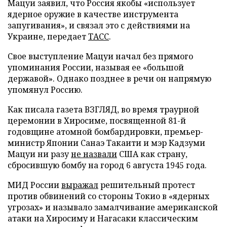
Мацуи заявил, что Россия якобы «использует
ядерное оружие в качестве инструмента
запугивания», и связал это с действиями на
Украине, передает
ТАСС
.
Свое выступление Мацуи начал без прямого
упоминания России, называя ее «большой
державой». Однако позднее в речи он напрямую
упомянул Россию.
Как писала газета ВЗГЛЯД, во время траурной
церемонии в Хиросиме, посвященной 81-й
годовщине атомной бомбардировки, премьер-
министр Японии Санаэ Такаити и мэр Кадзуми
Мацуи ни разу
не назвали
США как страну,
сбросившую бомбу на город 6 августа 1945 года.
МИД России
выражал
решительный протест
против обвинений со стороны Токио в «ядерных
угрозах» и называло замалчивание американской
атаки на Хиросиму и Нагасаки классическим