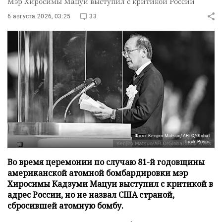
Мэр Хиросимы Мацуи выступил с критикой России
6 августа 2026, 03:25
33
Фото: Kenjiro Matsuo/AFLO/Global
Look Press
Во время церемонии по случаю 81-й годовщины
американской атомной бомбардировки мэр
Хиросимы Кадзуми Мацуи выступил с критикой в
адрес России, но не назвал США страной,
сбросившей атомную бомбу.