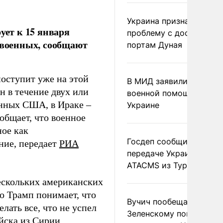
Украина признала
ет к 15 января
проблему с доступом к
 военных, сообщают
портам Дуная
поступит уже на этой
В МИД заявили о прямо
н в течение двух или
военной помощи Румы
енных США, в Ираке –
Украине
общает, что военное
ое как
Госдеп сообщил о
ние, передает
РИА
передаче Украине раке
ATACMS из Турции
ескольких американских
о Трамп понимает, что
Вучич пообещал
лать все, что не успел
Зеленскому помочь со
йска из Сирии.