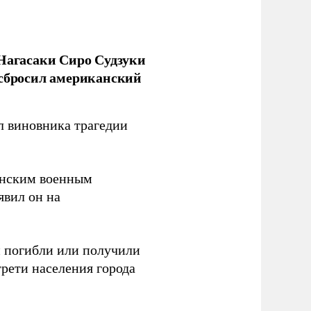
 Нагасаки Сиро Судзуки
 сбросил американский
л виновника трагедии
канским военным
аявил он на
ки погибли или получили
трети населения города