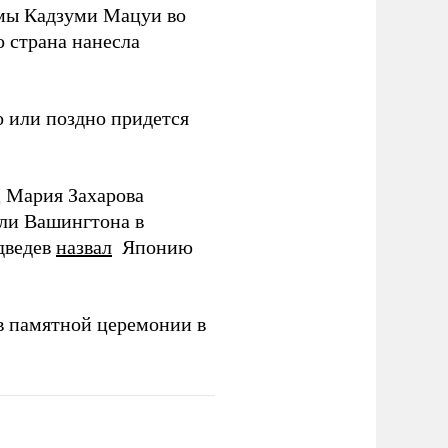
мы Кадзуми Мацуи во
о страна нанесла
 или поздно придется
Д Мария Захарова
ли Вашингтона в
дведев
назвал
Японию
в памятной церемонии в