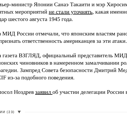
мьер-министр Японии Санаэ Такаити и мэр Хироси
ятных мероприятий
не стали уточнять
, какая именн
ар шестого августа 1945 года.
в МИД России отмечали, что японским властям рано
ризнать ответственность американцев за эти атаки.
а газета ВЗГЛЯД, официальный представитель МИ
онских чиновников в намеренном замалчивании ро
рагедии. Зампред Совета безопасности Дмитрий Ме
IF из-за подобного поведения.
посол Ноздрев
заявил
об участии делегации России 
И (23)
▼