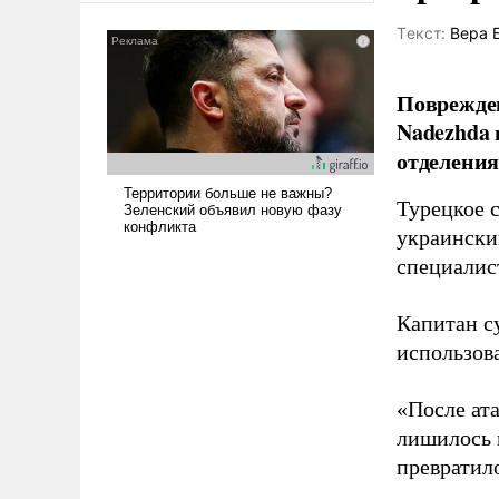
сложна и амбициозна. Однако
Tекст:
Вера 
и ее реализация радикально
поднимет наши боевые
возможности.
Поврежден
Nadezhda 
отделения
Турецкое 
украински
специалис
Капитан с
использов
«После ат
лишилось 
превратило