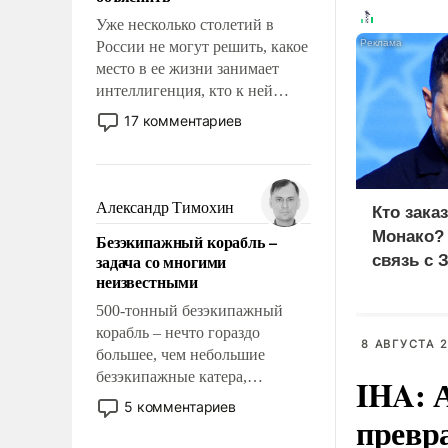
Уже несколько столетий в
России не могут решить, какое
место в ее жизни занимает
интеллигенция, кто к ней
принадлежит, а кого из нее
17 комментариев
исключили с правом
восстановления и без оного. И
чем она отличается от просто
образованных людей. Иногда
Александр Тимохин
Кто зака
казалось, что эти вопросы
Монако?
Безэкипажный корабль –
решены раз и навсегда, но –
задача со многими
связь с 
нет, не решены.
неизвестными
500-тонный безэкипажный
корабль – нечто гораздо
8 АВГУСТА 2
большее, чем небольшие
безэкипажные катера,
IHA: 
применение которых уже
5 комментариев
превр
стало обыденностью. Задача по
созданию такого корабля очень