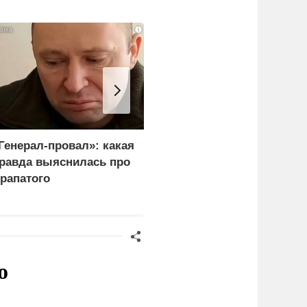
i
Генерал-провал»: какая
Рубио оправдался за
равда выяснилась про
переговоры с Россией
рапатого
перед Западом
о