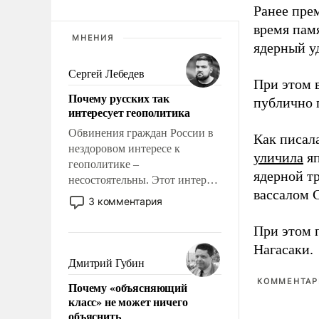
Ранее пре
время пам
МНЕНИЯ
ядерный уд
Сергей Лебедев
При этом 
Почему русских так
публично п
интересует геополитика
Обвинения граждан России в
Как писал
нездоровом интересе к
уличила
яп
геополитике –
ядерной т
несостоятельны. Этот интерес
вассалом C
рационален и прагматичен. Он
3 комментария
обусловлен тысячелетним
опытом выживания в крайне
При этом 
непростых условиях и
Нагасаки.
фундаментальным знанием,
Дмитрий Губин
что мировая политика имеет
КОММЕНТАРИ
Почему «объясняющий
свойство заявляться на порог
класс» не может ничего
нашего дома.
объяснить