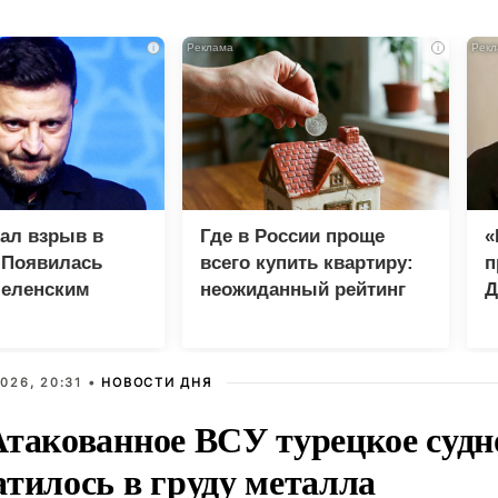
i
i
зал взрыв в
Где в России проще
«
 Появилась
всего купить квартиру:
п
Зеленским
неожиданный рейтинг
Д
026, 20:31 •
НОВОСТИ ДНЯ
Атакованное ВСУ турецкое судн
атилось в груду металла