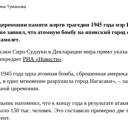
ина Туманова
церемонии памяти жертв трагедии 1945 года мэр
о заявил, что атомную бомбу на японский город
амолет.
асаки Сиро Судзуки в Декларации мира прямо указа
 передает
РИА «Новости»
.
а 1945 года одна атомная бомба, сброшенная амери
 в одно мгновение разрушила город Нагасаки», – з
ной церемонии.
ьник напомнил, что к концу года в результате ата
оло 150 тыс. человек. Это составило примерно две 
ент.