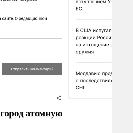
вступлением Украины в
ЕС
 сайте. О редакционной
В США испугались
реакции России и Кита
на истощение запасов
оружия
Молдавию предупреди
о последствиях выхода
СНГ
 город атомную