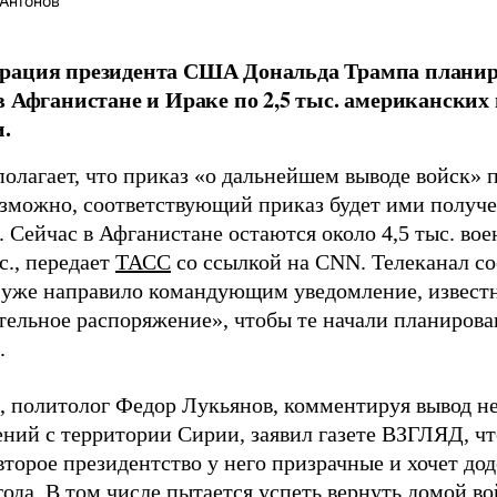
Антонов
рация президента США Дональда Трампа планиру
в Афганистане и Ираке по 2,5 тыс. американских
.
полагает, что приказ «о дальнейшем выводе войск» 
озможно, соответствующий приказ будет ими получе
. Сейчас в Афганистане остаются около 4,5 тыс. во
с., передает
ТАСС
со ссылкой на CNN. Телеканал со
 уже направило командующим уведомление, известн
тельное распоряжение», чтобы те начали планирова
.
 политолог Федор Лукьянов, комментируя вывод н
ений с территории Сирии, заявил газете ВЗГЛЯД, чт
торое президентство у него призрачные и хочет доде
года. В том числе пытается успеть
вернуть
домой во