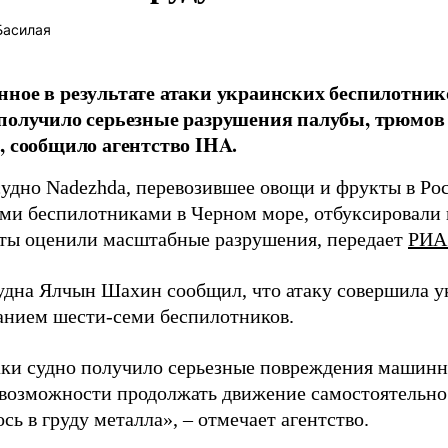
Басилая
ное в результате атаки украинских беспилотник
получило серьезные разрушения палубы, трюмов
, сообщило агентство IHA.
судно Nadezhda, перевозившее овощи и фрукты в Ро
ми беспилотниками в Черном море, отбуксировали в
ты оценили масштабные разрушения, передает
РИА
удна Ялчын Шахин сообщил, что атаку совершила у
анием шести-семи беспилотников.
аки судно получило серьезные повреждения машинн
возможности продолжать движение самостоятельно
сь в груду металла», – отмечает агентство.