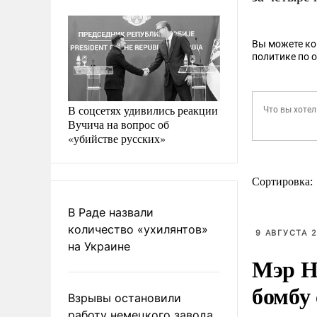
Вы можете к
политике по 
В соцсетях удивились реакции
Вучича на вопрос об
«убийстве русских»
Сортировка:
В Раде назвали
количество «ухилянтов»
9 АВГУСТА 2
на Украине
Мэр Н
бомбу
Взрывы остановили
работу немецкого завода