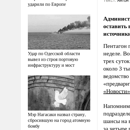
Tекст:
Антон 
ударили по Европе
Админист
оставить 
источники
Пентагон 
Удар по Одесской области
неделе. В
вывел из строя портовую
трех суток
инфраструктуру и мост
около 3 ты
ведомство
«предвари
«Новости»
Напомним,
подраздел
Мэр Нагасаки назвал страну,
сбросившую на город атомную
шансы на в
бомбу
за четыре 