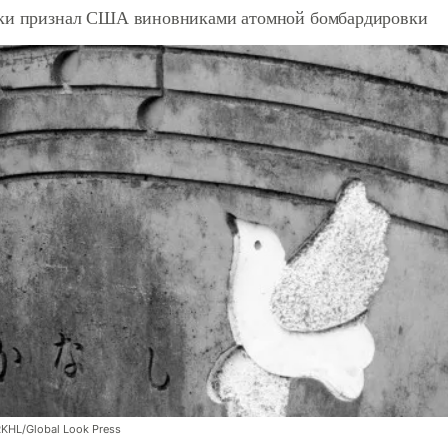
ки признал США виновниками атомной бомбардировки
RKHL/Global Look Press