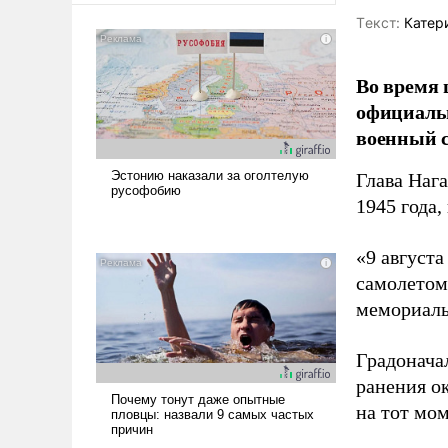
Tекст:
Катер
Во время 
официальн
военный с
Глава Наг
1945 года,
«9 август
самолетом,
мемориаль
Градоначал
ранения ок
на тот мом