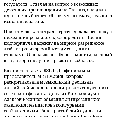
государств. Отвечая на вопрос о возможных
действиях при нападении на Латвию, она дала
однозначный ответ. «Я возьму автомат», – заявила
исполнительница.
При этом звезда эстрады сразу сделала оговорку о
нежелании реального кровопролития. Певица
подчеркнула надежду на мирное разрешение
любых противоречий между соседними
странами. Она назвала себя оптимистом, который
всегда верит в лучшее развитие событий.
Как писала газета ВЗГЛЯД, официальный
представитель МИД Мария Захарова
раскритиковала
музыкальный фестиваль
латвийской исполнительницы за эксплуатацию
советского формата. Депутат Рижской думы
Алексей Росликов
объяснил
антироссийские
заявления певицы конъюнктурными
соображениями. Ранее российский суд
лишил
артистку доли в компании «Лайма-Люкс Рус».