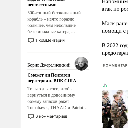
адаптироваться.
Напомним
неизвестными
атак по ро
500-тонный безэкипажный
корабль – нечто гораздо
Маск ран
большее, чем небольшие
помощи с 
безэкипажные катера,
применение которых уже
1 комментарий
стало обыденностью. Задача по
В 2022 го
созданию такого корабля очень
предотвра
сложна и амбициозна. Однако
и ее реализация радикально
Борис Джерелиевский
КОММЕНТАРИ
поднимет наши боевые
Сможет ли Пентагон
возможности.
перестроить ВПК США
Только для того, чтобы
вернуться к довоенному
объему запасов ракет
Tomahawk, THAAD и Patriot
США потребуется более трех
6 комментариев
лет. Даже небольшая война с
Ираном опустошила