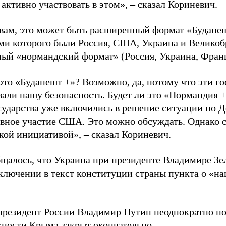
активно участвовать в этом», – сказал Кориневич.
овам, это может быть расширенный формат «Будапе
ми которого были Россия, США, Украина и Великоб
ый «нормандский формат» (Россия, Украина, Франц
это «Будапешт +»? Возможно, да, потому что эти го
вали нашу безопасность. Будет ли это «Нормандия 
осударства уже включились в решение ситуации по Д
ивное участие США. Это можно обсуждать. Однако 
кой инициативой», – сказал Кориневич.
бщалось, что Украина при президенте Владимире З
ключении в текст конституции страны пункта о «н
президент России Владимир Путин неоднократно по
жности Крыма
закрыт
окончательно.