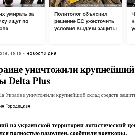
х умирать за
Политолог объяснил
Ч
ку ищут по
решение ЕС ужесточить
н
опе
условия выдачи защиты
у
украинцам
и
026, 19:19 •
НОВОСТИ ДНЯ
раине уничтожили крупнейший 
 Delta Plus
На Украине уничтожили крупнейший склад средств защиты
ия Городецкая
й на украинской территории логистический це
ался полностью разрушен, сообщили военкоры.