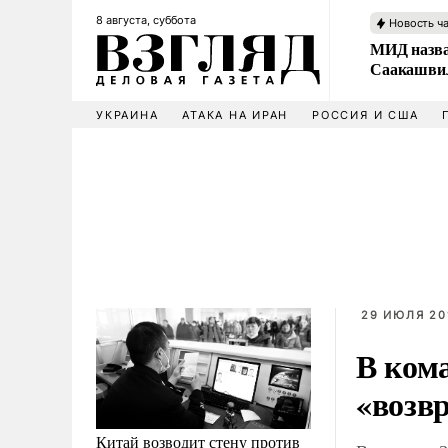
8 августа, суббота
Новость ч
МИД назва
Саакашвил
УКРАИНА
АТАКА НА ИРАН
РОССИЯ И США
29 ИЮЛЯ 20
В ком
«возв
Китай возводит стену против