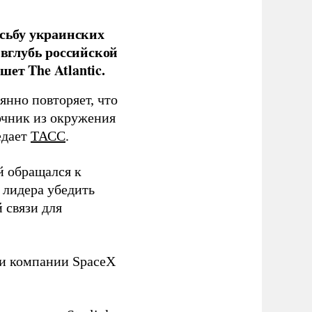
сьбу украинских
 вглубь российской
ет The Atlantic.
нно повторяет, что
чник из окружения
едает
ТАСС
.
й обращался к
 лидера убедить
 связи для
ли компании SpaceX