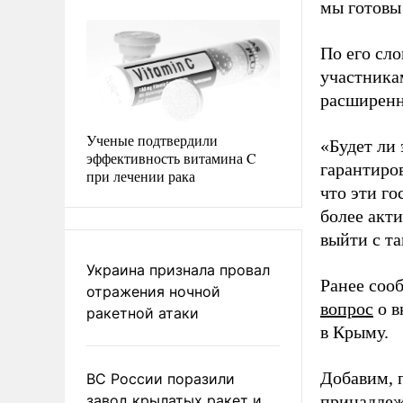
мы готовы 
По его сл
участника
расширенн
Ученые подтвердили
«Будет ли 
эффективность витамина C
гарантиро
при лечении рака
что эти г
более акт
выйти с та
Украина признала провал
Ранее соо
отражения ночной
вопрос
о в
ракетной атаки
в Крыму.
Добавим, 
ВС России поразили
завод крылатых ракет и
принадле