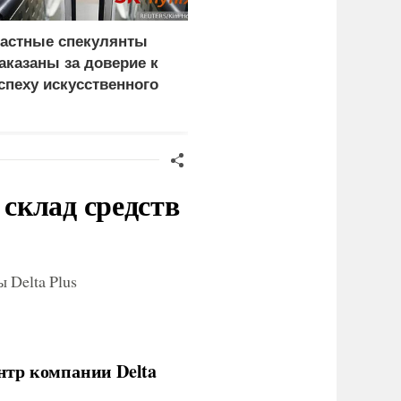
астные спекулянты
Склад Wildberries в
аказаны за доверие к
Ленобласти загорелся
спеху искусственного
после атаки
нтеллекта
беспилотника
склад средств
 Delta Plus
нтр компании Delta