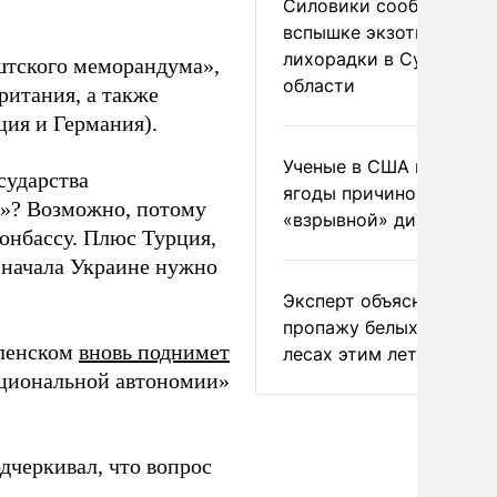
Силовики сообщили о
вспышке экзотической
лихорадки в Сумской
штского меморандума»,
области
ритания, а также
ия и Германия).
Ученые в США назвали 
сударства
ягоды причиной
+»? Возможно, потому
«взрывной» диареи
онбассу. Плюс Турция,
сначала Украине нужно
Эксперт объяснил
пропажу белых грибов 
еленском
вновь поднимет
лесах этим летом
ациональной автономии»
дчеркивал, что вопрос