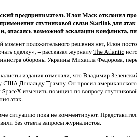
ский предприниматель Илон Маск отклонил про
 применении спутниковой связи Starlink для атак
и, опасаясь возможной эскалации конфликта, пиш
й момент положительного решения нет, Илон постоя
ючать сделку», – рассказал журналу
The Atlantic
исто
инистра обороны Украины Михаила Федорова, пер
налисты издания отмечали, что Владимир Зеленски
у США Дональду Трампу. Он просил американского
я SpaceX изменить позицию по вопросу спутниковой
ния атак.
оме ситуацию пока не комментируют. Представите
вили без ответа запросы журналистов.