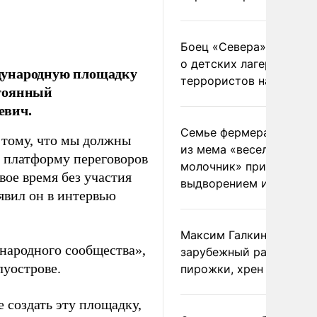
Боец «Севера» рассказ
о детских лагерях
дународную площадку
террористов на Украин
стоянный
евич.
Семье фермера Уолкер
 тому, что мы должны
из мема «веселый
платформу переговоров
молочник» пригрозили
вое время без участия
выдворением из Росси
аявил он в интервью
Максим Галкин добавил
народного сообщества»,
зарубежный райдер
уострове.
пирожки, хрен и морс
 создать эту площадку,