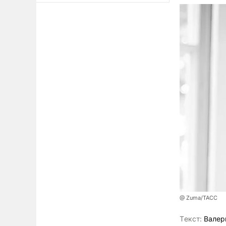
@ Zuma/ТАСС
Tекст:
Валер