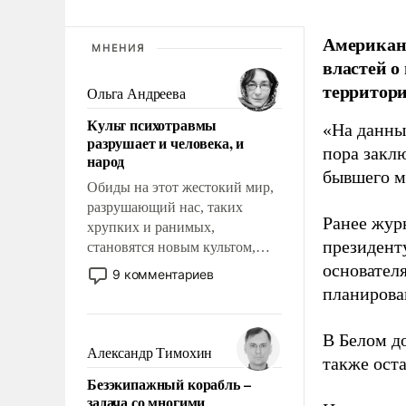
Американ
МНЕНИЯ
властей о
территори
Ольга Андреева
Культ психотравмы
«На данны
разрушает и человека, и
пора закл
народ
бывшего м
Обиды на этот жестокий мир,
разрушающий нас, таких
Ранее жур
хрупких и ранимых,
президент
становятся новым культом,
постепенно вытесняя и
основател
9 комментариев
отменяя традиционное
планирова
требование к человеку – быть
мужественным и твердым под
В Белом д
ударами судьбы, брать на себя
Александр Тимохин
также оста
ответственность, помогать
Безэкипажный корабль –
слабым, идти вперед и
задача со многими