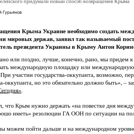
Зеленского придумали новый способ возвращения Крыма
й Гурьянов
ращения Крыма Украине необходимо создать меж
тии мировых держав, заявил так называемый по
итель президента Украины в Крыму Антон Корин
ано или поздно, лучше, конечно, рано, мы придем к
ать международную площадку или международную 
При участии государства-оккупанта, возможно, пер
а-оккупанта, но это обязательно должно быть», – з
Сегодня»
.
л, что Крым нужно держать «на повестке дня между
рошо иметь» резолюции ГА ООН по ситуации на пол
мы можем пойти дальше и на международном уровне