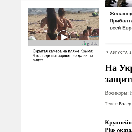
американские арсеналы.
Сложившаяся ситуация
Желающи
означает многолетний период
Прибалти
уязвимости США, например,
всей Евр
перед Китаем.
7 АВГУСТА 2
На Ук
защиты
Военкоры: 
Tекст:
Валер
Крупнейши
Plus оказ