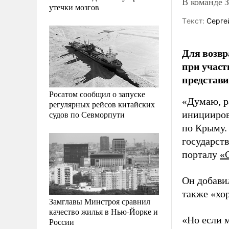
В команде 
утечки мозгов
Tекст:
Серге
Для возв
при учас
представ
Росатом сообщил о запуске
«Думаю, р
регулярных рейсов китайских
судов по Севморпути
иницииров
по Крыму. 
государств
порталу
«
Он добави
также «хо
Замглавы Минстроя сравнил
качество жилья в Нью-Йорке и
«Но если 
России