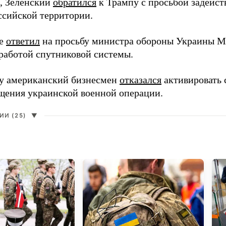
, Зеленский
обратился
к Трампу с просьбой задейств
ссийской территории.
ее
ответил
на просьбу министра обороны Украины М
работой спутниковой системы.
ду американский бизнесмен
отказался
активировать 
щения украинской военной операции.
И (25)
▼