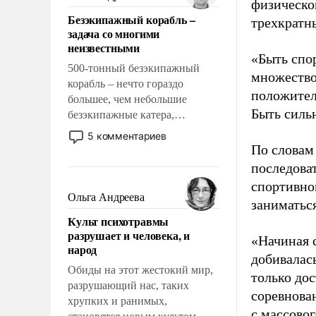
физическо
казалось, что эти вопросы
Безэкипажный корабль –
трехкратн
решены раз и навсегда, но –
задача со многими
нет, не решены.
неизвестными
«Быть спо
500-тонный безэкипажный
множество
корабль – нечто гораздо
положител
большее, чем небольшие
Быть силь
безэкипажные катера,
применение которых уже
5 комментариев
стало обыденностью. Задача по
По словам
созданию такого корабля очень
последоват
сложна и амбициозна. Однако
спортивно
и ее реализация радикально
Ольга Андреева
заниматьс
поднимет наши боевые
Культ психотравмы
возможности.
разрушает и человека, и
«Начиная 
народ
добивалас
Обиды на этот жестокий мир,
только до
разрушающий нас, таких
соревнова
хрупких и ранимых,
с массовог