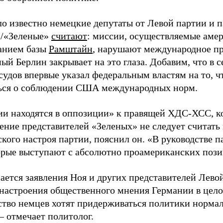
ло известно немецкие депутаты от Левой партии и 
»/«Зеленые»
считают
: миссии, осуществляемые аме
анием базы
Рамштайн
, нарушают международное пра
й Берлин закрывает на это глаза. Добавим, что в с
судов впервые указал федеральным властям на то, 
ься о соблюдении США международных норм.
ии находятся в оппозиции» к правящей ХДС-ХСС, к
ление представителей «Зеленых» не следует считать
кого настроя партии, пояснил он. «В руководстве п
орые выступают с абсолютно проамериканских позиц
ается заявления Ноя и других представителей Левой
настроения общественного мнения Германии в целом
тво немцев хотят придерживаться политики норма
– отмечает политолог.