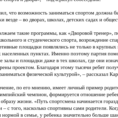
ил, что возможность заниматься спортом должна б
и везде – во дворах, школах, детских садах и обще
лжаем такие программы, как «Дворовой тренер», п
школьного и студенческого спорта, возрождение спа
ртивные площадки появлялись не только в крупных г
 населенных пунктах. Именно поэтому партия помо
е залы и площадки даже в тех школах, где они изна
рены проектом. Благодаря этому тысячи ребят пол
заниматься физической культурой», – рассказал Ка
ачение, по его мнению, имеет личный пример родит
лимпийский чемпион, формируется отношение ребен
 образу жизни. «Путь спортсмена начинается гораз
 – с того, насколько спортивны сами родители. Ког
я нормой в семье, у ребенка значительно больше ша