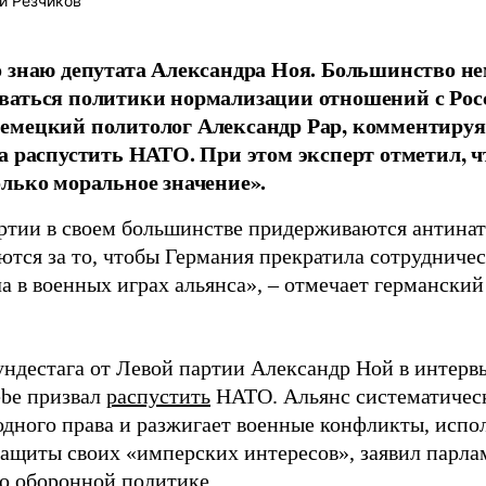
й Резчиков
 знаю депутата Александра Ноя. Большинство не
аться политики нормализации отношений с Росси
емецкий политолог Александр Рар, комментируя
а распустить НАТО. При этом эксперт отметил, 
лько моральное значение».
ртии в своем большинстве придерживаются антинат
ются за то, чтобы Германия прекратила сотрудниче
ла в военных играх альянса», – отмечает германски
ундестага от Левой партии Александр Ной в интерв
iebe призвал
распустить
НАТО. Альянс систематичес
дного права и разжигает военные конфликты, испо
защиты своих «имперских интересов», заявил парла
о оборонной политике.