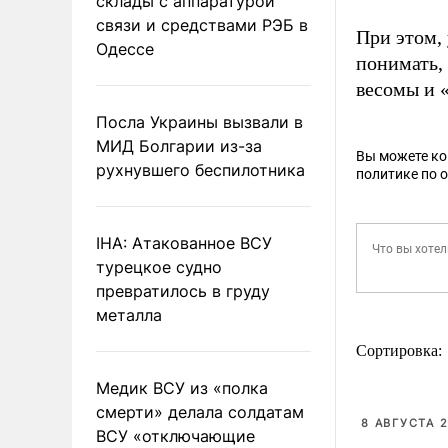
склады с аппаратурой
связи и средствами РЭБ в
При этом,
Одессе
понимать,
весомы и 
Посла Украины вызвали в
МИД Болгарии из-за
Вы можете к
рухнувшего беспилотника
политике по 
IHA: Атакованное ВСУ
турецкое судно
превратилось в груду
металла
Сортировка:
Медик ВСУ из «полка
смерти» делала солдатам
8 АВГУСТА 2
ВСУ «отключающие