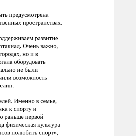
ыть предусмотрена
ственных пространствах.
оддерживаем развитие
ртакиад. Очень важно,
ородах, но и в
гала оборудовать
чально не были
учили возможность
релин.
елей. Именно в семье,
ка к спорту и
до раньше первой
да физическая культура
нсов полюбить спорт», –