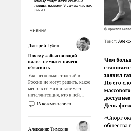
@ Ярослав Беля
МНЕНИЯ
Tекст:
Алекс
Дмитрий Губин
Почему «объясняющий
Чем больш
класс» не может ничего
становитс
объяснить
заявил г
Уже несколько столетий в
По его сл
России не могут решить, какое
массового
место в её жизни занимает
интеллигенция, кто к ней
доступнее
принадлежит, а кого из неё
День физ
13 комментариев
исключили с правом
восстановления и без оного. И
«Спорт ока
чем она отличается от просто
общества 
образованных людей. Иногда
Александр Тимохин