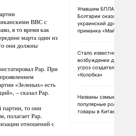
Упавшим БПЛА в
партии
Болгарии оказался
риканскими ВВС с
украинский дрон-
во, в то время как
приманка «Майя»
ередине марта один из
что они должны
Стало известно о
возбуждении дела из-з
угроз создателям
онстатировал Рар. При
«Колобка»
 проявлением
артии «Зеленых» есть
ий», – сказал Рар.
Названы самые
популярные российски
 партии, то они
товары в Китае
, полагает Рар.
лизации отношений с