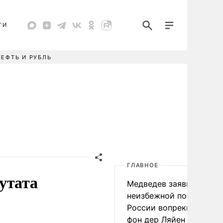
ТИ
НЕФТЬ И РУБЛЬ
ГЛАВНОЕ
утата
Медведев заявил о
неизбежной победе
России вопреки словам
фон дер Ляйен