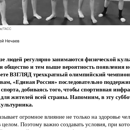
ев/ТАСС
ей Нечаев
е людей регулярно занимаются физической культ
я общество и тем выше вероятность появления 
азете ВЗГЛЯД трехкратный олимпийский чемпион
овам, «Единая Россия» последовательно поддержи
 спорта, добиваясь того, чтобы спортивная инфр
 для жителей всей страны. Напомним, в эту суббо
культурника.
зывает огромное влияние не только на здоровье чел
в целом. Поэтому важно создавать условия, при кот