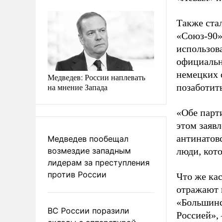
Также ста
«Союз-90
использов
официальны
немецких 
Медведев: России наплевать
на мнение Запада
позаботит
«Обе парт
этом заяв
антинатовс
Медведев пообещал
возмездие западным
люди, кот
лидерам за преступления
против России
Что же кас
отражают 
«Большинс
ВС России поразили
Россией», 