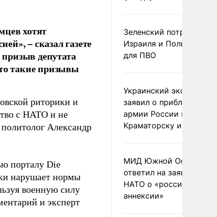
мцев хотят
Зеленский потребовал 
ей», – сказал газете
Израиля и Польши рак
 призыв депутата
для ПВО
что такие призывы
Украинский эксперт
овской риторики и
заявил о приближении
ство с НАТО и не
армии России к
Краматорску и Славянс
й политолог Александр
МИД Южной Осетии
ью порталу Die
ответил на заявления
ки нарушает нормы
НАТО о «российской
льзуя военную силу
аннексии»
ментарий и эксперт