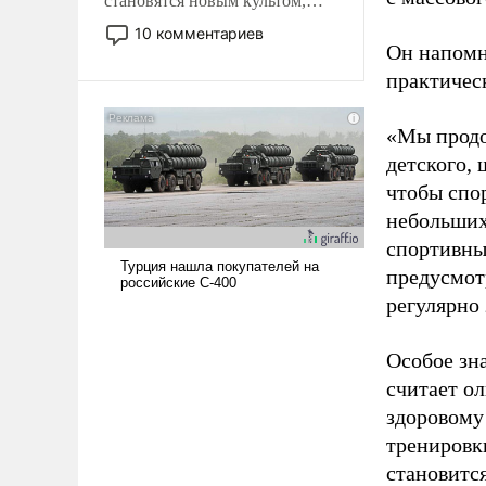
становятся новым культом,
постепенно вытесняя и
10 комментариев
отменяя традиционное
Он напомн
требование к человеку – быть
практическ
мужественным и твердым под
ударами судьбы, брать на себя
«Мы продо
ответственность, помогать
детского, 
слабым, идти вперед и
чтобы спо
адаптироваться.
небольших
спортивны
предусмот
регулярно 
Особое зн
считает о
здоровому
тренировки
становитс