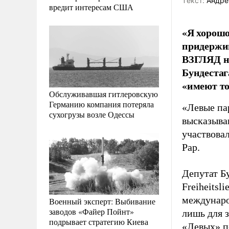
Tекст:
Андре
вредит интересам США
«Я хорошо
придержив
ВЗГЛЯД н
Бундестаг
«имеют то
Обслуживавшая гитлеровскую
Германию компания потеряла
«Левые па
сухогрузы возле Одессы
высказыва
участвова
Рар.
Депутат Б
Freiheitsl
междунаро
Военный эксперт: Выбивание
заводов «Файер Пойнт»
лишь для 
подрывает стратегию Киева
«Левых» п