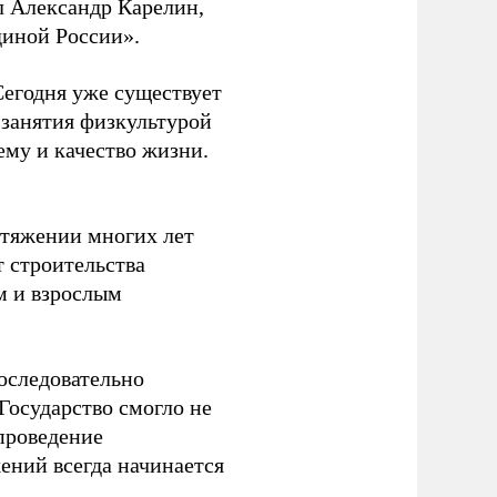
л Александр Карелин,
диной России».
Сегодня уже существует
 занятия физкультурой
ему и качество жизни.
отяжении многих лет
т строительства
м и взрослым
оследовательно
Государство смогло не
проведение
ений всегда начинается