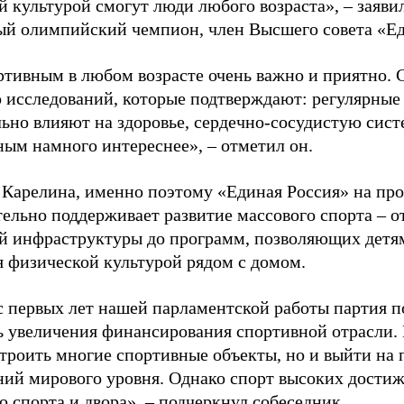
й культурой смогут люди любого возраста», – заяви
ый олимпийский чемпион, член Высшего совета «Е
ртивным в любом возрасте очень важно и приятно. 
 исследований, которые подтверждают: регулярные
ьно влияют на здоровье, сердечно-сосудистую сист
ным намного интереснее», – отметил он.
 Карелина, именно поэтому «Единая Россия» на пр
ельно поддерживает развитие массового спорта – о
й инфраструктуры до программ, позволяющих детя
я физической культурой рядом с домом.
с первых лет нашей парламентской работы партия п
ь увеличения финансирования спортивной отрасли. 
строить многие спортивные объекты, но и выйти на 
ний мирового уровня. Однако спорт высоких достиж
о спорта и двора», – подчеркнул собеседник.