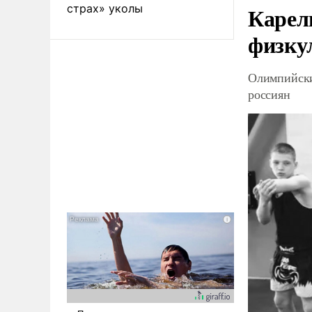
страх» уколы
Карел
физку
Олимпийски
россиян