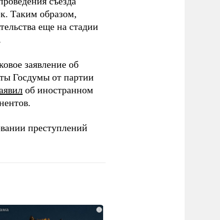
проведения съезда
ек. Таким образом,
тельства еще на стадии
.
ковое заявление об
аты Госдумы от партии
аявил
об иностранном
нентов.
овании преступлений
i