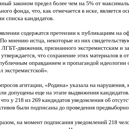
нный законом предел более чем на 5% от максималь
ного фонда, что, как отмечается в иске, является 
ии списка кандидатов.
аявлении содержатся претензии к публикациям на о
 По мнению истца, некоторые из них свидетельству
 ЛГБТ-движения, признанного экстремистским и з
 утверждается, что сохранение этих материалов в о
«публичным оправданием и пропагандой идеологии 
ал экстремистской».
просов агитации, «Родина» указала на нарушения, 
ыли допущены еще на этапе выдвижения кандидатов. 
 что у 218 из 269 кандидатов уведомления об отсу
активов были подписаны до проведения предвыборног
разом, на момент подписания уведомлений 218 чело