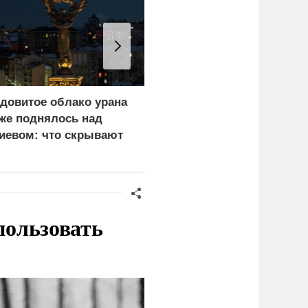
довитое облако урана
В России назвали
же поднялось над
законную цель наших
иевом: что скрывают
ВС на территории
ласти
Германии
пользовать