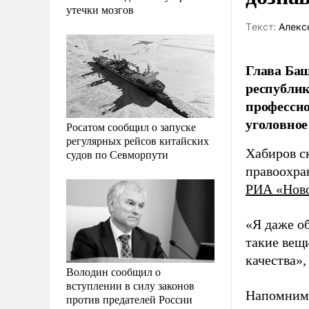
утечки мозгов
Tекст:
Алекс
Глава Баш
республик
профессио
уголовное
Росатом сообщил о запуске
регулярных рейсов китайских
Хабиров с
судов по Севморпути
правоохра
РИА «Нов
«Я даже об
такие вещ
качества»,
Володин сообщил о
вступлении в силу законов
Напомним
против предателей России