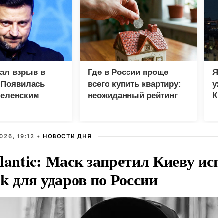
зал взрыв в
Где в России проще
Я
 Появилась
всего купить квартиру:
у
Зеленским
неожиданный рейтинг
К
в
026, 19:12 •
НОВОСТИ ДНЯ
lantic: Маск запретил Киеву ис
nk для ударов по России