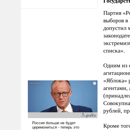
Государст
Партия «Р
выборов в
допустил 
законодат
экстремиз
списка».
Одним из 
агитацион
«Яблока» 
агентами,
(принадле
Совокупная
рублей, пр
Кроме тог