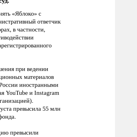
уд.
нять «Яблоко» с
инистративный ответчик
ах, в частности,
тиводействии
зарегистрированного
шения при ведении
ационных материалов
в России иностранными
я YouTube и Instagram
ганизацией).
густа превысила 55 млн
фонда.
ацию превысили