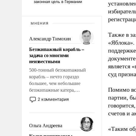
установле
избиратель
регистрац
МНЕНИЯ
Также в з
Александр Тимохин
«Яблока».
Безэкипажный корабль –
поддержке
задача со многими
документе
неизвестными
является 
500-тонный безэкипажный
суд призн
корабль – нечто гораздо
большее, чем небольшие
Помимо во
безэкипажные катера,
применение которых уже
партии, б
2 комментария
стало обыденностью. Задача по
говорится,
созданию такого корабля очень
счетов и 
сложна и амбициозна. Однако
и ее реализация радикально
Ольга Андреева
«Таким об
поднимет наши боевые
Культ психотравмы