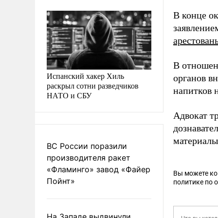
В конце ок
заявлением
арестован
В отношен
Испанский хакер Хиль
органов в
раскрыл сотни разведчиков
напитков н
НАТО и СБУ
Адвокат т
дознавател
материалы
ВС России поразили
производителя ракет
«Фламинго» завод «Файер
Вы можете к
Пойнт»
политике по 
На Западе выдвинули