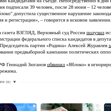
ми кандидатами на съезде. Непосредственно в дни 
я подписали 39 человек, после 28 июня – 12 челов
блоко" допустила существенное нарушение законода
 и регистрации», – говорится в исковом заявлении
а газета ВЗГЛЯД, Верховный суд России
получил
ис
гистрации федерального списка кандидатов в депут
 Председатель партии «Родина» Алексей Журавлев
з
вании предвыборной кампании политических оппо
РФ Геннадий Зюганов
обвинил
«Яблоко» в игнорир
 режима.
И (0)
▼
i
i