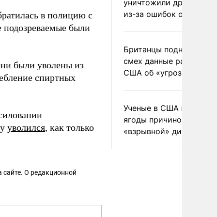
уничтожили друг друга
из-за ошибок оператор
братилась в полицию с
е подозреваемые были
Британцы подняли на
смех данные разведки
они были уволены из
США об «угрозе России
ребление спиртных
Ученые в США назвали 
асиловании
ягоды причиной
лу
уволился
, как только
«взрывной» диареи
 сайте. О редакционной