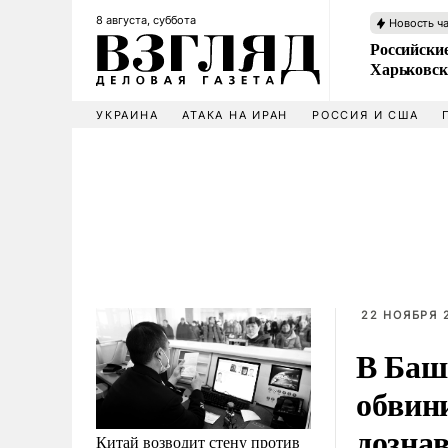
8 августа, суббота
Новость ч
Российски
Харьковск
УКРАИНА
АТАКА НА ИРАН
РОССИЯ И США
22 НОЯБРЯ 2
В Баш
обвин
дозна
Китай возводит стену против