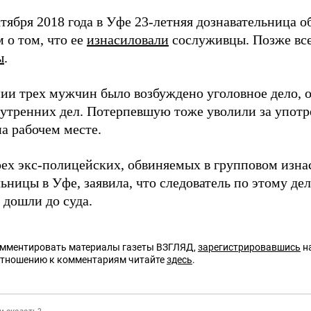
тября 2018 года в Уфе 23-летняя дознавательница о
 о том, что ее
изнасиловали
сослуживцы. Позже вс
ы
.
ии трех мужчин было возбуждено уголовное дело, 
нутренних дел. Потерпевшую тоже уволили за упот
а рабочем месте.
рех экс-полицейских, обвиняемых в групповом изн
ьницы в Уфе, заявила, что следователь по этому де
 дошли до суда.
омментировать материалы газеты ВЗГЛЯД,
зарегистрировавшись
на
отношению к комментариям читайте
здесь
.