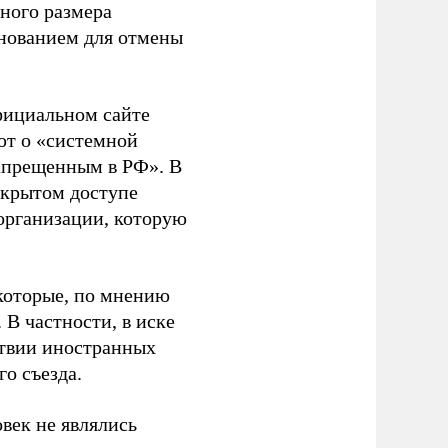
ного размера
основанием для отмены
фициальном сайте
ют о «системной
апрещенным в РФ». В
ткрытом доступе
организации, которую
которые, по мнению
В частности, в иске
тствии иностранных
о съезда.
век не являлись