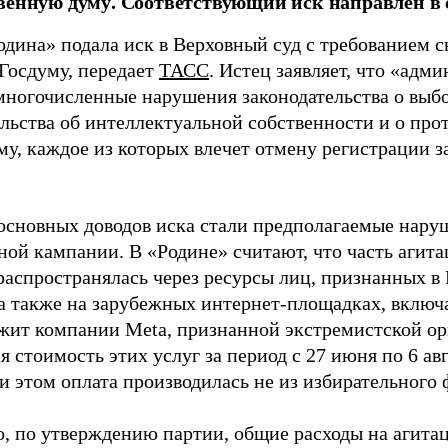
венную думу. Соответствующий иск направлен в с
одина» подала иск в Верховный суд с требованием с
 Госдуму, передает
ТАСС
. Истец заявляет, что «адм
многочисленные нарушения законодательства о выбор
ельства об интеллектуальной собственности и о про
му, каждое из которых влечет отмену регистрации 
основных доводов иска стали предполагаемые нару
ной кампании. В «Родине» считают, что часть агит
распространялась через ресурсы лиц, признанных 
 а также на зарубежных интернет-площадках, включа
жит компании Meta, признанной экстремистской ор
 стоимость этих услуг за период с 27 июня по 6 ав
и этом оплата производилась не из избирательного 
о, по утверждению партии, общие расходы на агит