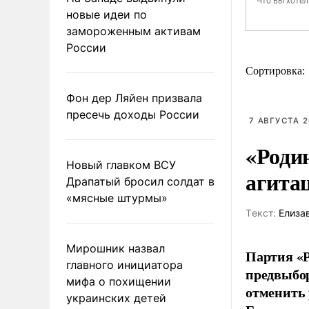
новые идеи по
замороженным активам
России
Сортировка:
Фон дер Ляйен призвала
пресечь доходы России
7 АВГУСТА 2
«Роди
Новый главком ВСУ
агита
Драпатый бросил солдат в
«мясные штурмы»
Tекст:
Елиза
Мирошник назвал
Партия «Р
главного инициатора
предвыбор
мифа о похищении
отменить 
украинских детей