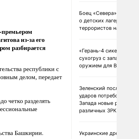
Боец «Севера» рассказ
о детских лагерях
террористов на Украин
е-премьером
итова из-за его
ором разбирается
«Герань-4 сикер» пора
сухогруз с западным
оружием для ВСУ
тельства республики с
ловным делом, передает
Зеленский после ночны
ударов потребовал у
адо четко разделять
Запада новые ракеты д
фессиональные
различных ЗРК
ьства Башкирии.
Украинские дроны