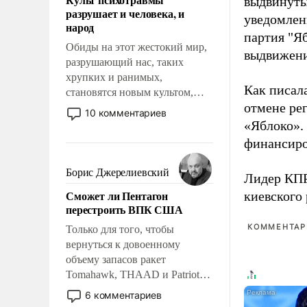
выдвинуты
возможности.
разрушает и человека, и
уведомлени
народ
партия "Я
Обиды на этот жестокий мир,
выдвижения
разрушающий нас, таких
хрупких и ранимых,
Как писал
становятся новым культом,
отмене ре
постепенно вытесняя и
10 комментариев
отменяя традиционное
«Яблоко».
требование к человеку – быть
финансиро
мужественным и твердым под
ударами судьбы, брать на себя
Борис Джерелиевский
Лидер КП
ответственность, помогать
Сможет ли Пентагон
киевского
слабым, идти вперед и
перестроить ВПК США
адаптироваться.
КОММЕНТАРИ
Только для того, чтобы
вернуться к довоенному
объему запасов ракет
Tomahawk, THAAD и Patriot
США потребуется более трех
6 комментариев
лет. Даже небольшая война с