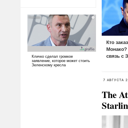
Ираном опустошила
американские арсеналы.
Сложившаяся ситуация
означает многолетний период
уязвимости США, например,
перед Китаем.
Кто зака
Монако?
связь с 
7 АВГУСТА 2
The At
Starli