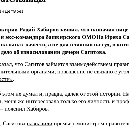
ей Дегтярев
кирии Радий Хабиров заявил, что назначил виц
и экс-командира башкирского ОМОНа Ирека Саг
нальных качеств, а не для влияния на суд, в кот
 дело об изнасиловании дочери Сагитова.
казал, что Сагитов займется взаимодействием прави
нительными органами, повышение не связано с уго
ости»
.
 этом не думал и, правда, далек от этой истории. Н
и, меня же интересовала только его личность и про
 – пояснил Хабиров.
, Сагитова
назначили
премьер-министром правител