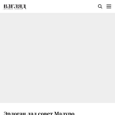
Эрдоган дал совет Мадуро