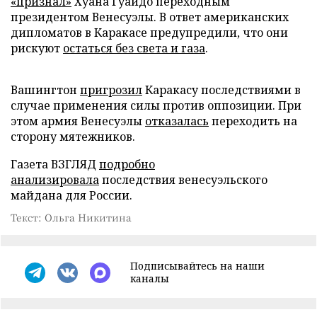
«признал»
Хуана Гуайдо переходным
президентом Венесуэлы. В ответ американских
дипломатов в Каракасе предупредили, что они
рискуют
остаться без света и газа
.
Вашингтон
пригрозил
Каракасу последствиями в
случае применения силы против оппозиции. При
этом армия Венесуэлы
отказалась
переходить на
сторону мятежников.
Газета ВЗГЛЯД
подробно
анализировала
последствия венесуэльского
майдана для России.
Текст: Ольга Никитина
Подписывайтесь на наши
каналы