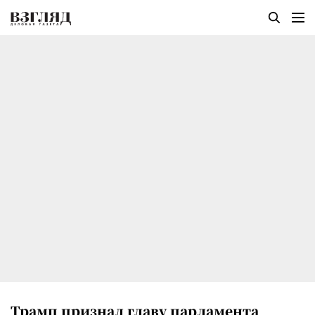
Трамп признал главу парламента