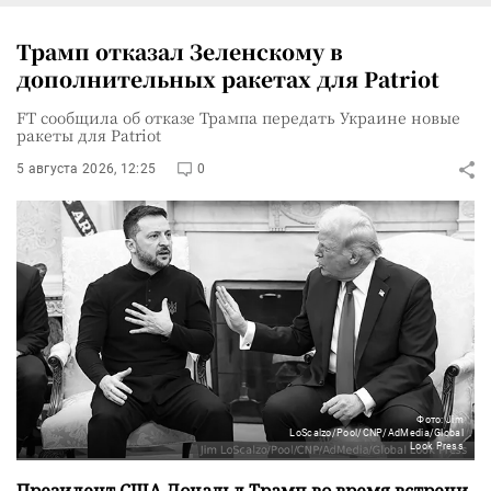
Трамп отказал Зеленскому в
дополнительных ракетах для Patriot
FT сообщила об отказе Трампа передать Украине новые
ракеты для Patriot
5 августа 2026, 12:25
0
Фото: Jim
LoScalzo/Pool/CNP/AdMedia/Global
Look Press
Президент США Дональд Трамп во время встречи