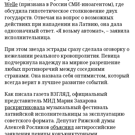
Welle
(признана в России СМИ-иноагентом), где
обсудила гипотетическое столкновение двух
государств. Отвечая на вопрос о возможных
действиях при нападении на Латвию, она дала
однозначный ответ. «Я возьму автомат», – заявила
исполнительница.
При этом звезда эстрады сразу сделала оговорку о
нежелании реального кровопролития. Певица
подчеркнула надежду на мирное разрешение
любых противоречий между соседними
странами. Она назвала себя оптимистом, который
всегда верит в лучшее развитие событий.
Как писала газета ВЗГЛЯД, официальный
представитель МИД Мария Захарова
раскритиковала
музыкальный фестиваль
латвийской исполнительницы за эксплуатацию
советского формата. Депутат Рижской думы
Алексей Росликов
объяснил
антироссийские
заявления певицы конъюнктурными