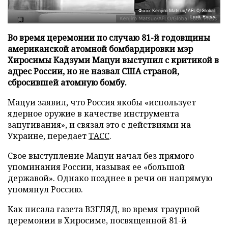
Фото: Kenjiro Matsuo/AFLO/Global
Look Press
Во время церемонии по случаю 81-й годовщины
американской атомной бомбардировки мэр
Хиросимы Кадзуми Мацуи выступил с критикой в
адрес России, но не назвал США страной,
сбросившей атомную бомбу.
Мацуи заявил, что Россия якобы «использует
ядерное оружие в качестве инструмента
запугивания», и связал это с действиями на
Украине, передает
ТАСС
.
Свое выступление Мацуи начал без прямого
упоминания России, называя ее «большой
державой». Однако позднее в речи он напрямую
упомянул Россию.
Как писала газета ВЗГЛЯД, во время траурной
церемонии в Хиросиме, посвященной 81-й