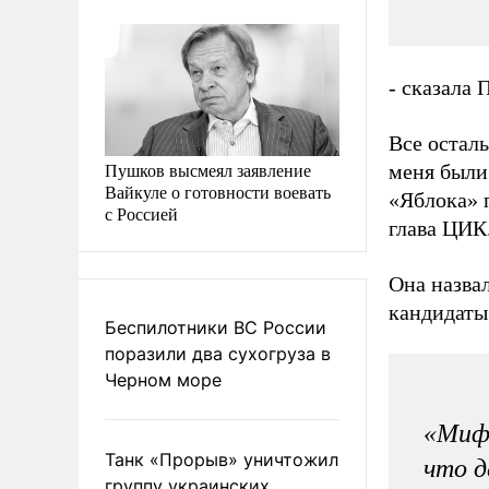
- сказала 
Все остал
Пушков высмеял заявление
меня были
Вайкуле о готовности воевать
«Яблока» 
с Россией
глава ЦИК
Она назва
кандидаты
Беспилотники ВС России
поразили два сухогруза в
Черном море
«Миф 
Танк «Прорыв» уничтожил
что д
группу украинских