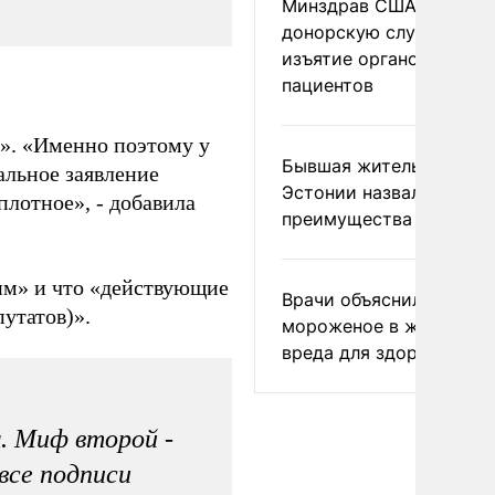
Минздрав США закрыл
донорскую службу за
изъятие органов живых
пациентов
ь». «Именно поэтому у
Бывшая жительница
альное заявление
Эстонии назвала главн
лотное», - добавила
преимущества России
им» и что «действующие
Врачи объяснили, как е
утатов)».
мороженое в жару без
вреда для здоровья
. Миф второй -
все подписи