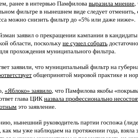
тем, ранее в интервью Памфилова
выразила мнение
,
ьном фильтре в нынешнем виде следует отменить, о
са можно снизить фильтр до «5% или даже ниже».
йзман заявил о прекращении кампании в кандидаты
кой области, поскольку
не сумел собрать
достаточно
 для прохождения муниципального фильтра.
твет заявили, что муниципальный фильтр на губерн
оответствует
общепринятой мировой практике и нор
о,
«Яблоко» заявило
, что Памфилова якобы «покры
 ответ глава ЦИК
назвала профессионально несосто
лотным
это заявление.
нию, нынешний руководитель партии госпожа (лид
, как мы уже наблюдаем на протяжении года, взяла 