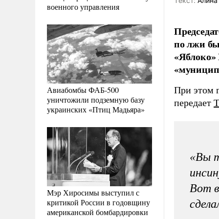
Tекст:
Алина
военного управления
Председа
по лжи бы
«Яблоко» 
«муницип
Авиабомбы ФАБ-500
При этом 
уничтожили подземную базу
передает
украинских «Птиц Мадьяра»
«Вы т
инсин
Вот в
Мэр Хиросимы выступил с
критикой России в годовщину
сдела
американской бомбардировки