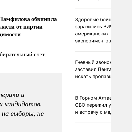
 Памфилова обвинила
Здоровые бойцы ВСУ
ласти от партии
заразились ВИЧ после
одимости
американских
экспериментов
бирательный счет,
Гневный звонок Трампа
заставил Пентагон сро
искать пропавшие раке
терики и
В Горном Алтае участн
х кандидатов.
СВО пережил удар мол
и встречу с медведем
 на выборы, не