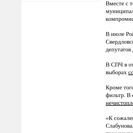
Вместе с 
муниципал
компромис
В июле Ро
Свердловс
депутатов
В СПЧ в о
выборах
с
Кроме тог
фильтр. В
нечистоп
«К сожале
Слабунова