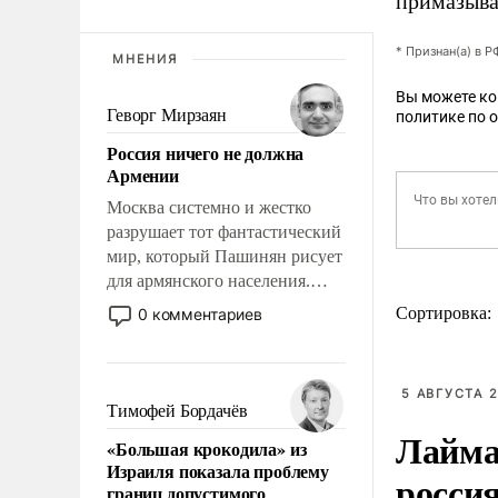
примазыва
* Признан(а) в 
МНЕНИЯ
Вы можете к
Геворг Мирзаян
политике по 
Россия ничего не должна
Армении
Москва системно и жестко
разрушает тот фантастический
мир, который Пашинян рисует
для армянского населения.
Мир, где этому населению все
Сортировка:
0 комментариев
должны просто по
определению, где его
политические прожекты будут
5 АВГУСТА 2
беспрекословно оплачиваться
Тимофей Бордачёв
за счет российских
Лайма 
«Большая крокодила» из
налогоплательщиков, и где за
Израиля показала проблему
росси
свои поступки не нужно
границ допустимого