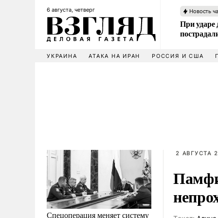
6 августа, четверг
Новость ч
При ударе
пострадал
УКРАИНА
АТАКА НА ИРАН
РОССИЯ И США
2 АВГУСТА 2
Памфи
непро
Спецоперация меняет систему