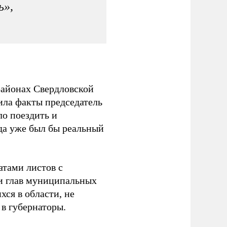
ь»,
районах Свердловской
жила факты председатель
ло поездить и
да уже был бы реальный
атами листов с
 и глав муниципальных
ся в области, не
 в губернаторы.