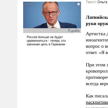
Tекст:
Ольга
голову мысль: хорошо бы
продемонстрировать, что
Украина вступила в
Латвийска
вооруженное противостояние
руки оруж
с Ираном.
Артистка 
иноагентом
вопрос о 
ответ. «Я 
При этом з
кровопрол
противоре
всегда вер
Как писал
раскритик