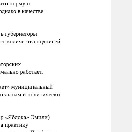
 что норму о
днако в качестве
 в губернаторы
го количества подписей
аторских
мально работает.
вает» муниципальный
ятельным и политически
ер «Яблока» Эмили)
за практику