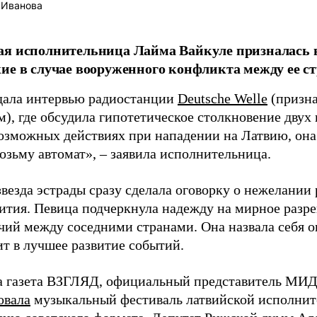
 Иванова
я исполнительница Лайма Вайкуле призналась в
ие в случае вооруженного конфликта между ее ст
дала интервью радиостанции
Deutsche Welle
(призна
), где обсудила гипотетическое столкновение двух 
возможных действиях при нападении на Латвию, она
возьму автомат», – заявила исполнительница.
везда эстрады сразу сделала оговорку о нежелании
ития. Певица подчеркнула надежду на мирное раз
чий между соседними странами. Она назвала себя 
ит в лучшее развитие событий.
а газета ВЗГЛЯД, официальный представитель МИД
овала
музыкальный фестиваль латвийской исполнит