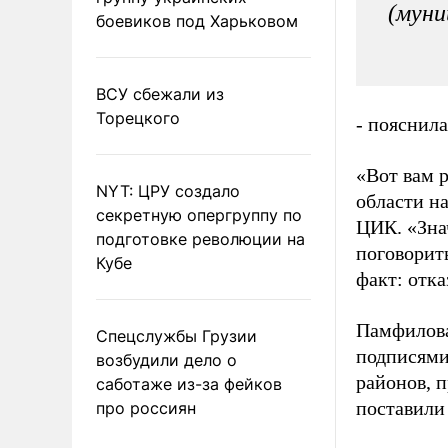
(муни
боевиков под Харьковом
ВСУ сбежали из
Торецкого
- пояснил
«Вот вам 
NYT: ЦРУ создало
области на
секретную опергруппу по
ЦИК. «Знач
подготовке революции на
поговорит
Кубе
факт: отка
Памфилова
Спецслужбы Грузии
подписями
возбудили дело о
районов, 
саботаже из-за фейков
поставили 
про россиян