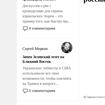
отвечать.
Дискуссия о рве с
крокодилами для охраны
израильских тюрем – это
пример того, как быстро мы
двигаемся по пути
8 комментариев
революционных изменений.
То, что несколько лет назад
было образом для
псевдонаучной фантастики,
Сергей Миркин
стало всерьез обсуждаемой
Зачем Зеленский лезет на
идеей.
Ближний Восток
Украинские лоббисты в США
использовали все свои
возможности, чтобы повлиять
на Трампа в вопросе
предоставления вооружений
0 комментариев
своим нанимателям. Вероятно,
@ Гавриил Григ
кому-то из тех, кто
консультирует Киев, пришла в