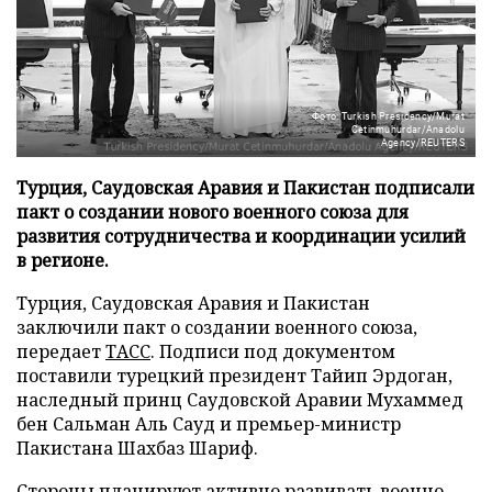
Фото: Turkish Presidency/Murat
Cetinmuhurdar/Anadolu
Agency/REUTERS
Турция, Саудовская Аравия и Пакистан подписали
пакт о создании нового военного союза для
развития сотрудничества и координации усилий
в регионе.
Турция, Саудовская Аравия и Пакистан
заключили пакт о создании военного союза,
передает
ТАСС
. Подписи под документом
поставили турецкий президент Тайип Эрдоган,
наследный принц Саудовской Аравии Мухаммед
бен Сальман Аль Сауд и премьер-министр
Пакистана Шахбаз Шариф.
Стороны планируют активно развивать военно-