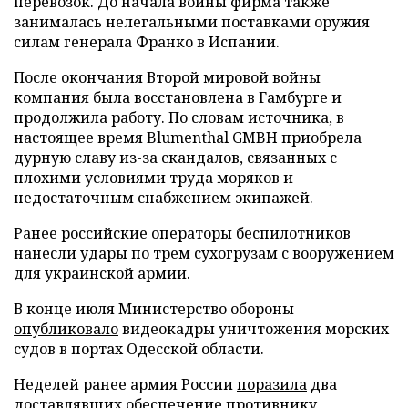
перевозок. До начала войны фирма также
занималась нелегальными поставками оружия
силам генерала Франко в Испании.
После окончания Второй мировой войны
компания была восстановлена в Гамбурге и
продолжила работу. По словам источника, в
настоящее время Blumenthal GMBH приобрела
дурную славу из-за скандалов, связанных с
плохими условиями труда моряков и
недостаточным снабжением экипажей.
Ранее российские операторы беспилотников
нанесли
удары по трем сухогрузам с вооружением
для украинской армии.
В конце июля Министерство обороны
опубликовало
видеокадры уничтожения морских
судов в портах Одесской области.
Неделей ранее армия России
поразила
два
доставлявших обеспечение противнику