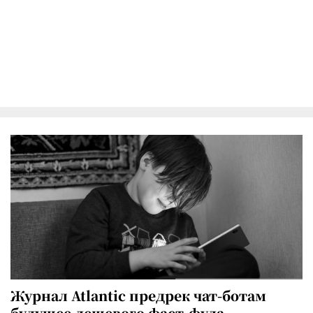
Журнал Atlantic предрек чат-ботам
будущее дешевого фаст-фуда