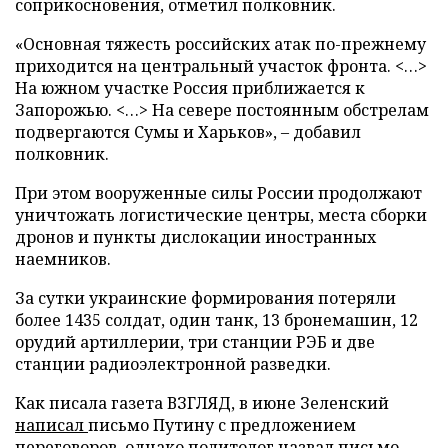
соприкосновения, отметил полковник.
«Основная тяжесть российских атак по-прежнему
приходится на центральный участок фронта. <…>
На южном участке Россия приближается к
Запорожью. <…> На севере постоянным обстрелам
подвергаются Сумы и Харьков», – добавил
полковник.
При этом вооруженные силы России продолжают
уничтожать логистические центры, места сборки
дронов и пункты дислокации иностранных
наемников.
За сутки украинские формирования потеряли
более 1435 солдат, один танк, 13 бронемашин, 12
орудий артиллерии, три станции РЭБ и две
станции радиоэлектронной разведки.
Как писала газета ВЗГЛЯД, в июне Зеленский
написал
письмо Путину с предложением
переговоров, однако политолог
назвал письмо