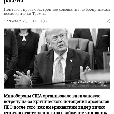
ракеты
Пентагон провел экстренное совещание по боеприпасам
после критики Трампа
6 августа 2026, 10:11
7
Фото: AdMedia/CNP/Global Look
Press
Минобороны США организовало внеплановую
встречу из-за критического истощения арсеналов
ПВО после того, как американский лидер лично
отчитал ответственного за снабжение чиновника.