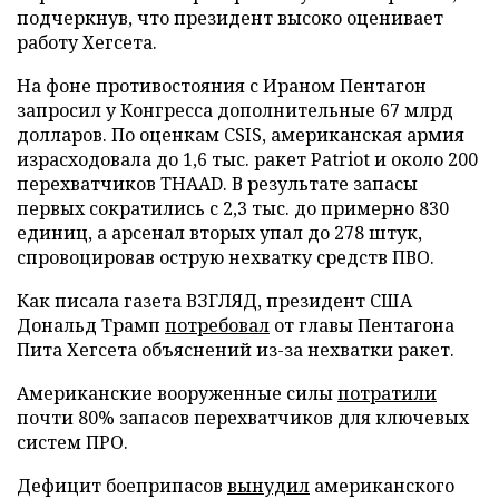
подчеркнув, что президент высоко оценивает
работу Хегсета.
На фоне противостояния с Ираном Пентагон
запросил у Конгресса дополнительные 67 млрд
долларов. По оценкам CSIS, американская армия
израсходовала до 1,6 тыс. ракет Patriot и около 200
перехватчиков THAAD. В результате запасы
первых сократились с 2,3 тыс. до примерно 830
единиц, а арсенал вторых упал до 278 штук,
спровоцировав острую нехватку средств ПВО.
Как писала газета ВЗГЛЯД, президент США
Дональд Трамп
потребовал
от главы Пентагона
Пита Хегсета объяснений из-за нехватки ракет.
Американские вооруженные силы
потратили
почти 80% запасов перехватчиков для ключевых
систем ПРО.
Дефицит боеприпасов
вынудил
американского