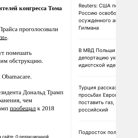
Reuters: США попросил
ителей конгресса Тома
Россию освободить
осужденного американ
Гилмана
 Прайса проголосовали
ти»
.
В МВД Польши назвали
ут помешать
депортацию украинцев
ь им обструкцию.
идиотской идеей
 Obamacare.
Турция рассказала о
резидента Дональд Трамп
просьбах Европы
анения, чем
поставить газ, но не
рамп
пообещал
к 2018
российский
Подросток получил
 сайте. О редакционной