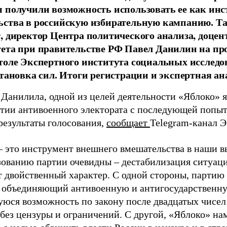
 получили возможность использовать ее как ин
ства в российскую избирательную кампанию. Та
, директор Центра политического анализа, доце
тета при правительстве РФ Павел Данилин на п
толе Экспертного института социальных исслед
становка сил. Итоги регистрации и экспертная ан
 Данилила, одной из целей деятельности «Яблоко» 
ртии антивоенного электората с последующей попыт
результаты голосования,
сообщает
Telegram-канал 
– это инструмент внешнего вмешательства в наши в
зованию партии очевидны – дестабилизация ситуаци
т двойственный характер. С одной стороны, партию
, объединяющий антивоенную и антигосударственну
юся возможность по закону после двадцатых чисел
 без цензуры и ограничений. С другой, «Яблоко» н