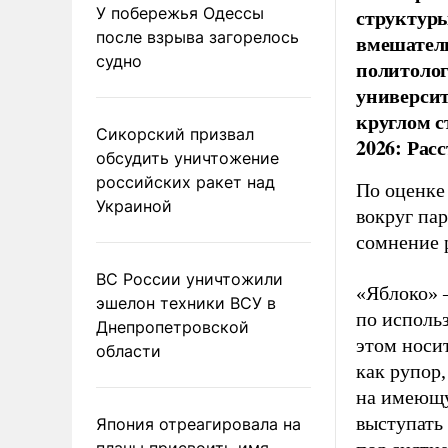
У побережья Одессы
структуры
после взрыва загорелось
вмешатель
судно
политолог
универси
круглом с
Сикорский призвал
2026: Рас
обсудить уничтожение
российских ракет над
По оценке
Украиной
вокруг па
сомнение 
ВС России уничтожили
«Яблоко» 
эшелон техники ВСУ в
по исполь
Днепропетровской
этом носи
области
как рупор
на имеющу
выступать
Япония отреагировала на
планы присвоить имя