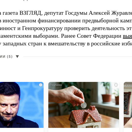
а газета ВЗГЛЯД, депутат Госдумы Алексей Журавл
в иностранном финансировании предвыборной кам
нюст и Генпрокуратуру проверить деятельность э
ламентскими выборами. Ранее Совет Федерации
выя
у западных стран к вмешательству в российские изб
И (5)
▼
i
i