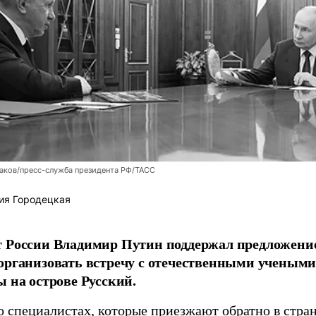
аков/пресс-служба президента РФ/ТАСС
ия Городецкая
т России Владимир Путин поддержал предложени
организовать встречу с отечественными учены
ы на острове Русский.
о специалистах, которые приезжают обратно в стран