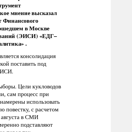
струмент
кое мнение высказал
нт Финансового
рошедшем в Москве
ований (ЭИСИ) «ЕДГ–
алитика» .
является консолидация
кой поставить под
ЭИСИ.
ыборы. Цели кукловодов
и, сам процесс при
 намерены использовать
ю повестку, с расчетом
 августа в СМИ
амеренно подставляют