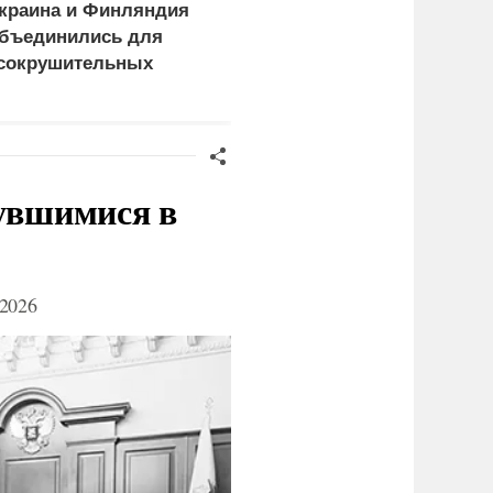
краина и Финляндия
«Генерал-провал»: кака
бъединились для
правда выяснилась про
сокрушительных
Драпатого
анкций" против России
нувшимися в
2026