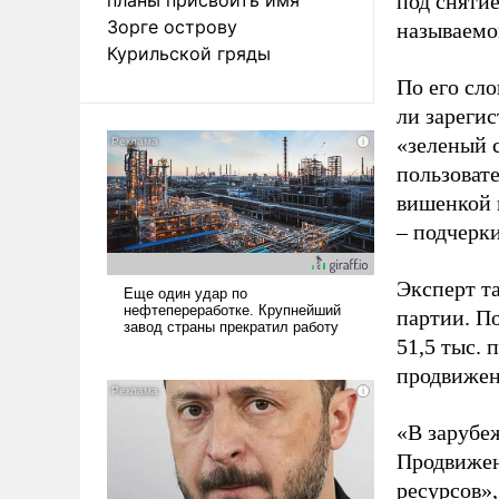
под снятие
Зорге острову
называемо
Курильской гряды
По его сло
ли зареги
«зеленый 
пользовате
вишенкой 
– подчерк
Эксперт т
партии. П
51,5 тыс.
продвижени
«В зарубе
Продвижен
ресурсов»,