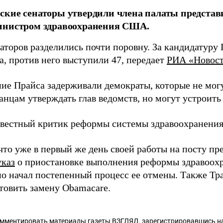
кие сенаторы утвердили члена палаты представ
инистром здравоохранения США.
наторов разделились почти поровну. За кандидатуру
а, против него выступили 47, передает
РИА «Новос
ие Прайса задерживали демократы, которые не мог
анцам утверждать глав ведомств, но могут устроит
звестный критик реформы системы здравоохранения
что уже в первый же день своей работы на посту п
указ
о приостановке выполнения реформы здравоохр
о начал постепенный процесс ее отмены. Также Т
отовить замену Obamacare.
омментировать материалы газеты ВЗГЛЯД,
зарегистрировавшись
на