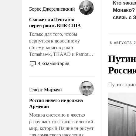
мужественным и твердым под
Кто зака
ударами судьбы, брать на себя
Борис Джерелиевский
Монако?
ответственность, помогать
связь с 
Сможет ли Пентагон
слабым, идти вперед и
перестроить ВПК США
адаптироваться.
Только для того, чтобы
вернуться к довоенному
6 АВГУСТА 2
объему запасов ракет
Путин
Tomahawk, THAAD и Patriot
США потребуется более трех
4 комментария
Росси
лет. Даже небольшая война с
Ираном опустошила
американские арсеналы.
Путин прин
Сложившаяся ситуация
Геворг Мирзаян
означает многолетний период
Россия ничего не должна
уязвимости США, например,
Армении
перед Китаем.
Москва системно и жестко
разрушает тот фантастический
мир, который Пашинян рисует
для армянского населения.