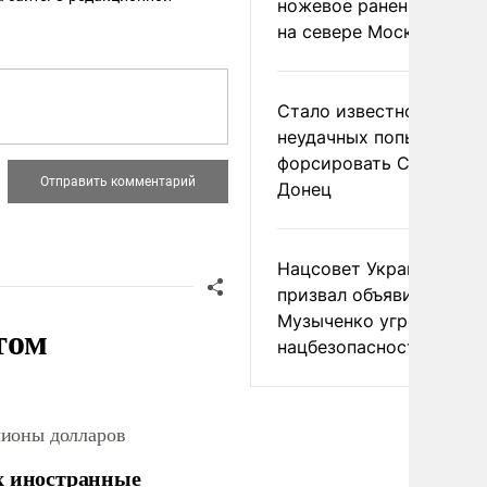
ножевое ранение в дра
на севере Москвы
Стало известно о
неудачных попытках ВС
форсировать Северски
Донец
Нацсовет Украины по Т
призвал объявить
Музыченко угрозой
том
нацбезопасности
лионы долларов
х иностранные