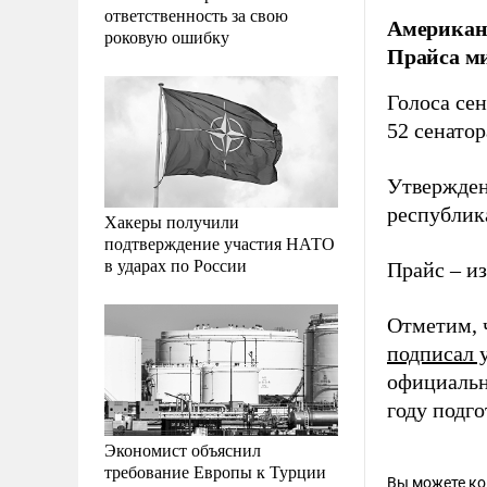
ответственность за свою
Американс
роковую ошибку
Прайса м
Голоса се
52 сенатор
Утвержден
республик
Хакеры получили
подтверждение участия НАТО
в ударах по России
Прайс – и
Отметим, 
подписал 
официальн
году подг
Экономист объяснил
требование Европы к Турции
Вы можете к