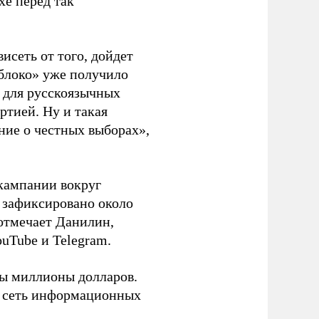
хе перед так
висеть от того, дойдет
блоко» уже получило
а для русскоязычных
ртией. Ну и такая
ние о честных выборах»,
кампании вокруг
о зафиксировано около
 отмечает Данилин,
ouTube и Telegram.
ны миллионы долларов.
ю сеть информационных