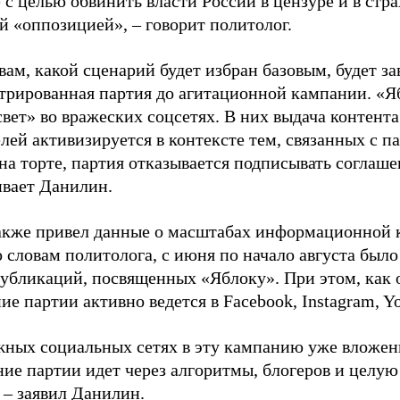
 с целью обвинить власти России в цензуре и в стра
й «оппозицией», – говорит политолог.
вам, какой сценарий будет избран базовым, будет за
стрированная партия до агитационной кампании. «Я
свет» во вражеских соцсетях. В них выдача контент
лей активизируется в контексте тем, связанных с па
на торте, партия отказывается подписывать соглаше
ивает Данилин.
акже привел данные о масштабах информационной 
о словам политолога, с июня по начало августа был
 публикаций, посвященных «Яблоку». При этом, как
е партии активно ведется в Facebook, Instagram, Y
жных социальных сетях в эту кампанию уже вложе
ие партии идет через алгоритмы, блогеров и целу
 – заявил Данилин.