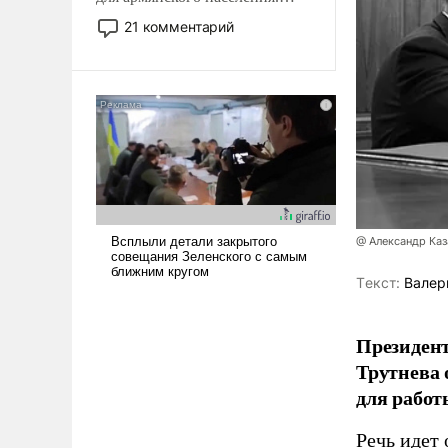
Мир, где политические
21 комментарий
прожекты будут безусловно
оплачиваться за счет
российских
налогоплательщиков и где
Еревану за свои поступки не
нужно отвечать.
@ Александр Каз
Tекст:
Валер
Президен
Трутнева 
для работ
Речь идет 