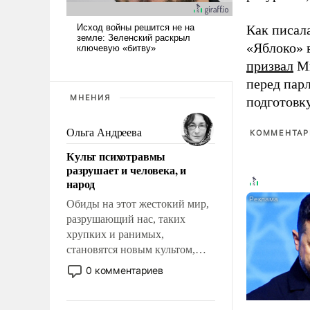
Как писал
«Яблоко» 
призвал
Ми
перед пар
МНЕНИЯ
подготовк
Ольга Андреева
КОММЕНТАРИ
Культ психотравмы
разрушает и человека, и
народ
Обиды на этот жестокий мир,
разрушающий нас, таких
хрупких и ранимых,
становятся новым культом,
постепенно вытесняя и
0 комментариев
отменяя традиционное
требование к человеку – быть