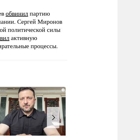
ев
обвинил
партию
пании. Сергей Миронов
той политической силы
вил
активную
ирательные процессы.
i