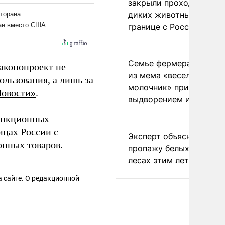
закрыли проходы для
диких животных на
границе с Россией
Семье фермера Уолкер
законопроект не
из мема «веселый
ользования, а лишь за
молочник» пригрозили
овости»
.
выдворением из Росси
санкционных
ницах России с
Эксперт объяснил
онных товаров.
пропажу белых грибов 
лесах этим летом
 сайте. О редакционной