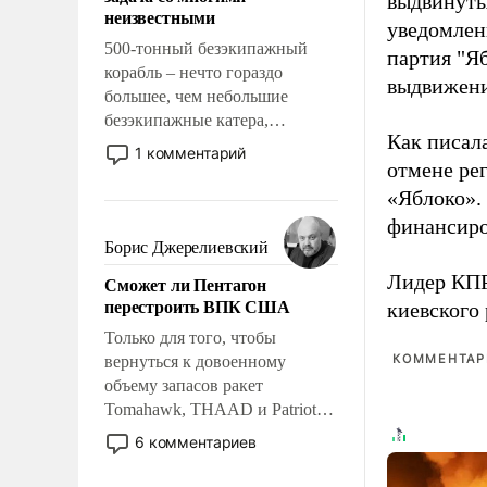
выдвинуты
адаптироваться.
неизвестными
уведомлени
500-тонный безэкипажный
партия "Я
корабль – нечто гораздо
выдвижения
большее, чем небольшие
безэкипажные катера,
Как писал
применение которых уже
1 комментарий
отмене ре
стало обыденностью. Задача по
созданию такого корабля очень
«Яблоко».
сложна и амбициозна. Однако
финансиро
и ее реализация радикально
Борис Джерелиевский
поднимет наши боевые
Лидер КП
Сможет ли Пентагон
возможности.
перестроить ВПК США
киевского
Только для того, чтобы
КОММЕНТАРИ
вернуться к довоенному
объему запасов ракет
Tomahawk, THAAD и Patriot
США потребуется более трех
6 комментариев
лет. Даже небольшая война с
Ираном опустошила