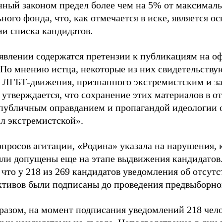
нный законом предел более чем на 5% от максималь
ного фонда, что, как отмечается в иске, является 
ии списка кандидатов.
аявлении содержатся претензии к публикациям на о
 По мнению истца, некоторые из них свидетельству
 ЛГБТ-движения, признанного экстремистским и з
 утверждается, что сохранение этих материалов в о
«публичным оправданием и пропагандой идеологии 
ал экстремистской».
просов агитации, «Родина» указала на нарушения, 
ыли допущены еще на этапе выдвижения кандидатов. 
 что у 218 из 269 кандидатов уведомления об отсу
активов были подписаны до проведения предвыборног
разом, на момент подписания уведомлений 218 чело