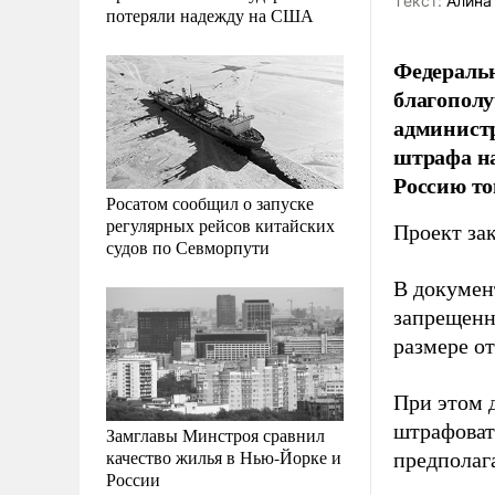
Tекст:
Алина
потеряли надежду на США
Федеральн
благополу
админист
штрафа на
Россию то
Росатом сообщил о запуске
регулярных рейсов китайских
Проект за
судов по Севморпути
В документ
запрещенн
размере от
При этом 
штрафоват
Замглавы Минстроя сравнил
качество жилья в Нью-Йорке и
предполага
России