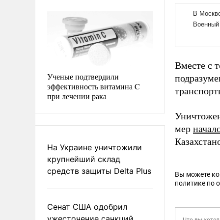
Вместе с т
Ученые подтвердили
подразумев
эффективность витамина C
транспорт
при лечении рака
Уничтожен
мер
начал
Казахстан
На Украине уничтожили
крупнейший склад
средств защиты Delta Plus
Вы можете к
политике по 
Сенат США одобрил
ужесточение санкций