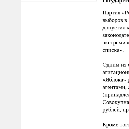
Государст
Партия «Р
выборов в
допустил 
законодат
экстремиз
списка».
Одним из 
агитацион
«Яблока» 
агентами,
(принадле
Совокупная
рублей, пр
Кроме тог