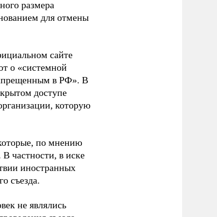
ного размера
основанием для отмены
фициальном сайте
ют о «системной
апрещенным в РФ». В
ткрытом доступе
организации, которую
которые, по мнению
В частности, в иске
тствии иностранных
о съезда.
век не являлись