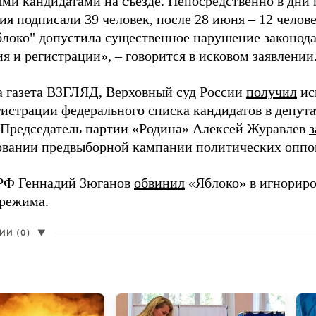
ми кандидатами на съезде. Непосредственно в дни 
я подписали 39 человек, после 28 июня – 12 челов
блоко" допустила существенное нарушение законода
 и регистрации», – говорится в исковом заявлении
а газета ВЗГЛЯД, Верховный суд России
получил
ис
гистрации федерального списка кандидатов в депут
 Председатель партии «Родина» Алексей Журавлев
з
вании предвыборной кампании политических оппо
РФ Геннадий Зюганов
обвинил
«Яблоко» в игнорир
 режима.
И (0)
▼