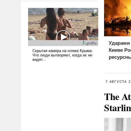
американские арсеналы.
Сложившаяся ситуация
означает многолетний период
уязвимости США, например,
перед Китаем.
Ударами 
Киеве Р
ресурсн
7 АВГУСТА 2
The At
Starli