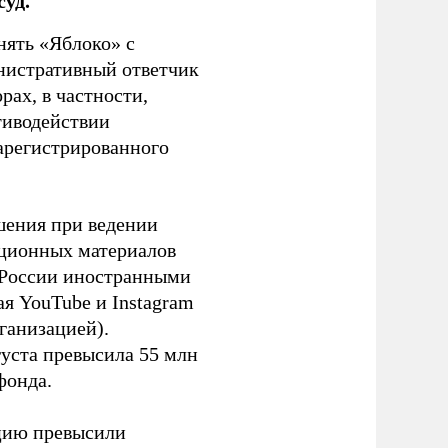
уд.
нять «Яблоко» с
инистративный ответчик
ах, в частности,
тиводействии
зарегистрированного
шения при ведении
ационных материалов
в России иностранными
я YouTube и Instagram
ганизацией).
густа превысила 55 млн
фонда.
ацию превысили