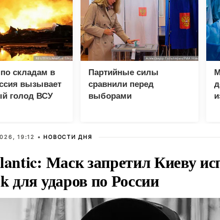
по складам в
Партийные силы
М
оссия вызывает
сравнили перед
д
ый голод ВСУ
выборами
и
п
026, 19:12 •
НОВОСТИ ДНЯ
lantic: Маск запретил Киеву ис
nk для ударов по России