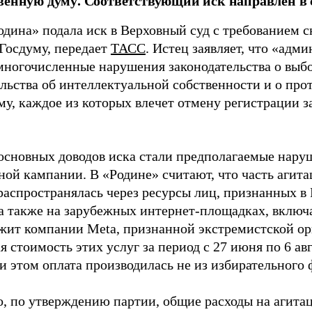
венную думу. Соответствующий иск направлен в с
одина» подала иск в Верховный суд с требованием с
 Госдуму, передает
ТАСС
. Истец заявляет, что «адм
многочисленные нарушения законодательства о выбор
ельства об интеллектуальной собственности и о про
му, каждое из которых влечет отмену регистрации 
основных доводов иска стали предполагаемые нару
ной кампании. В «Родине» считают, что часть агит
распространялась через ресурсы лиц, признанных 
 а также на зарубежных интернет-площадках, включа
жит компании Meta, признанной экстремистской ор
 стоимость этих услуг за период с 27 июня по 6 ав
и этом оплата производилась не из избирательного 
о, по утверждению партии, общие расходы на агит