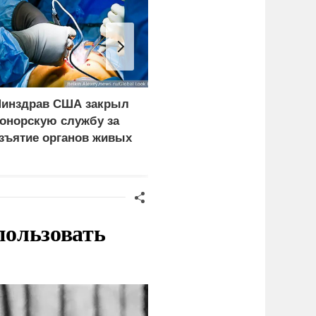
инздрав США закрыл
Экипаж пропавшего в
онорскую службу за
Приангарье патрульног
зъятие органов живых
самолета Cessna 182
ациентов
нашли живым
пользовать