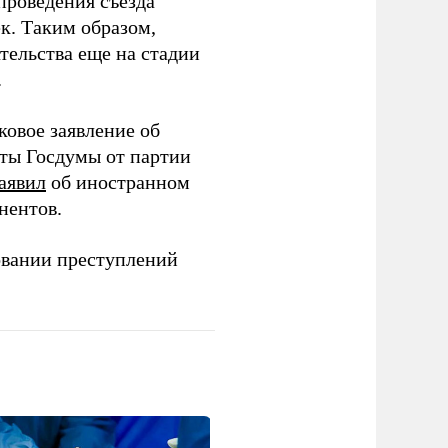
проведения съезда
ек. Таким образом,
тельства еще на стадии
.
ковое заявление об
аты Госдумы от партии
аявил
об иностранном
нентов.
овании преступлений