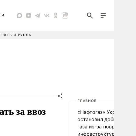
ТИ
НЕФТЬ И РУБЛЬ
ГЛАВНОЕ
ть за ввоз
«Нафтогаз» Украины
остановил добычу нефт
газа из-за повреждения
инфраструктуры