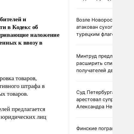
бителей и
Возле Новороссийска
ти в Кодекс об
атакован сухогруз под
тривающие наложение
турецким флагом
енных к ввозу в
Минтруд предложил
расширить список
получателей двух пенс
ровка товаров,
тивного штрафа в
Суд Петербурга заочно
ых товаров.
арестовал супругу
Александра Невзорова
лей предлагается
я юридических лиц
Финские пограничники