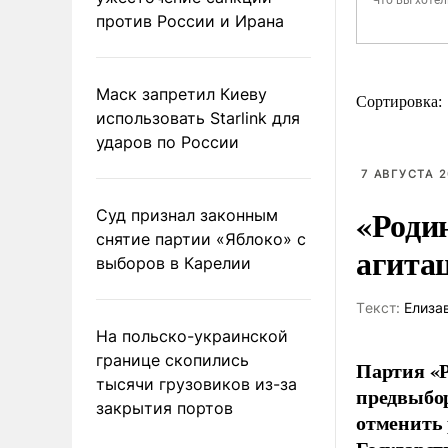
против России и Ирана
Маск запретил Киеву
Сортировка:
использовать Starlink для
ударов по России
7 АВГУСТА 2
«Роди
Суд признал законным
снятие партии «Яблоко» с
агита
выборов в Карелии
Tекст:
Елиза
На польско-украинской
границе скопились
Партия «Р
тысячи грузовиков из-за
предвыбор
закрытия портов
отменить 