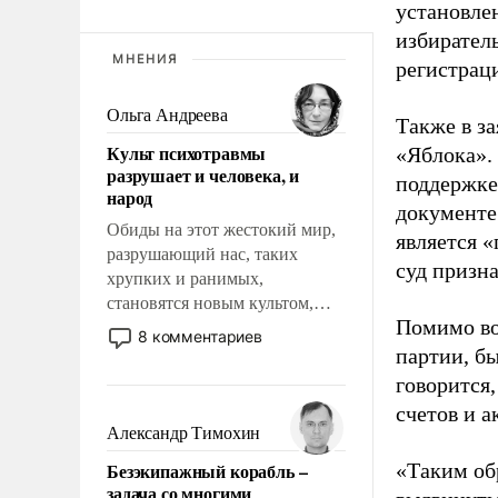
установле
избиратель
МНЕНИЯ
регистрац
Ольга Андреева
Также в з
Культ психотравмы
«Яблока».
разрушает и человека, и
поддержке
народ
документе
Обиды на этот жестокий мир,
является 
разрушающий нас, таких
суд призн
хрупких и ранимых,
становятся новым культом,
Помимо во
постепенно вытесняя и
8 комментариев
отменяя традиционное
партии, б
требование к человеку – быть
говорится,
мужественным и твердым под
счетов и 
ударами судьбы, брать на себя
Александр Тимохин
ответственность, помогать
Безэкипажный корабль –
«Таким об
слабым, идти вперед и
задача со многими