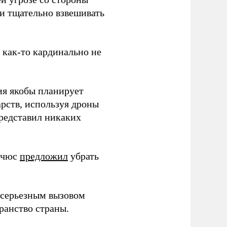
 и тщательно взвешивать
з как-то кардинально не
ия якобы планирует
рств, используя дроны
представил никаких
ичюс
предложил
убрать
серьезным вызовом
ранство страны.