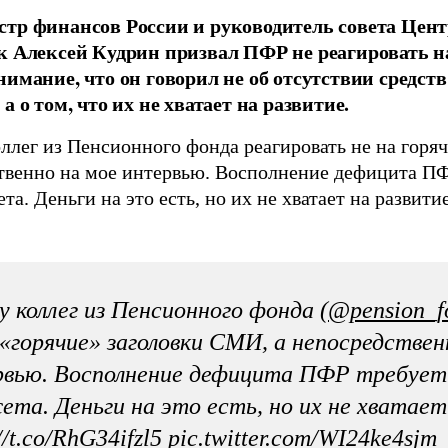
тр финансов России и руководитель совета Цент
к Алексей Кудрин призвал ПФР не реагировать 
нимание, что он говорил не об отсутствии средст
а о том, что их не хватает на развитие.
ллег из Пенсионного фонда реагировать не на горя
твенно на мое интервью. Восполнение дефицита ПФ
та. Деньги на это есть, но их не хватает на развити
 коллег из Пенсионного фонда (
@pension_f
 «горячие» заголовки СМИ, а непосредствен
вью. Восполнение дефицита ПФР требует
та. Деньги на это есть, но их не хватает
//t.co/RhG34ifzl5
pic.twitter.com/WI24ke4sjm