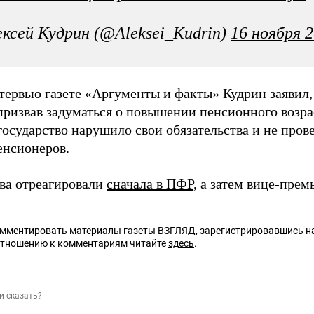
ксей Кудрин (@Aleksei_Kudrin)
16 ноября 2
нтервью газете «Аргументы и факты» Кудрин заявил
 призвав задуматься о повышении пенсионного возрас
 государство нарушило свои обязательства и не про
енсионеров.
ова отреагировали
сначала в ПФР
, а затем вице-прем
омментировать материалы газеты ВЗГЛЯД,
зарегистрировавшись
на
отношению к комментариям читайте
здесь
.