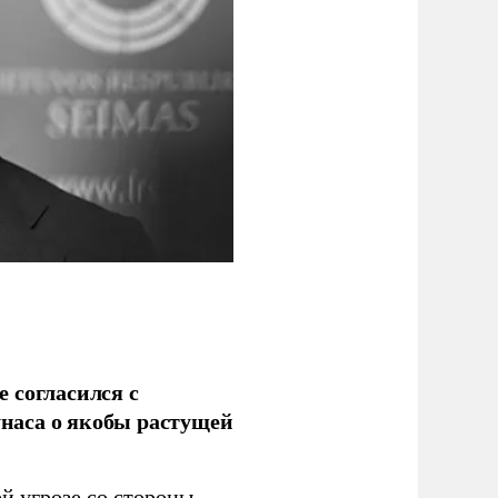
 согласился с
наса о якобы растущей
й угрозе со стороны