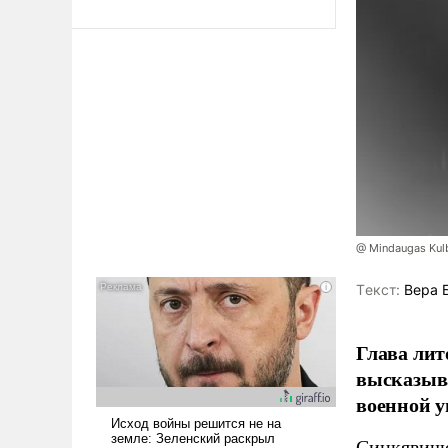
@ Mindaugas Kul
Tекст:
Вера 
Глава лит
высказыв
военной у
Синкявичю