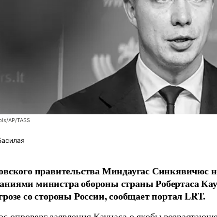
bis/AP/TASS
Басилая
овского правительства Миндаугас Синкявичюс не
аниями министра обороны страны Робертаса Кау
грозе со стороны России, сообщает портал LRT.
с опроверг заявления Каунаса о якобы возрастающе