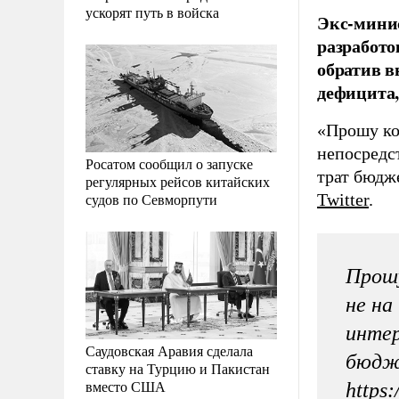
ускорят путь в войска
Экс-минис
разработо
обратив в
дефицита, 
«Прошу ко
непосредс
Росатом сообщил о запуске
трат бюдже
регулярных рейсов китайских
судов по Севморпути
Twitter
.
Прошу
не на
интер
Саудовская Аравия сделала
бюдже
ставку на Турцию и Пакистан
вместо США
https: