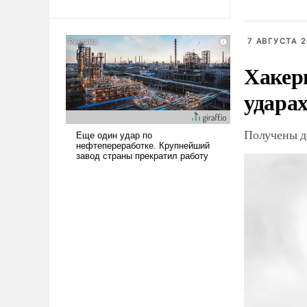
Ираном опустошила
американские арсеналы.
7 АВГУСТА 2
Сложившаяся ситуация
означает многолетний период
Хакер
уязвимости США, например,
перед Китаем.
ударах
Получены д