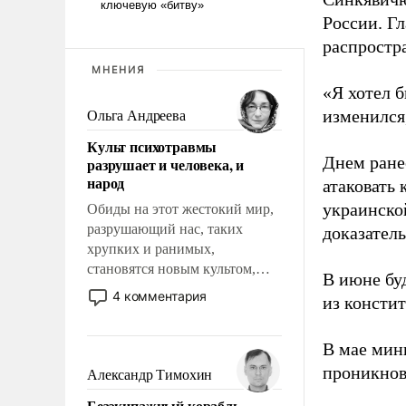
России. Гл
распростр
МНЕНИЯ
«Я хотел б
изменился
Ольга Андреева
Культ психотравмы
Днем ране
разрушает и человека, и
народ
атаковать
украинско
Обиды на этот жестокий мир,
разрушающий нас, таких
доказатель
хрупких и ранимых,
становятся новым культом,
В июне бу
постепенно вытесняя и
4 комментария
из консти
отменяя традиционное
требование к человеку – быть
В мае мин
мужественным и твердым под
ударами судьбы, брать на себя
проникнов
Александр Тимохин
ответственность, помогать
Безэкипажный корабль –