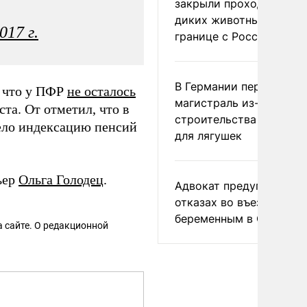
закрыли проходы для
диких животных на
017 г.
границе с Россией
В Германии перекрыли
, что у ПФР
не осталось
магистраль из-за
та. От отметил, что в
строительства тоннеле
вело индексацию пенсий
для лягушек
ьер
Ольга Голодец
.
Адвокат предупредил о
отказах во въезде
беременным в США
 сайте. О редакционной