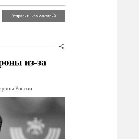
роны из-за
тороны России