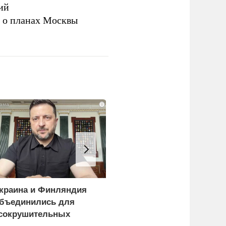
ий
а о планах Москвы
i
краина и Финляндия
Пощечина всей системе
бъединились для
правосудия: что
сокрушительных
натворил сын