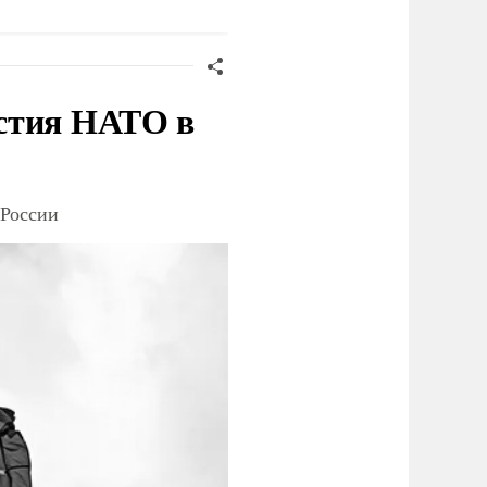
анкций" против России
украинского олигарха
стия НАТО в
 России