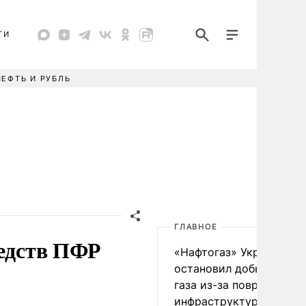
ТИ
НЕФТЬ И РУБЛЬ
ГЛАВНОЕ
редств ПФР
«Нафтогаз» Украины
остановил добычу нефт
газа из-за повреждения
инфраструктуры