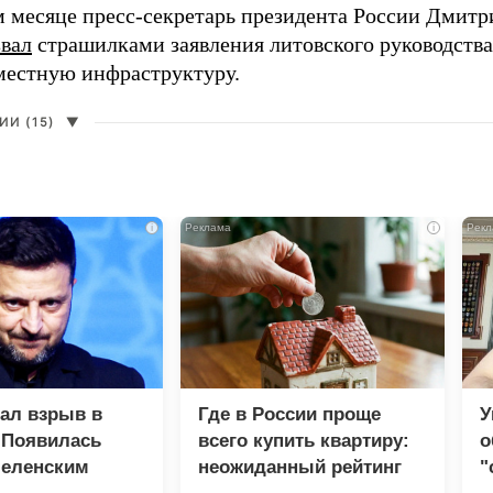
 месяце пресс-секретарь президента России Дмитр
звал
страшилками заявления литовского руководств
 местную инфраструктуру.
И (15)
▼
i
i
зал взрыв в
Где в России проще
У
 Появилась
всего купить квартиру:
о
Зеленским
неожиданный рейтинг
"