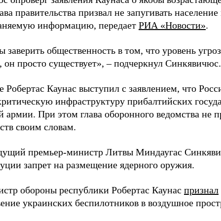
ава правительства призвал не запугивать население
аняемую информацию, передает
РИА «Новости»
.
ы заверить общественность в том, что уровень угро
, он просто существует», – подчеркнул Синкявичюс.
е Робертас Каунас выступил с заявлением, что Росс
 критическую инфраструктуру прибалтийских госуда
й армии. При этом глава оборонного ведомства не 
ств своим словам.
дущий премьер-министр Литвы Миндаугас Синкяв
туции запрет на размещение ядерного оружия.
истр обороны республики Робертас Каунас
признал
ение украинских беспилотников в воздушное прост