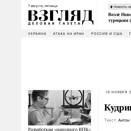
7 августа, пятница
Новость ч
Возле Ново
турецким 
УКРАИНА
АТАКА НА ИРАН
РОССИЯ И США
16 НОЯБРЯ 2
Кудри
Tекст:
Антон 
Разработкам «народного ВПК»