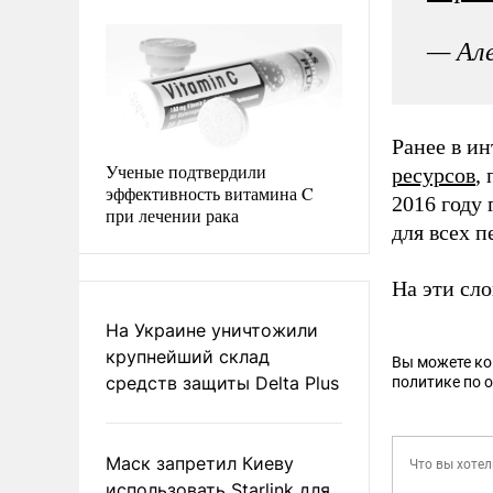
— Але
Ранее в и
Ученые подтвердили
ресурсов
,
эффективность витамина C
2016 году
при лечении рака
для всех п
На эти сл
На Украине уничтожили
крупнейший склад
Вы можете к
средств защиты Delta Plus
политике по 
Маск запретил Киеву
использовать Starlink для