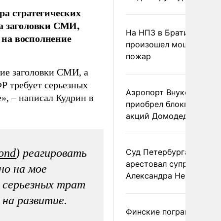
ра стратегических
на заголовки СМИ,
На НПЗ в Братиславе
в на восполнение
произошел мощный
пожар
чие заголовки СМИ, а
Р требует серьезных
Аэропорт Внуково
е», – написал Кудрин в
приобрел блокпакет
акций Домодедово
ond
) реагировать
Суд Петербурга заочно
арестовал супругу
но на мое
Александра Невзорова
 серьезных трат
 на развитие.
Финские пограничники