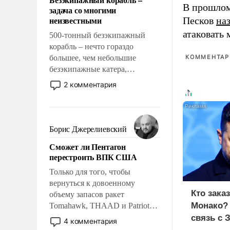
слабым, идти вперед и
В прошлом
задача со многими
адаптироваться.
неизвестными
Песков
на
атаковать
500-тонный безэкипажный
корабль – нечто гораздо
большее, чем небольшие
КОММЕНТАРИ
безэкипажные катера,
применение которых уже
2 комментария
стало обыденностью. Задача по
созданию такого корабля очень
сложна и амбициозна. Однако
и ее реализация радикально
Борис Джерелиевский
поднимет наши боевые
Сможет ли Пентагон
возможности.
перестроить ВПК США
Только для того, чтобы
вернуться к довоенному
Кто зака
объему запасов ракет
Монако?
Tomahawk, THAAD и Patriot
США потребуется более трех
связь с 
4 комментария
лет. Даже небольшая война с