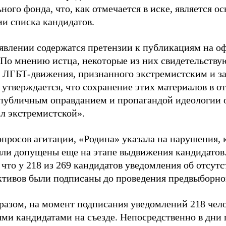
ного фонда, что, как отмечается в иске, является 
ии списка кандидатов.
аявлении содержатся претензии к публикациям на о
 По мнению истца, некоторые из них свидетельству
 ЛГБТ-движения, признанного экстремистским и з
 утверждается, что сохранение этих материалов в о
«публичным оправданием и пропагандой идеологии 
ал экстремистской».
просов агитации, «Родина» указала на нарушения, 
ыли допущены еще на этапе выдвижения кандидатов. 
 что у 218 из 269 кандидатов уведомления об отсу
активов были подписаны до проведения предвыборног
разом, на момент подписания уведомлений 218 чело
ми кандидатами на съезде. Непосредственно в дни 