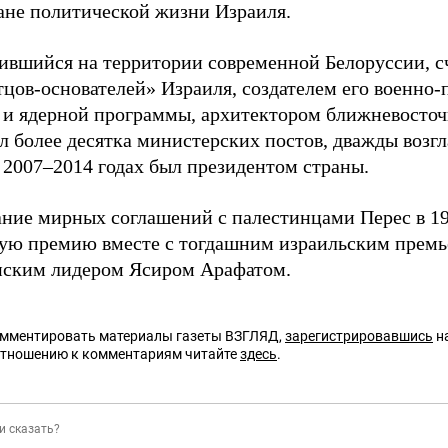
ане политической жизни Израиля.
дившийся на территории современной Белоруссии, с
тцов-основателей» Израиля, создателем его военн
 и ядерной программы, архитектором ближневосточ
л более десятка министерских постов, дважды возгл
в 2007–2014 годах был президентом страны.
ание мирных соглашений с палестинцами Перес в 19
ую премию вместе с тогдашним израильским прем
нским лидером Ясиром Арафатом.
омментировать материалы газеты ВЗГЛЯД,
зарегистрировавшись
на
отношению к комментариям читайте
здесь
.