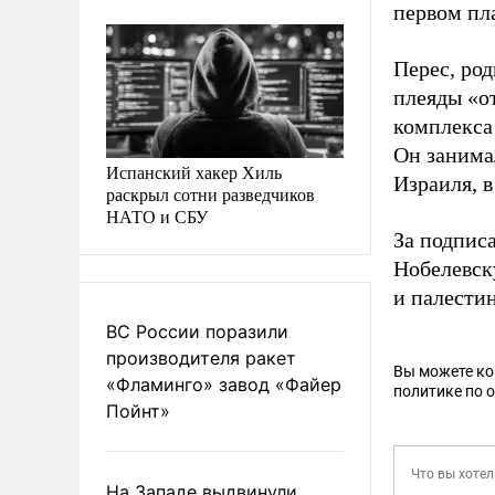
первом пл
Перес, ро
плеяды «о
комплекса
Он занима
Испанский хакер Хиль
Израиля, 
раскрыл сотни разведчиков
НАТО и СБУ
За подпис
Нобелевск
и палести
ВС России поразили
производителя ракет
Вы можете к
«Фламинго» завод «Файер
политике по 
Пойнт»
На Западе выдвинули