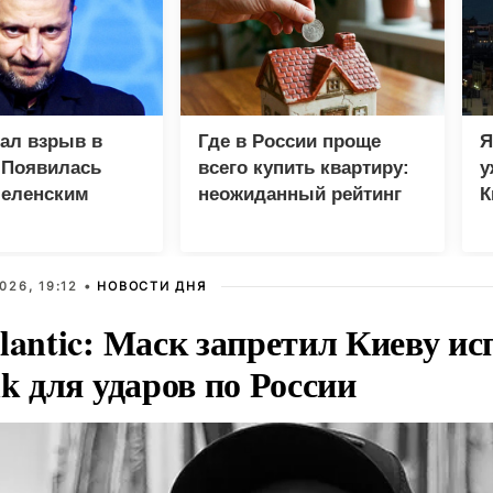
зал взрыв в
Где в России проще
Я
 Появилась
всего купить квартиру:
у
Зеленским
неожиданный рейтинг
К
в
026, 19:12 •
НОВОСТИ ДНЯ
lantic: Маск запретил Киеву ис
nk для ударов по России