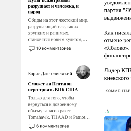
возможности.
уведомлени
разрушает и человека, и
партия "Я
народ
выдвижения
Обиды на этот жестокий мир,
разрушающий нас, таких
Как писал
хрупких и ранимых,
становятся новым культом,
отмене ре
постепенно вытесняя и
«Яблоко».
10 комментариев
отменяя традиционное
финансиро
требование к человеку – быть
мужественным и твердым под
Лидер КП
ударами судьбы, брать на себя
Борис Джерелиевский
киевского
ответственность, помогать
Сможет ли Пентагон
слабым, идти вперед и
перестроить ВПК США
адаптироваться.
КОММЕНТАРИ
Только для того, чтобы
вернуться к довоенному
объему запасов ракет
Tomahawk, THAAD и Patriot
США потребуется более трех
6 комментариев
лет. Даже небольшая война с