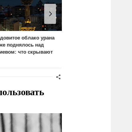
довитое облако урана
В России назвали
же поднялось над
законную цель наших
иевом: что скрывают
ВС на территории
ласти
Германии
пользовать