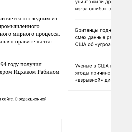
уничтожили друг друга
из-за ошибок оператор
читается последним из
о-промышленного
Британцы подняли на
ного мирного процесса.
смех данные разведки
авлял правительство
США об «угрозе России
94 году получил
Ученые в США назвали 
ьером Ицхаком Рабином
ягоды причиной
«взрывной» диареи
 сайте. О редакционной