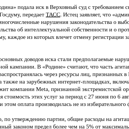
одина» подала иск в Верховный суд с требованием с
 Госдуму, передает
ТАСС
. Истец заявляет, что «адм
многочисленные нарушения законодательства о выбор
ельства об интеллектуальной собственности и о про
му, каждое из которых влечет отмену регистрации 
основных доводов иска стали предполагаемые нару
ной кампании. В «Родине» считают, что часть агит
распространялась через ресурсы лиц, признанных 
 а также на зарубежных интернет-площадках, включа
жит компании Meta, признанной экстремистской ор
 стоимость этих услуг за период с 27 июня по 6 ав
и этом оплата производилась не из избирательного 
о, по утверждению партии, общие расходы на агит
нный законом предел более чем на 5% от максималь