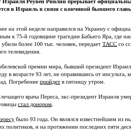
т Израиля Реувен Ривлин прерывает официальны
тся в Израиль в связи с кончиной бывшего гла
нее на этой неделе направился на Украину с офици
ным к 75-й годовщине трагедии Бабьего Яра, где на
 убили более 100 тыс. человек, передает
ТАСС
со сс
ого телевидения.
обелевской премии мира, бывший президент Изра
еду в возрасте 93 лет, не оправившись от инсульта,
зад. Погребение
пройдет
в пятницу утром.
лечащего врача Переса, экс-президент Израиля умер
говицы
стал донором
.
ересу
было 93 года. Он являлся известнейшим из 
их политиков, и на протяжении последних пяти дес