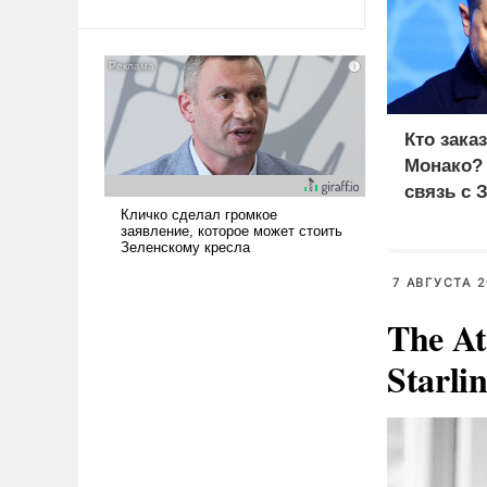
Ираном опустошила
американские арсеналы.
Сложившаяся ситуация
означает многолетний период
уязвимости США, например,
Кто зака
перед Китаем.
Монако?
связь с 
7 АВГУСТА 2
The At
Starli