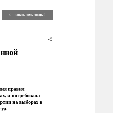
онной
ния правил
ах, и потребовала
ртии на выборах в
уд.