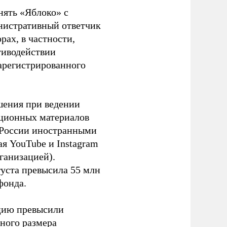
нять «Яблоко» с
инистративный ответчик
ах, в частности,
тиводействии
зарегистрированного
шения при ведении
ационных материалов
в России иностранными
я YouTube и Instagram
ганизацией).
густа превысила 55 млн
фонда.
ацию превысили
ного размера