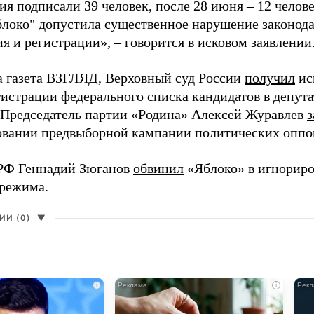
я подписали 39 человек, после 28 июня – 12 челов
блоко" допустила существенное нарушение законода
 и регистрации», – говорится в исковом заявлении
а газета ВЗГЛЯД, Верховный суд России
получил
ис
гистрации федерального списка кандидатов в депут
 Председатель партии «Родина» Алексей Журавлев
з
вании предвыборной кампании политических оппо
РФ Геннадий Зюганов
обвинил
«Яблоко» в игнорир
 режима.
И (0)
▼
i
i