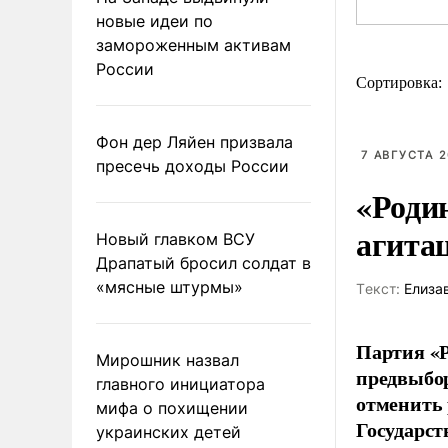
новые идеи по
замороженным активам
России
Сортировка:
Фон дер Ляйен призвала
7 АВГУСТА 2
пресечь доходы России
«Роди
агита
Новый главком ВСУ
Драпатый бросил солдат в
«мясные штурмы»
Tекст:
Елиза
Партия «Р
Мирошник назвал
предвыбор
главного инициатора
отменить 
мифа о похищении
Государст
украинских детей