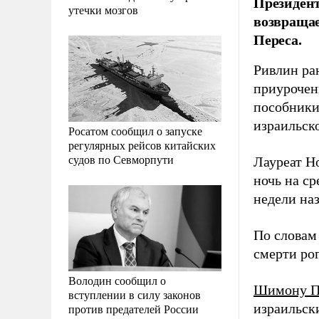
Президен
утечки мозгов
возвращае
Переса.
Ривлин ра
приурочен
пособники
израильск
Росатом сообщил о запуске
регулярных рейсов китайских
судов по Севморпути
Лауреат Н
ночь на ср
недели на
По словам 
смерти ро
Володин сообщил о
Шимону П
вступлении в силу законов
израильск
против предателей России