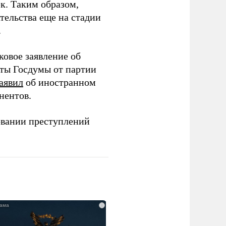
ек. Таким образом,
тельства еще на стадии
.
ковое заявление об
аты Госдумы от партии
аявил
об иностранном
нентов.
овании преступлений
i