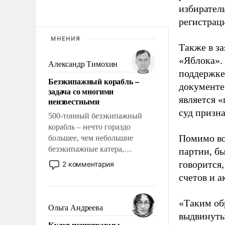
избиратель
регистрац
МНЕНИЯ
Также в з
«Яблока».
Александр Тимохин
поддержке
Безэкипажный корабль –
документе
задача со многими
является 
неизвестными
суд призн
500-тонный безэкипажный
корабль – нечто гораздо
Помимо во
большее, чем небольшие
безэкипажные катера,
партии, б
применение которых уже
говорится,
2 комментария
стало обыденностью. Задача по
счетов и 
созданию такого корабля очень
сложна и амбициозна. Однако
«Таким об
и ее реализация радикально
Ольга Андреева
выдвинуты
поднимет наши боевые
Культ психотравмы