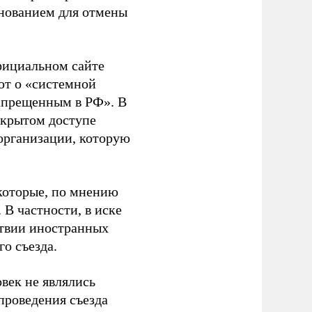
основанием для отмены
фициальном сайте
ют о «системной
апрещенным в РФ». В
ткрытом доступе
организации, которую
которые, по мнению
В частности, в иске
тствии иностранных
о съезда.
век не являлись
проведения съезда