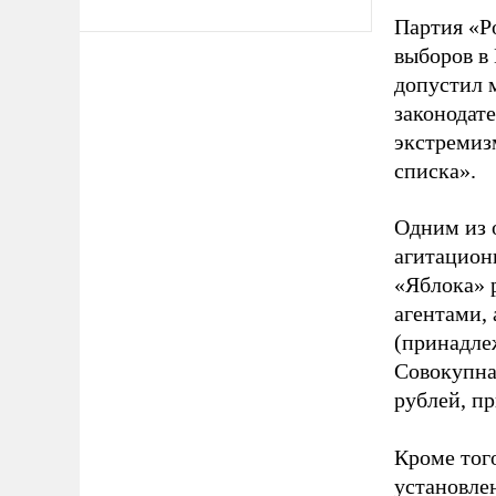
Партия «Р
выборов в
допустил 
законодат
экстремиз
списка».
Одним из 
агитацион
«Яблока» 
агентами,
(принадле
Совокупная
рублей, пр
Кроме тог
установле