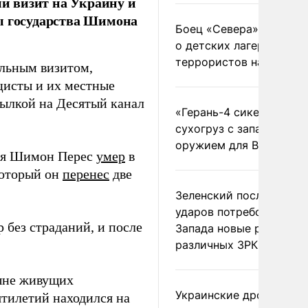
й визит на Украину и
вы государства Шимона
Боец «Севера» рассказ
о детских лагерях
террористов на Украин
альным визитом,
цисты и их местные
ылкой на Десятый канал
«Герань-4 сикер» пора
сухогруз с западным
оружием для ВСУ
иля Шимон Перес
умер
в
 который он
перенес
две
Зеленский после ночны
ударов потребовал у
 без страданий, и после
Запада новые ракеты д
различных ЗРК
ныне живущих
Украинские дроны
ятилетий находился на