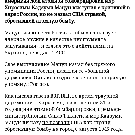
американской атомной бомбардировки мэр
Хиросимы Кадзуми Мацуи выступил с критикой в
адрес России, но не назвал США страной,
сбросившей атомную бомбу.
Мацуи заявил, что Россия якобы «использует
ядерное оружие в качестве инструмента
запугивания», и связал это с действиями на
Украине, передает
ТАСС
.
Свое выступление Мацуи начал без прямого
упоминания России, называя ее «большой
державой». Однако позднее в речи он напрямую
упомянул Россию.
Как писала газета ВЗГЛЯД, во время траурной
церемонии в Хиросиме, посвященной 81-й
годовщине атомной бомбардировки, премьер-
министр Японии Санаэ Такаити и мэр Кадзуми
Мацуи ни разу
не назвали
США как страну,
сбросившую бомбу на город 6 августа 1945 года.