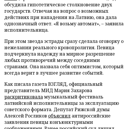
обсудила гипотетическое столкновение двух
государств. Отвечая на вопрос о возможных
действиях при нападении на Латвию, она дала
однозначный ответ. «Я возьму автомат», – заявила
исполнительница.
При этом звезда эстрады сразу сделала оговорку о
нежелании реального кровопролития. Певица
подчеркнула надежду на мирное разрешение
любых противоречий между соседними
странами. Она назвала себя оптимистом, который
всегда верит в лучшее развитие событий.
Как писала газета ВЗГЛЯД, официальный
представитель МИД Мария Захарова
раскритиковала
музыкальный фестиваль
латвийской исполнительницы за эксплуатацию
советского формата. Депутат Рижской думы
Алексей Росликов
объяснил
антироссийские
заявления певицы конъюнктурными
соображениями. Ранее российский суд
лишил