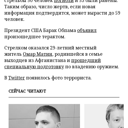
стрельбы 50 человек
погибли
и 53 были ранены.
Таким образо, число жертв, если новая
информация подтвердится, может вырасти до 59
человек.
Президент США Барак Обпама
объявил
произошедшее терактом.
Стрелком оказался 29-летний местный
житель
Омар Матин
, родившейся в семье
выходцев из Афганистана и
прошедший
специальную подготовку
по владению оружием.
В
Twitter
появилось фото террориста.
СЕЙЧАС ЧИТАЮТ