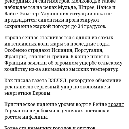
рекордных 14 сантиметров. Мелководье также
наблюдается на реках Мульде, Шпрее, Найсе и
Вайсе-Эльстер. Улучшения ситуации пока не
предвидится: синоптики прогнозируют
сохранение жаркой погоды до 34 градусов.
Европа сейчас сталкивается с одной из самых
интенсивных волн жары за последние годы.
Особенно страдают Испания, Португалия,
Франция, Италия и Греция. В конце июня во
Франции заявили об огромном ущербе сельскому
хозяйству из-за аномально высоких температур.
Как писала газета ВЗГЛЯД, рекордное обмеление
рек
нанесло
серьезный удар по экономике и
энергетике Европы.
Критическое падение уровня воды в Рейне
грозит
Германии перебоями в цепочках поставок и
ростом инфляции.
Более ста немецких городов и округов