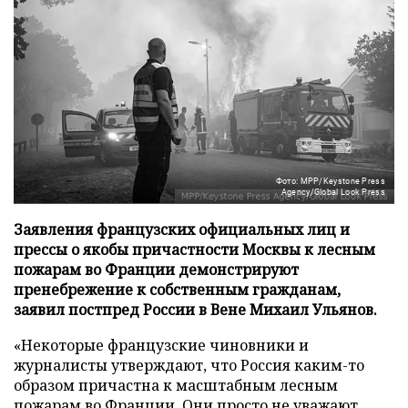
Фото: MPP/Keystone Press
Agency/Global Look Press
Заявления французских официальных лиц и
прессы о якобы причастности Москвы к лесным
пожарам во Франции демонстрируют
пренебрежение к собственным гражданам,
заявил постпред России в Вене Михаил Ульянов.
«Некоторые французские чиновники и
журналисты утверждают, что Россия каким-то
образом причастна к масштабным лесным
пожарам во Франции. Они просто не уважают