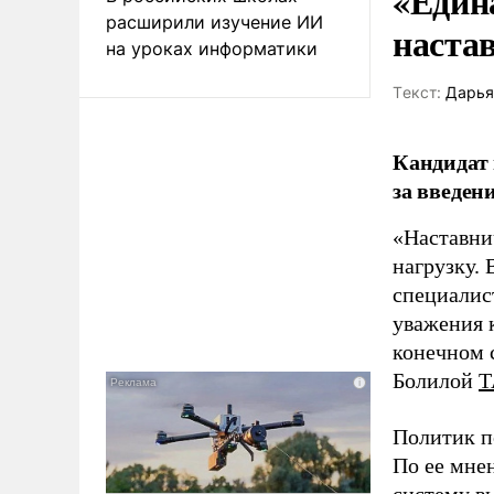
«Един
расширили изучение ИИ
наста
на уроках информатики
Tекст:
Дарья
Кандидат 
за введен
«Наставни
нагрузку. 
специалис
уважения к
конечном с
Болилой
Т
Политик п
По ее мне
систему в