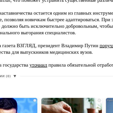
наставничества остается одним из главных инструм
, позволяя новичкам быстрее адаптироваться. При 
 должно быть исключительно добровольным, чтобы 
нального выгорания специалистов.
а газета ВЗГЛЯД, президент Владимир Путин
поруч
ества для выпускников медицинских вузов.
а государства
уточнил
правила обязательной отрабо
И (0)
▼
i
i