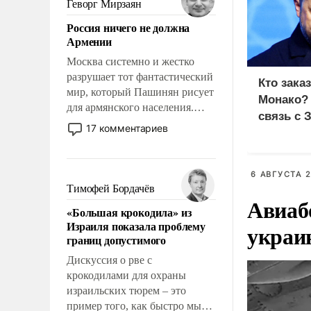
Геворг Мирзаян
означает многолетний период
Россия ничего не должна
уязвимости США, например,
Армении
перед Китаем.
Москва системно и жестко
разрушает тот фантастический
Кто зака
мир, который Пашинян рисует
Монако?
для армянского населения.
связь с 
Мир, где политические
17 комментариев
прожекты будут безусловно
оплачиваться за счет
российских
6 АВГУСТА 2
налогоплательщиков и где
Тимофей Бордачёв
Еревану за свои поступки не
Авиаб
«Большая крокодила» из
нужно отвечать.
Израиля показала проблему
украи
границ допустимого
Дискуссия о рве с
крокодилами для охраны
израильских тюрем – это
пример того, как быстро мы