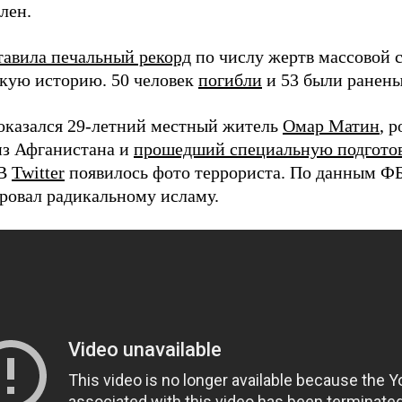
лен.
тавила печальный рекорд
по числу жертв массовой с
кую историю. 50 человек
погибли
и 53 были ранены
оказался 29-летний местный житель
Омар Матин
, 
из Афганистана и
прошедший специальную подгото
 В
Twitter
появилось фото террориста. По данным Ф
ровал радикальному исламу.