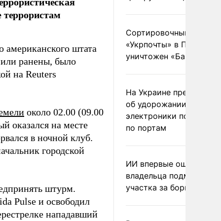
террористическая
е террористам
Сортировочный пункт
«Укрпочты» в Павлогра
о американского штата
уничтожен «Бандероль
 или ранены, было
ой на Reuters
На Украине предупреди
об удорожании китайс
емели
около 02.00 (09.00
электроники после уда
ый оказался на месте
по портам
рвался в ночной клуб.
начальник городской
ИИ впервые оштрафова
владельца подмосковн
участка за борщевик
редпринять штурм.
da Pulse и освободил
перестрелке нападавший