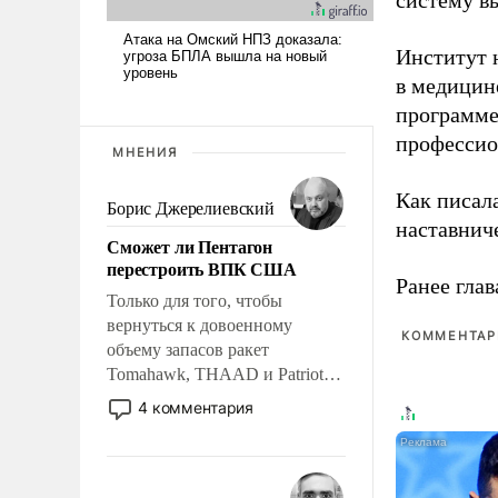
Институт 
в медицине
программе
профессио
МНЕНИЯ
Как писал
Борис Джерелиевский
наставнич
Сможет ли Пентагон
перестроить ВПК США
Ранее глав
Только для того, чтобы
вернуться к довоенному
КОММЕНТАРИ
объему запасов ракет
Tomahawk, THAAD и Patriot
США потребуется более трех
4 комментария
лет. Даже небольшая война с
Ираном опустошила
американские арсеналы.
Сложившаяся ситуация