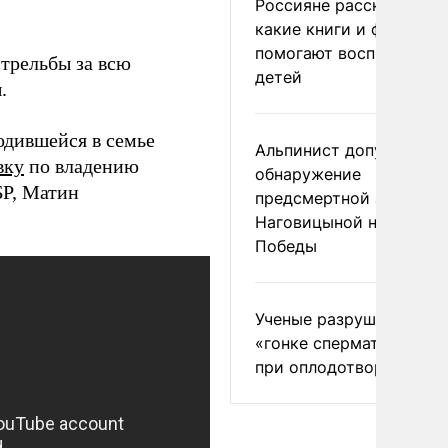
Россияне рассказали,
какие книги и фильмы
помогают воспитывать
трельбы за всю
детей
.
родившейся в семье
Альпинист допустил
вку
по владению
обнаружение
БР, Матин
предсмертной записки
Наговицыной на пике
Победы
Ученые разрушили миф
«гонке сперматозоидов
при оплодотворении