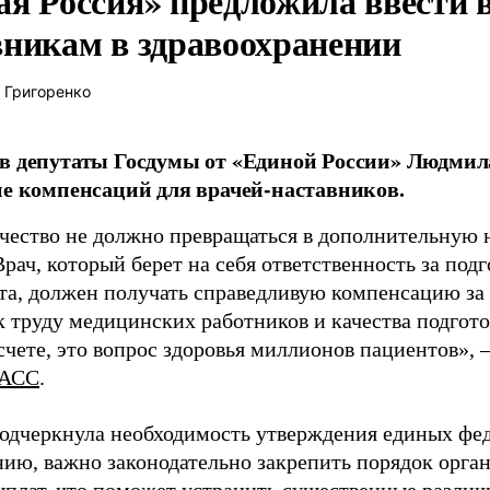
ая Россия» предложила ввести
вникам в здравоохранении
 Григоренко
в депутаты Госдумы от «Единой России» Людми
ие компенсаций для врачей-наставников.
чество не должно превращаться в дополнительную
Врач, который берет на себя ответственность за под
та, должен получать справедливую компенсацию за э
 труду медицинских работников и качества подготов
чете, это вопрос здоровья миллионов пациентов», 
АСС
.
одчеркнула необходимость утверждения единых фед
нию, важно законодательно закрепить порядок орга
ыплат, что поможет устранить существенные различ