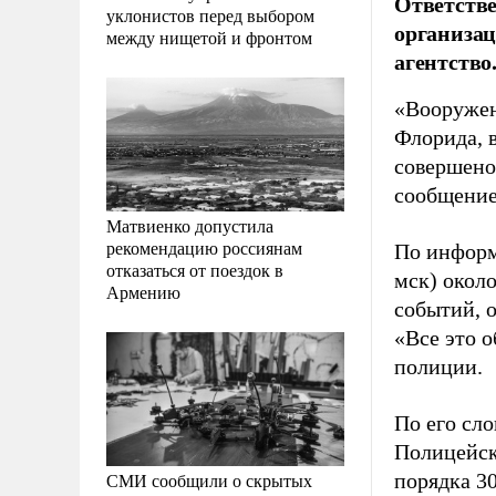
Ответстве
уклонистов перед выбором
организац
между нищетой и фронтом
агентство
«Вооружен
Флорида, в
совершено
сообщение
Матвиенко допустила
рекомендацию россиянам
По информ
отказаться от поездок в
мск) около
Армению
событий, о
«Все это о
полиции.
По его сл
Полицейск
СМИ сообщили о скрытых
порядка 3