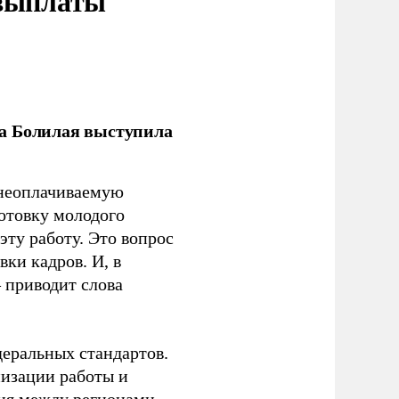
 выплаты
ла Болилая выступила
 неоплачиваемую
готовку молодого
ту работу. Это вопрос
ки кадров. И, в
– приводит слова
еральных стандартов.
низации работы и
ия между регионами.