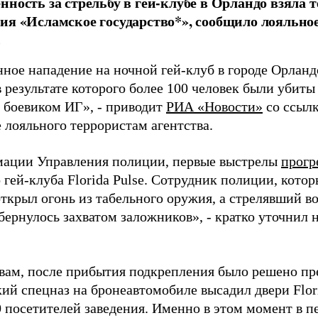
нность за стрельбу в гей-клубе в Орландо взяла 
ия «Исламское государство*», сообщило лояльно
.
ное нападение на ночной гей-клуб в городе Орланд
 результате которого более 100 человек были убиты
 боевиком ИГ», - приводит
РИА «Новости»
со ссылк
 лояльного террористам агентства.
ации Управления полиции, первые выстрелы
прогр
 гей-клуба Florida Pulse. Сотрудник полиции, котор
ткрыл огонь из табельного оружия, а стрелявший во
бернулось захватом заложников», - кратко уточнил 
овам, после прибытия подкрепления было решено п
ий спецназ на бронеавтомобиле высадил двери Flori
0 посетителей заведения. Именно в этом момент в 