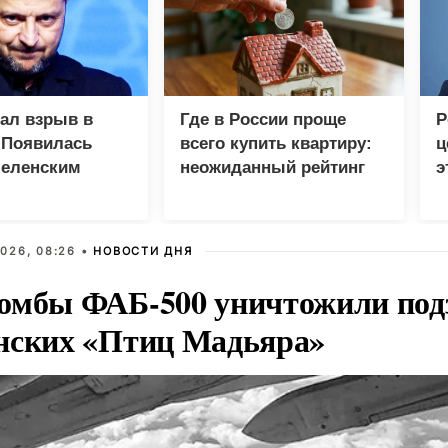
зал взрыв в
Где в России проще
Р
 Появилась
всего купить квартиру:
ц
Зеленским
неожиданный рейтинг
э
Г
026, 08:26 •
НОВОСТИ ДНЯ
омбы ФАБ-500 уничтожили под
нских «Птиц Мадьяра»