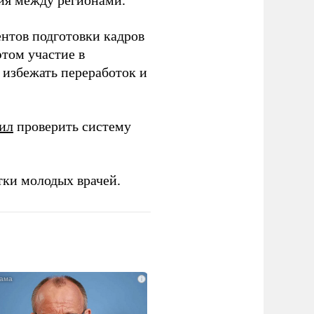
ентов подготовки кадров
этом участие в
избежать переработок и
ил
проверить систему
тки молодых врачей.
i