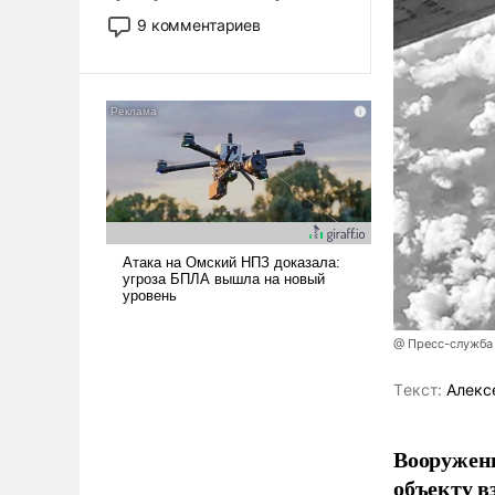
двигаемся по пути
9 комментариев
революционных изменений.
То, что несколько лет назад
было образом для
псевдонаучной фантастики,
стало всерьез обсуждаемой
идеей.
@ Пресс-служба
Tекст:
Алекс
Вооружен
объекту в