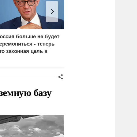
оссия больше не будет
«Генерал-провал»: кака
еремониться - теперь
правда выяснилась про
то законная цель в
Драпатого
ермании
земную базу