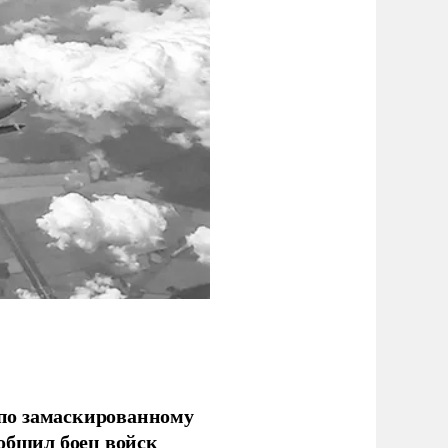
по замаскированному
ообщил боец войск