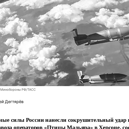
 Минобороны РФ/ТАСС
ей Дегтярёв
ные силы России нанесли сокрушительный удар 
звода операторов «Птицы Мадьяра» в Херсоне, с